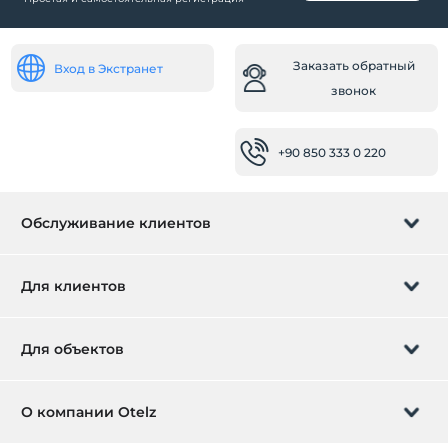
Ресторан
Номера
Заказать обратный
Вход в Экстранет
Семейные комнаты
звонок
Номера для некурящих
Службы
+90 850 333 0 220
Камеры хранения для багажа
Экспресс-регистрация заезда / выезда
Обслуживание клиентов
Клининговые услуги
Ежедневная уборка
Управление бронированием
Для клиентов
Прачечная
Другое
Заказать обратный звонок
Подарочная карта
Для объектов
генератор
Кондиционирование воздуха
Стать партнером
Что такое ZMoney?
Добавьте ваш отель
О компании Otelz
Рабочее место
Контактная информация
Вход для участников
Сканер