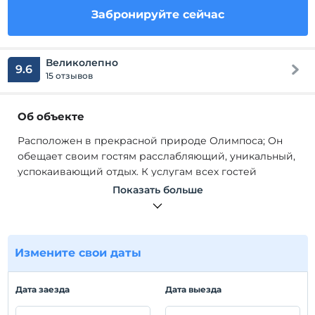
Забронируйте сейчас
Великолепно
9.6
15 отзывов
Об объекте
Расположен в прекрасной природе Олимпоса; Он
обещает своим гостям расслабляющий, уникальный,
успокаивающий отдых. К услугам всех гостей
бесплатная парковка, Wi-Fi и пышный сад. Этот
Показать больше
объект; С годами он превратился в экологический
проект для него самого, его друзей и тех, кто хочет
уйти от стресса повседневной жизни.
Nature Village - это природный курорт, созданный
Измените свои даты
круизным директором Кристианом Риппелем. Этот
объект; С годами он превратился в экологический
Дата заезда
Дата выезда
проект для него самого, его друзей и тех, кто хочет
уйти от стресса повседневной жизни. В одной из