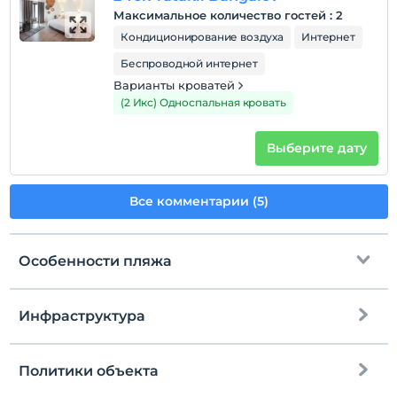
Показать на
Максимальное количество гостей
:
2
карте
Кондиционирование воздуха
Интернет
Беспроводной интернет
Политики объекта
Варианты кроватей
(2 Икс) Односпальная кровать
Зарегистрироваться
Через 14:00
Выберите дату
Время выезда
До 12:00
Все комментарии (5)
Домашние животные
Домашние животные не допускаются
Курение
Особенности пляжа
номера для некурящих
Часы заезда
Инфраструктура
Песчано-галечный пляж
Дети
С детей младше 0 плата не взимается.
Политики объекта
Плата за 1 ребенка (детей) в возрасте до 6 на номер
не взимается.
Интернет