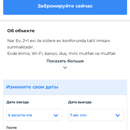
Забронируйте сейчас
Об объекте
Nar Ev, 2+1 evi ile sizlere ev konforunda tatil imkanı
sunmaktadır.
Evde klima, Wi-Fi, banyo, duş, mini mutfak ve mutfak
gereçleri gibi olanaklar mevcuttur.
Показать больше
Расположение
Kumluca Adrasan'da konumlanmaktadır.
Измените свои даты
Пляж
Plaja 900 metre mesafededir.
Дата заезда
Дата выезда
6 августа чтв
7 авг. птн
Показать на
карте
Гости