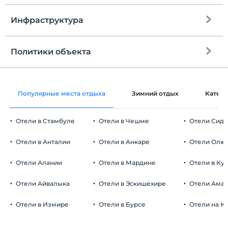
Инфраструктура
До пляжа
900 метров
Общественный пляж
Политики объекта
Интернет
Песчано-галечный пляж
Зарегистрироваться
Бесплатно Wi-fi
Через 14:00
Tuvalet
Популярные места отдыха
Зимний отдых
Катег
Общие зоны и все комнаты
Время выезда
До 12:00
Duş
Отели в Стамбуле
Отели в Чешме
Отели Сид
Домашние животные
Домашние животные разрешены
Отели в Анталии
Отели в Анкаре
Отели Олю
Курение
Номера для некурящих
Отели Алании
Отели в Мардине
Отели в Ку
Автостоянка
Дети
С детей младше 2 плата не взимается.
Бесплатно Общественная парковка
Отели Айвалыка
Отели в Эскишехире
Отели Ама
Плата за 1 ребенка (детей) в возрасте до 5 на номер не
Парковка (вне объекта)
взимается.
Отели в Измире
Отели в Бурсе
Отели на К