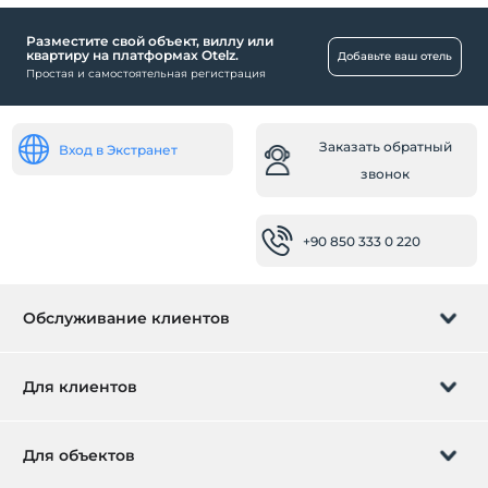
Разместите свой объект, виллу или
Общественные места
квартиру на платформах Otelz.
Добавьте ваш отель
Простая и самостоятельная регистрация
Сад
Номера
Заказать обратный
Семейные комнаты
Вход в Экстранет
звонок
Особенности
Красивый вид
+90 850 333 0 220
Допускается размещение домашних животных
Романтика / Медовый месяц
Обслуживание клиентов
Управление бронированием
Для клиентов
Заказать обратный звонок
Подарочная карта
Для объектов