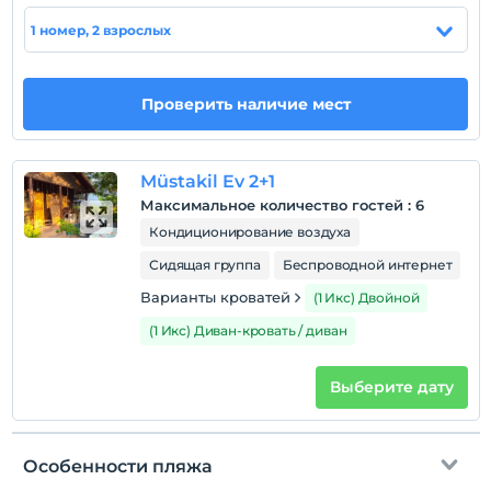
1 номер, 2 взрослых
Политики объекта
Зарегистрироваться
Проверить наличие мест
Через 14:00
Время выезда
До 12:00
Müstakil Ev 2+1
Домашние животные
Максимальное количество гостей
:
6
Домашние животные разрешены
Кондиционирование воздуха
Курение
Сидящая группа
Беспроводной интернет
Номера для некурящих
Варианты кроватей
(1 Икс) Двойной
Дети
(1 Икс) Диван-кровать / диван
С детей младше 2 плата не взимается.
Плата за 1 ребенка (детей) в возрасте до 5 на номер
Выберите дату
не взимается.
Особенности пляжа