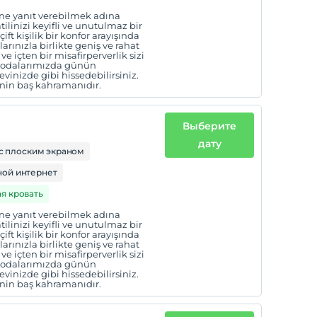
erine yanıt verebilmek adına
ilinizi keyifli ve unutulmaz bir
t kişilik bir konfor arayışında
larınızla birlikte geniş ve rahat
ve içten bir misafirperverlik sizi
ş odalarımızda günün
vinizde gibi hissedebilirsiniz.
enin baş kahramanıdır.
Выберите
дату
с плоским экраном
ой интернет
ая кровать
erine yanıt verebilmek adına
ilinizi keyifli ve unutulmaz bir
t kişilik bir konfor arayışında
larınızla birlikte geniş ve rahat
ve içten bir misafirperverlik sizi
ş odalarımızda günün
vinizde gibi hissedebilirsiniz.
enin baş kahramanıdır.