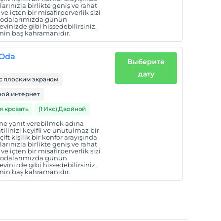
larınızla birlikte geniş ve rahat
ve içten bir misafirperverlik sizi
ş odalarımızda günün
vinizde gibi hissedebilirsiniz.
enin baş kahramanıdır.
 Oda
Выберите
дату
с плоским экраном
ой интернет
я кровать
(1 Икс) Двойной
erine yanıt verebilmek adına
ilinizi keyifli ve unutulmaz bir
t kişilik bir konfor arayışında
larınızla birlikte geniş ve rahat
ve içten bir misafirperverlik sizi
ş odalarımızda günün
vinizde gibi hissedebilirsiniz.
enin baş kahramanıdır.