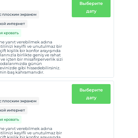
Выберите
дату
с плоским экраном
ой интернет
ая кровать
erine yanıt verebilmek adına
ilinizi keyifli ve unutulmaz bir
t kişilik bir konfor arayışında
larınızla birlikte geniş ve rahat
ve içten bir misafirperverlik sizi
ş odalarımızda günün
vinizde gibi hissedebilirsiniz.
enin baş kahramanıdır.
Выберите
дату
с плоским экраном
ой интернет
ая кровать
erine yanıt verebilmek adına
ilinizi keyifli ve unutulmaz bir
t kişilik bir konfor arayışında