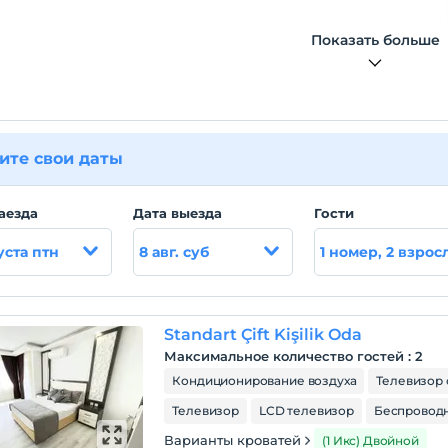
Показать больше
ите свои даты
аезда
Дата выезда
Гости
уста птн
8 авг. суб
1 номер, 2 взрос
Standart Çift Kişilik Oda
Максимальное количество гостей
:
2
Кондиционирование воздуха
Телевизор 
Телевизор
LCD телевизор
Беспроводн
Варианты кроватей
(1 Икс) Двойной