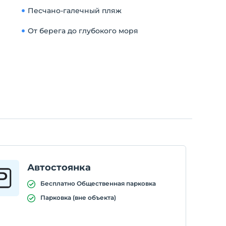
Песчано-галечный пляж
От берега до глубокого моря
Автостоянка
Бесплатно Общественная парковка
Парковка (вне объекта)