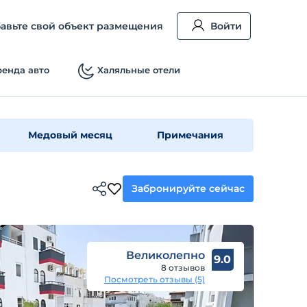
авьте свой объект размещения
Войти
енда авто
Халяльные отели
Медовый месяц
Примечания
Забронируйте сейчас
Великолепно
9.0
8 отзывов
Посмотреть отзывы (5)