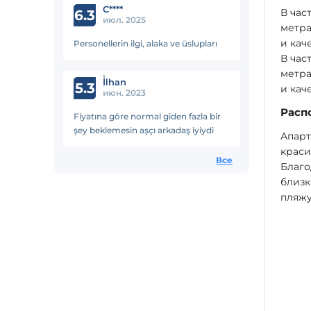
C****
В час
personel olarak iyi hizmet
6.3
июл. 2025
метра
и кач
Personellerin ilgi, alaka ve üslupları
В час
метра
İ̇lhan
5.3
и кач
июн. 2023
Расп
Fiyatına göre normal giden fazla bir
şey beklemesin aşçı arkadaş iyiydi
Апарт
краси
Все
Благо
близк
пляжу