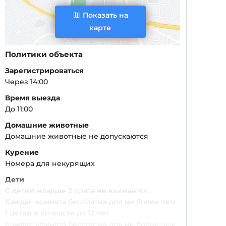
Показать на
карте
Политики объекта
Зарегистрироваться
Через 14:00
Время выезда
До 11:00
Домашние животные
Домашние животные не допускаются
Курение
Номера для некурящих
Дети
С детей младше 2 плата не взимается.
Каждая комната бесплатна для не более чем
1 детей в возрасте до 12 лет.
Каждая комната бесплатна для не более чем