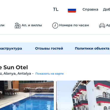
TL
Справка
Доб
ели
Ап. и виллы
Номера по часам
Ар
аструктура
Отзывы гостей
Политики объекта
e Sun Otel
, Alanya, Antalya
-
Показать на карте