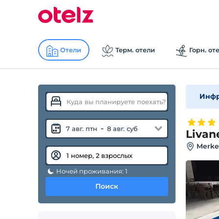
Отели
Терм. отели
Горн. от
Инфр
-
7 авг. птн
8 авг. суб
Livan
Merkez
Ночей проживания: 1
Поиск