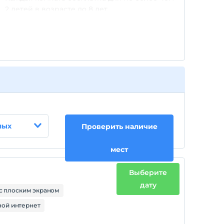
2 детей в возрасте до 8 лет.
лых
Проверить наличие
мест
Выберите
дату
с плоским экраном
ой интернет