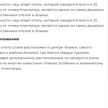
тности, наш апарт-отель, который находится всего в 25
х от пляжа Клеопатры, является одним из самых дешевых
ественных отелей в Аланье.
тности, наш апарт-отель, который находится всего в 25
х от пляжа Клеопатры, является одним из самых дешевых
ественных отелей в Аланье.
оложение
-отель Livane расположен в центре Аланьи, самого
вого района Анталии, где бьется сердце туризма.
даря центральному расположению он находится очень
о ко многим известным пляжам, особенно к знаменитому
 Клеопатры.