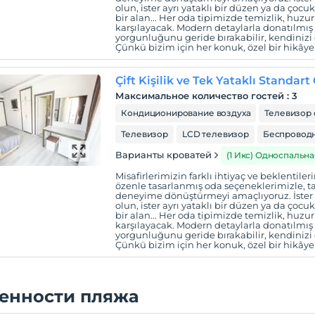
olun, ister ayrı yataklı bir düzen ya da çocuk
bir alan... Her oda tipimizde temizlik, huzur 
karşılayacak. Modern detaylarla donatılmı
yorgunluğunu geride bırakabilir, kendinizi e
Çünkü bizim için her konuk, özel bir hikây
Çift Kişilik ve Tek Yataklı Standart
Максимальное количество гостей
:
3
Кондиционирование воздуха
Телевизор 
Телевизор
LCD телевизор
Беспроводн
Варианты кроватей
(1 Икс) Односпальна
Misafirlerimizin farklı ihtiyaç ve beklentil
özenle tasarlanmış oda seçeneklerimizle, tat
deneyime dönüştürmeyi amaçlıyoruz. İster çif
olun, ister ayrı yataklı bir düzen ya da çocuk
bir alan... Her oda tipimizde temizlik, huzur 
karşılayacak. Modern detaylarla donatılmı
yorgunluğunu geride bırakabilir, kendinizi e
Çünkü bizim için her konuk, özel bir hikây
енности пляжа