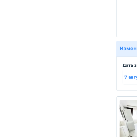
Измен
Дата з
7 авг