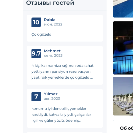
Отзывы гостей
Rabia
10
июн. 2022
Çok güzeldi
Mehmet
9.7
сент. 2023
4 kişi kalmamiza rağmen oda rahat
yetti yarım pansiyon rezervasyon
yaptırdık yemeklerde çok güzeldi
konumuda güzel
Yılmaz
7
авг. 2023
konumu iyi denebilir, yemekler
lezetliydi, kahvaltı iyiydi, çalışanlar
ilgili ve güler yüzlü, ödemiş
olduğumuz fiyata göre çok bir şey
Об о
beklemeden gittik, yemek, kahvaltı,