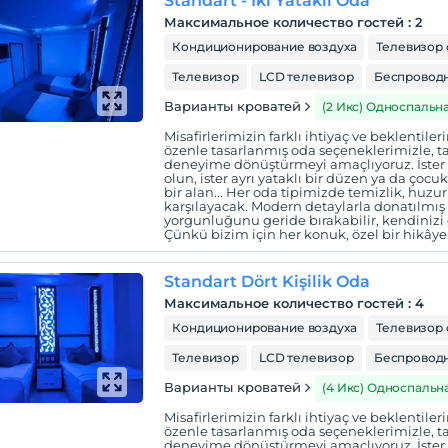
Standart - İki Yataklı Oda
Максимальное количество гостей
:
2
Кондиционирование воздуха
Телевизор 
Телевизор
LCD телевизор
Беспроводн
Варианты кроватей
(2 Икс) Односпальн
Misafirlerimizin farklı ihtiyaç ve beklentil
özenle tasarlanmış oda seçeneklerimizle, tat
deneyime dönüştürmeyi amaçlıyoruz. İster çif
olun, ister ayrı yataklı bir düzen ya da çocuk
bir alan... Her oda tipimizde temizlik, huzur 
karşılayacak. Modern detaylarla donatılmı
yorgunluğunu geride bırakabilir, kendinizi e
Çünkü bizim için her konuk, özel bir hikây
Standart Dört Kişilik Oda
Максимальное количество гостей
:
4
Кондиционирование воздуха
Телевизор 
Телевизор
LCD телевизор
Беспроводн
Варианты кроватей
(4 Икс) Односпальн
Misafirlerimizin farklı ihtiyaç ve beklentil
özenle tasarlanmış oda seçeneklerimizle, tat
deneyime dönüştürmeyi amaçlıyoruz. İster çif