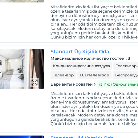
Misafirlerimizin farklı ihtiyaç ve beklentil
özenle tasarlanmış oda seçeneklerimizle, tat
deneyime dönüştürmeyi amaçlıyoruz. İster çif
olun, ister ayrı yataklı bir düzen ya da çocuk
bir alan... Her oda tipimizde temizlik, huzur 
karşılayacak. Modern detaylarla donatılmı
yorgunluğunu geride bırakabilir, kendinizi e
Çünkü bizim için her konuk, özel bir hikây
Standart Üç Kişilik Oda
Максимальное количество гостей
:
3
Кондиционирование воздуха
Телевизор 
Телевизор
LCD телевизор
Беспроводн
Варианты кроватей
(3 Икс) Односпальн
Misafirlerimizin farklı ihtiyaç ve beklentil
özenle tasarlanmış oda seçeneklerimizle, tat
deneyime dönüştürmeyi amaçlıyoruz. İster çif
olun, ister ayrı yataklı bir düzen ya da çocuk
bir alan... Her oda tipimizde temizlik, huzur 
karşılayacak. Modern detaylarla donatılmı
yorgunluğunu geride bırakabilir, kendinizi e
Çünkü bizim için her konuk, özel bir hikây