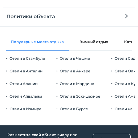
Политики объекта
Интернет
Зарегистрироваться
Бесплатно Wi-fi
Через 14:00
Популярные места отдыха
Зимний отдых
Катег
Общие зоны и все комнаты
Время выезда
До 12:00
Отели в Стамбуле
Отели в Чешме
Отели Сид
Домашние животные
Домашние животные не допускаются
Отели в Анталии
Отели в Анкаре
Отели Олю
Курение
номера для некурящих
Отели Алании
Отели в Мардине
Отели в Ку
Автостоянка
Дети
С детей младше 2 плата не взимается.
Бесплатно Частная парковка
Отели Айвалыка
Отели в Эскишехире
Отели Ама
В учреждении нет политики «Бесплатно для детей».
Парковка (вне объекта)
Отели в Измире
Отели в Бурсе
Отели на К
Разместите свой объект, виллу или
Бассейн