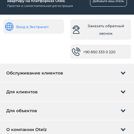
квартиру на платформах Otelz.
Добавьте ваш отель
Простая и самостоятельная регистрация
Открытый бассейн
Еда и напитки
Заказать обратный
Площадка для барбекю
Вход в Экстранет
звонок
Деятельность
Дайвинг
+90 850 333 0 220
Ребенок
Детская кроватка
Обслуживание клиентов
Малыш
Детская кроватка
Управление бронированием
Для клиентов
Для людей с ограниченными
способностями
Заказать обратный звонок
Подарочная карта
Для объектов
Вход через парадную дверь (пандус)
Стать партнером
Спа и оздоровительный центр
Что такое ZMoney?
Добавьте ваш отель
О компании Otelz
Джакузи