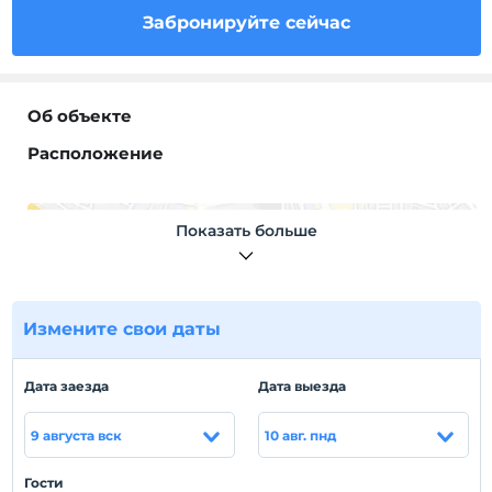
Забронируйте сейчас
Об объекте
Расположение
Показать больше
Показать на
карте
Измените свои даты
Политики объекта
Дата заезда
Дата выезда
Зарегистрироваться
Через 14:00
9 августа вск
10 авг. пнд
Время выезда
До 12:00
Гости