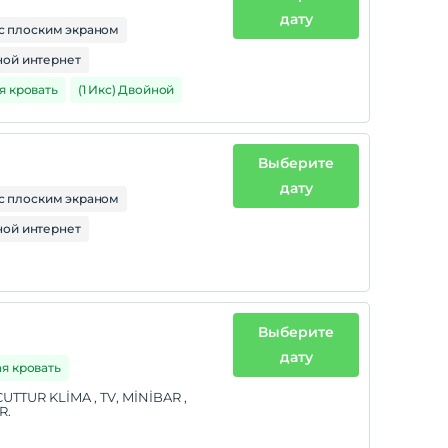
дату
с плоским экраном
ой интернет
я кровать
(1 Икс) Двойной
Выберите
дату
с плоским экраном
ой интернет
Выберите
дату
ая кровать
TTUR KLİMA , TV, MİNİBAR ,
R.