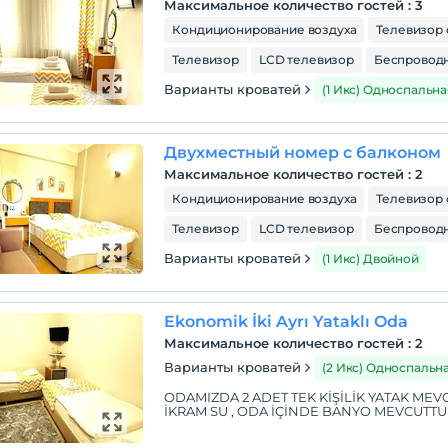
Максимальное количество гостей
:
3
Кондиционирование воздуха
Телевизор 
Телевизор
LCD телевизор
Беспроводн
Варианты кроватей
(1 Икс) Односпальна
Двухместный номер с балконом
Максимальное количество гостей
:
2
Кондиционирование воздуха
Телевизор 
Телевизор
LCD телевизор
Беспроводн
Варианты кроватей
(1 Икс) Двойной
Ekonomik İki Ayrı Yataklı Oda
Максимальное количество гостей
:
2
Варианты кроватей
(2 Икс) Односпальн
ODAMIZDA 2 ADET TEK KİŞİLİK YATAK MEVCU
İKRAM SU , ODA İÇİNDE BANYO MEVCUTTU