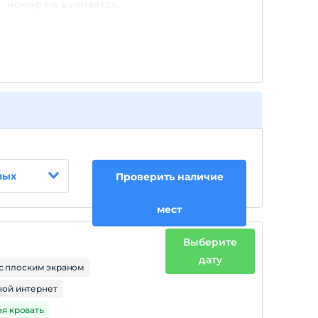
номер не взимается.
лых
Проверить наличие
мест
Выберите
дату
с плоским экраном
ой интернет
ая кровать