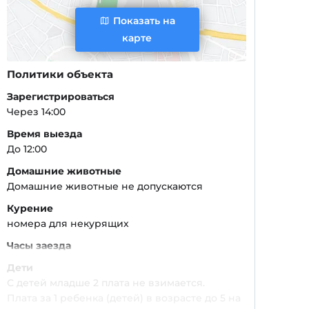
Показать на
карте
Политики объекта
Зарегистрироваться
Через 14:00
Время выезда
До 12:00
Домашние животные
Домашние животные не допускаются
Курение
номера для некурящих
Часы заезда
Дети
С детей младше 2 плата не взимается.
Плата за 1 ребенка (детей) в возрасте до 5 на