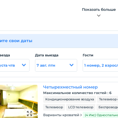
Показать больше
ите свои даты
аезда
Дата выезда
Гости
уста чтв
7 авг. птн
1 номер, 2 взрос
Четырехместный номер
Максимальное количество гостей
:
6
Кондиционирование воздуха
Телевизор 
Телевизор
LCD телевизор
Беспроводн
Варианты кроватей
(4 Икс) Односпальн