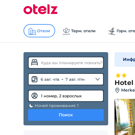
Отели
Терм. отели
Горн. от
Инфр
-
6 авг. чтв
7 авг. птн
Hotel
Merkez
Ночей проживания: 1
Поиск