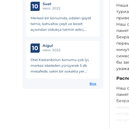
Suat
Наша 
10
июл. 2022
туриз
приве
Merkezi bir konumda, odaları gayet
temiz, kahvaltısı çeşit ve lezzet
Наш о
açısından oldukça tatmin edici,
памят
personel güleryüzlü ve yardımsever.
Бехра
Fiyat kalite oranına göre oldukça
первы
Aigul
başarılı bir otel.
10
минут
июн. 2022
симво
Otel Kestanbolun konumu çok iyi,
бы за
merkez iskeleden yürüyerek 5 dk
уважа
mesafede, sakin bir sokakta yer
alıyor. Otelde çok samimi, açık yüzlü,
Расп
sorumlu olan güzel insanlar çalışıyor.
Все
Наш о
Her konuda bana yardımcı oldular,
памят
onlara çok teşekkür ediyorum.
Kahvaltıları güzel, taze, odalar temiz
Бехра
👍🏻
первы
истор
минут