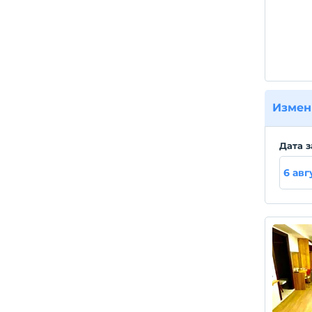
Измен
Дата з
6 авг