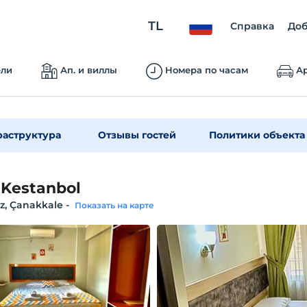
TL
Справка
Доб
ели
Ап. и виллы
Номера по часам
Ар
аструктура
Отзывы гостей
Политики объекта
 Kestanbol
‎, Çanakkale
-
Показать на карте