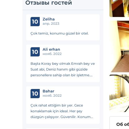
Отзывы гостей
Zeliha
10
апр. 2023
Çok temiz, konumu güzel bir otel.
Ali erhan
10
нояб. 2022
Başta Koray bey olmak Emrah bey ve
Suat abi, Deniz hanım gibi güzide
personellere sahip olan bir işletme.
Güler yüzlü ve anlayışlı merkezi
lokasyona sahip bir hotel odalar
Bahar
gayet ferahtı düzenliydi
10
нояб. 2022
Çok rahat ettiğim bir yer. Gece
konaklamak için ideal. Her şey
düzgün çalışıyor. Güvenilir. Konumu
süper.
Об о