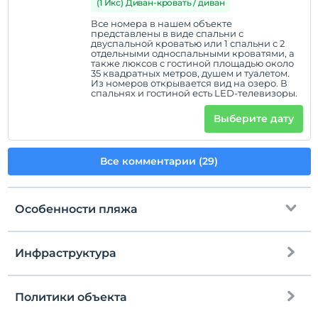
(1 Икс) Диван-кровать / диван
Все номера в нашем объекте
представлены в виде спальни с
Политики объекта
двуспальной кроватью или 1 спальни с 2
отдельными односпальными кроватями, а
Зарегистрироваться
также люксов с гостиной площадью около
Через 14:00
35 квадратных метров, душем и туалетом.
Из номеров открывается вид на озеро. В
спальнях и гостиной есть LED-телевизоры.
Время выезда
До 11:00
Выберите дату
Домашние животные
Домашние животные не допускаются
Все комментарии (29)
Курение
Есть места для курения
Особенности пляжа
Часы заезда
Дети
С детей младше 2 плата не взимается.
Инфраструктура
Общественный пляж
Плата за 1 ребенка (детей) в возрасте до 5 на номер
не взимается.
Песчаный пляж
Политики объекта
Интернет