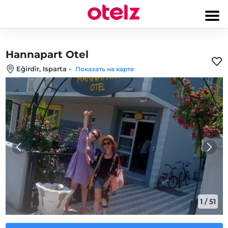
Hannapart Otel
Eğirdir, Isparta
-
Показать на карте
1
/
51