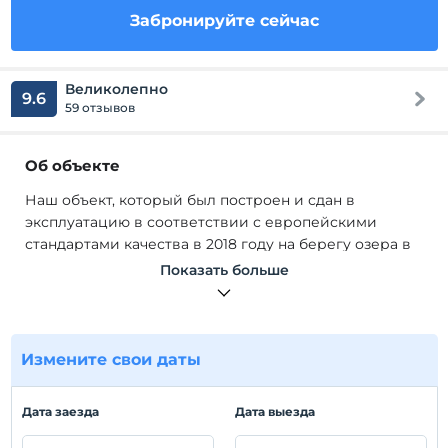
Забронируйте сейчас
Великолепно
9.6
59 отзывов
Об объекте
Наш объект, который был построен и сдан в
эксплуатацию в соответствии с европейскими
стандартами качества в 2018 году на берегу озера в
районе Эгирдир, расположен в великолепном
Показать больше
месте и предлагает незабываемые возможности для
отдыха в раю в бесконечности синего и зеленого.
Наш объект работает только как комната, кровать +
завтрак, полупансион.
Измените свои даты
Наш объект, построенный и сданный в эксплуатацию
в соответствии с европейскими стандартами
Дата заезда
Дата выезда
качества в 2018 году на берегу озера в районе
Эгирдир, расположен в великолепном месте и