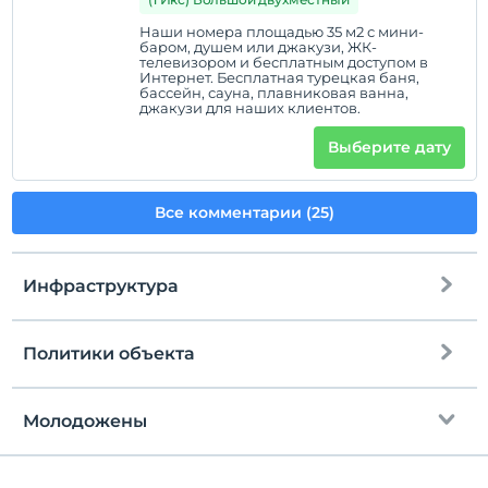
Наши номера площадью 35 м2 с мини-
баром, душем или джакузи, ЖК-
телевизором и бесплатным доступом в
Интернет. Бесплатная турецкая баня,
бассейн, сауна, плавниковая ванна,
джакузи для наших клиентов.
Выберите дату
Все комментарии (25)
Инфраструктура
Политики объекта
Интернет
Зарегистрироваться
Бесплатно Wi-fi
Через 14:00
Молодожены
Общие зоны и все комнаты
Время выезда
До 12:00