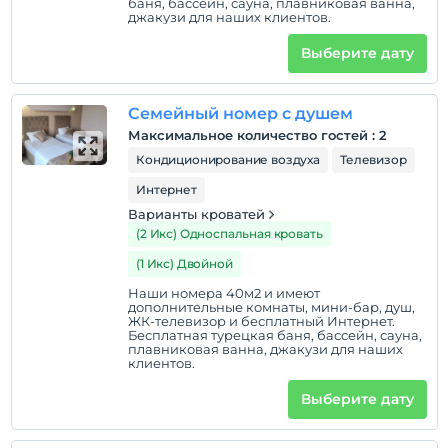
баня, бассейн, сауна, плавниковая ванна,
Показать на
джакузи для наших клиентов.
карте
Выберите дату
Политики объекта
Семейный номер с душем
Зарегистрироваться
Максимальное количество гостей
:
2
Через 14:00
Кондиционирование воздуха
Телевизор
Время выезда
Интернет
До 12:00
Варианты кроватей
Домашние животные
(2 Икс) Односпальная кровать
Домашние животные разрешены
(1 Икс) Двойной
Курение
Наши номера 40м2 и имеют
Номера для некурящих
дополнительные комнаты, мини-бар, душ,
ЖК-телевизор и бесплатный Интернет.
Бесплатная турецкая баня, бассейн, сауна,
Дети
плавниковая ванна, джакузи для наших
С детей младше 2 плата не взимается.
клиентов.
Плата за 1 ребенка (детей) в возрасте до 6 на номер
Выберите дату
не взимается.