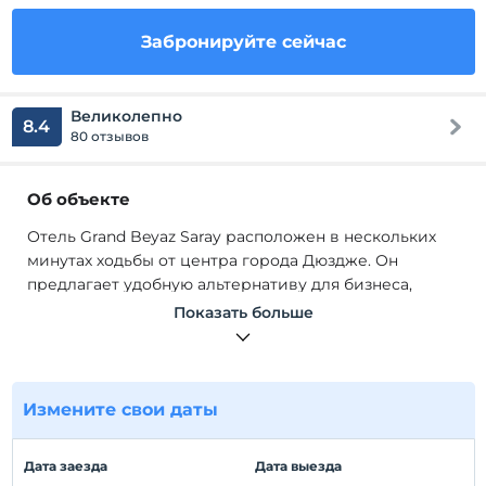
Забронируйте сейчас
Великолепно
8.4
80 отзывов
Об объекте
Отель Grand Beyaz Saray расположен в нескольких
минутах ходьбы от центра города Дюздже. Он
предлагает удобную альтернативу для бизнеса,
туризма и развлечений. В заведении 48 номеров с
Показать больше
современной отделкой. В комнатах; Есть много
удобств, которые могут потребоваться, такие как
мини-бар, телефон, ванная комната, туалет,
беспроводной доступ в Интернет, ЖК-телевизор,
Измените свои даты
спутниковое вещание и фен.
Отель Grand Beyaz Saray расположен в нескольких
Дата заезда
Дата выезда
минутах ходьбы от центра города Дюздже. Он