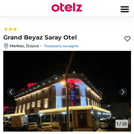
Grand Beyaz Saray Otel
Merkez, Düzce
-
Показать на карте
1
/
22