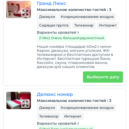
Гранд Люкс
Максимальное количество гостей
:
3
Джакузи
Кондиционирование воздуха
Сидящая группа
Телевизор
Интернет
Варианты кроватей
(1 Икс) Очень большой двухместный
Наши номера площадью 40м2 с мини-
баром, джакузи, мягким уголком, ЖК-
телевизором и бесплатным доступом в
Интернет. Бесплатная турецкая баня,
бассейн, сауна, плавниковая ванна,
джакузи для наших клиентов.
Выберите дату
Делюкс номер
Максимальное количество гостей
:
3
Джакузи
Кондиционирование воздуха
Телевизор
Интернет
Варианты кроватей
(1 Икс) Большой двухместный