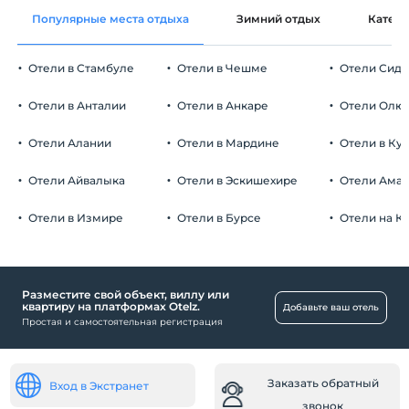
Украшение комнаты
Домашние животные
Популярные места отдыха
Зимний отдых
Катег
Домашние животные разрешены
Курение
Отели в Стамбуле
Отели в Чешме
Отели Сид
Номера для некурящих
Автостоянка
Дети
Отели в Анталии
Отели в Анкаре
Отели Олю
С детей младше 2 плата не взимается.
Бесплатно Частная парковка
Плата за 1 ребенка (детей) в возрасте до 6 на номер не
Отели Алании
Отели в Мардине
Отели в Ку
Парковка (на территории)
взимается.
Отели Айвалыка
Отели в Эскишехире
Отели Ама
Отели в Измире
Отели в Бурсе
Отели на К
Торговые центры
Рынок
Разместите свой объект, виллу или
Рабочее место
квартиру на платформах Otelz.
Добавьте ваш отель
Простая и самостоятельная регистрация
Факс / ксерокопия
Для людей с ограниченными
способностями
Заказать обратный
Вход в Экстранет
Пандус для инвалидов
звонок