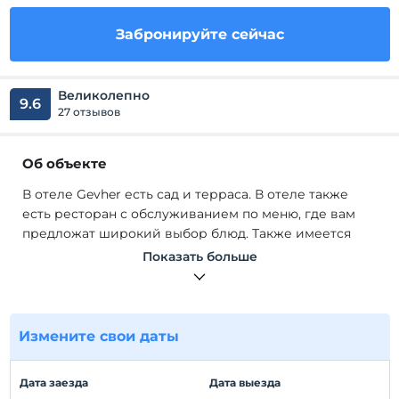
Забронируйте сейчас
Великолепно
9.6
27 отзывов
Об объекте
В отеле Gevher есть сад и терраса. В отеле также
есть ресторан с обслуживанием по меню, где вам
предложат широкий выбор блюд. Также имеется
бесплатная парковка.
Показать больше
В отеле Gevher есть сад и терраса. В отеле также
есть ресторан с обслуживанием по меню, где вам
предложат широкий выбор блюд. Также имеется
бесплатная парковка.
Измените свои даты
Расположение
Дата заезда
Дата выезда
Отель Gevher расположен всего в 2 км от