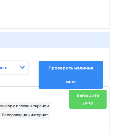
Каждая комната бесплатна для не более чем
3 детей в возрасте до 6 лет.
Каждая комната бесплатна для не более чем
4 детей в возрасте до 6 лет.
Каждая комната бесплатна для не более чем
5 детей в возрасте до 6 лет.
лых
Проверить наличие
мест
Выберите
дату
евизор с плоским экраном
Беспроводной интернет