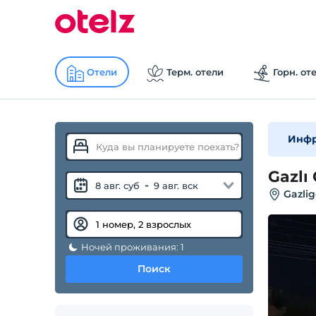
Отели
Терм. отели
Горн. от
Инфр
Gazlı
-
8 авг. суб
9 авг. вск
Gazlig
Ночей проживания: 1
Поиск