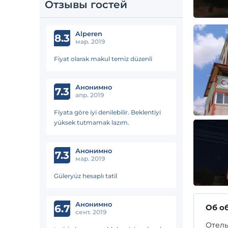
Отзывы гостей
Alperen
8.3
мар. 2019
Fiyat olarak makul temiz düzenli
Анонимно
7.3
апр. 2019
Fiyata göre iyi denilebilir. Beklentiyi
yüksek tutmamak lazım.
Анонимно
7.3
мар. 2019
Güleryüz hesaplı tatil
Анонимно
6.7
Об о
сент. 2019
Отель