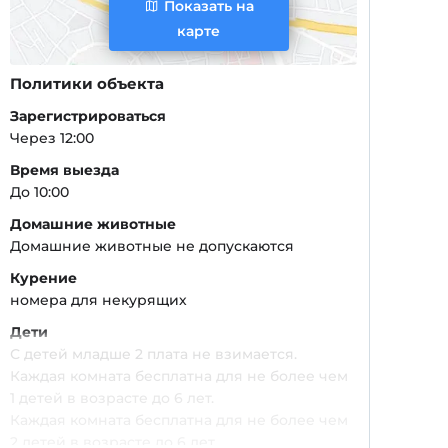
Показать на
карте
Политики объекта
Зарегистрироваться
Через 12:00
Время выезда
До 10:00
Домашние животные
Домашние животные не допускаются
Курение
номера для некурящих
Дети
С детей младше 2 плата не взимается.
Каждая комната бесплатна для не более чем
1 детей в возрасте до 6 лет.
Каждая комната бесплатна для не более чем
2 детей в возрасте до 6 лет.