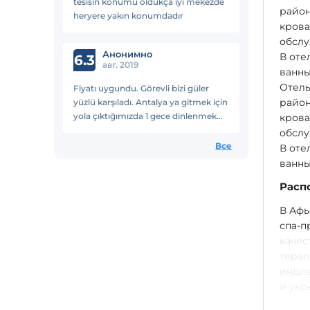
tesisin konumu oldukça iyi mekezde
район
heryere yakın konumdadır
крова
обслу
Анонимно
В оте
6.3
авг. 2019
ванны
Отель
Fiyatı uygundu. Görevli bizi güler
район
yüzlü karşıladı. Antalya ya gitmek için
yola çıktığımızda 1 gece dinlenmek
крова
için kaldık. 1 gece için kalınabilir
обслу
Все
В оте
ванны
Расп
В Афь
спа-п
качес
терап
индив
и укр