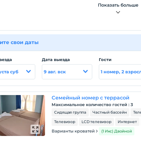
Показать больше
ите свои даты
аезда
Дата выезда
Гости
уста суб
9 авг. вск
1 номер, 2 взрос
Семейный номер с террасой
Максимальное количество гостей
:
3
Сидящая группа
Частный бассейн
Тел
Телевизор
LCD телевизор
Интернет
Варианты кроватей
(1 Икс) Двойной