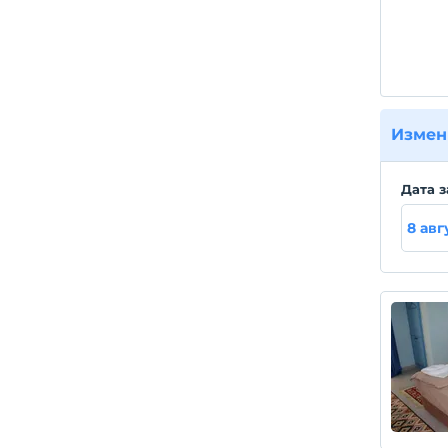
Измен
Дата з
8 авг