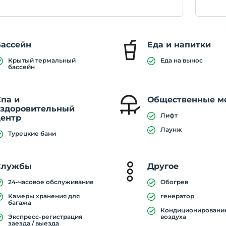
Бассейн
Еда и напитки
Крытый термальный
Еда на вынос
бассейн
па и
Общественные м
оздоровительный
Лифт
центр
Лаунж
Турецкие бани
Службы
Другое
24-часовое обслуживание
Обогрев
Камеры хранения для
генератор
багажа
Кондиционировани
Экспресс-регистрация
воздуха
заезда / выезда