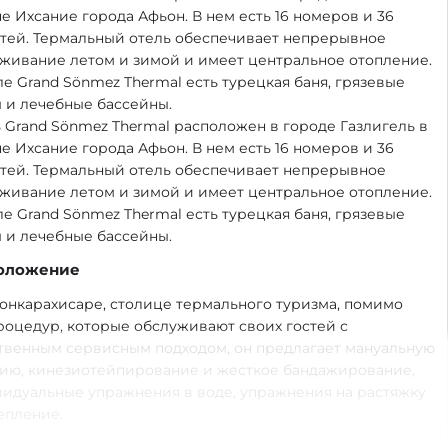
е Ихсание города Афьон. В нем есть 16 номеров и 36
тей. Термальный отель обеспечивает непрерывное
живание летом и зимой и имеет центральное отопление.
ле Grand Sönmez Thermal есть турецкая баня, грязевые
 и лечебные бассейны.
 Grand Sönmez Thermal расположен в городе Газлигель в
е Ихсание города Афьон. В нем есть 16 номеров и 36
тей. Термальный отель обеспечивает непрерывное
живание летом и зимой и имеет центральное отопление.
ле Grand Sönmez Thermal есть турецкая баня, грязевые
 и лечебные бассейны.
оложение
онкарахисаре, столице термального туризма, помимо
роцедур, которые обслуживают своих гостей с
твенным сервисным подходом, он предлагает мануальную
ию, кинезиотейпирование и жесткое бандажирование,
идуальные упражнения в воде, упражнения на растяжку
епление.