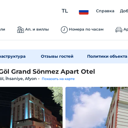
TL
Справка
Доб
ели
Ап. и виллы
Номера по часам
Ар
аструктура
Отзывы гостей
Политики объекта
 Göl Grand Sönmez Apart Otel
öl, İhsaniye, Afyon
-
Показать на карте