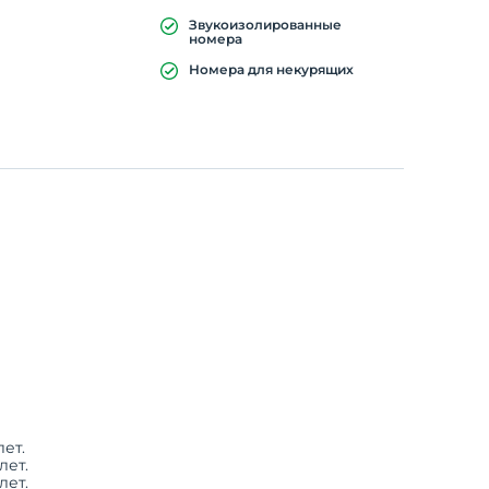
Звукоизолированные
номера
Номера для некурящих
ет.
лет.
лет.