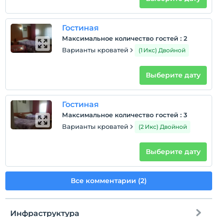
Показать на
Гостиная
карте
Максимальное количество гостей
:
2
Варианты кроватей
(1 Икс) Двойной
Политики объекта
Зарегистрироваться
Выберите дату
Через 14:00
Время выезда
Гостиная
До 12:00
Максимальное количество гостей
:
3
Домашние животные
Варианты кроватей
(2 Икс) Двойной
Домашние животные не допускаются
Курение
Выберите дату
номера для некурящих
Дети
Все комментарии (2)
С детей младше 2 плата не взимается.
Плата за 1 ребенка (детей) в возрасте до 6 на номер
не взимается.
Инфраструктура