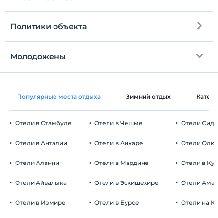
Политики объекта
Интернет
Зарегистрироваться
Бесплатно Wi-fi
Через 14:00
Молодожены
Общие зоны и все комнаты
Время выезда
До 12:00
Украшение комнаты
Домашние животные
Популярные места отдыха
Зимний отдых
Катег
Домашние животные не допускаются
Курение
Отели в Стамбуле
Отели в Чешме
Отели Сид
номера для некурящих
Автостоянка
Дети
Отели в Анталии
Отели в Анкаре
Отели Олю
С детей младше 2 плата не взимается.
Бесплатно Частная парковка
Плата за 1 ребенка (детей) в возрасте до 6 на номер не
Отели Алании
Отели в Мардине
Отели в Ку
Парковка (на территории)
взимается.
Отели Айвалыка
Отели в Эскишехире
Отели Ама
Отели в Измире
Отели в Бурсе
Отели на К
Рабочее место