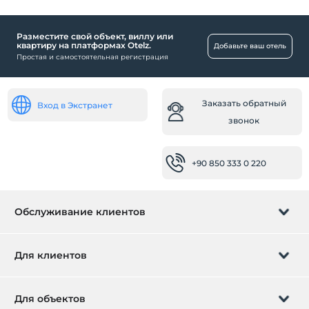
Факс / ксерокопия
Разместите свой объект, виллу или
Транспорт
квартиру на платформах Otelz.
Добавьте ваш отель
Простая и самостоятельная регистрация
Трансфер из аэропорта (платно)
Другое
Заказать обратный
Вход в Экстранет
Обогрев
звонок
Кондиционирование воздуха
Общественные места
+90 850 333 0 220
Терраса
Лифт
Обслуживание клиентов
Лаунж
Номера
Управление бронированием
Для клиентов
Семейные комнаты
Звукоизолированные номера
Заказать обратный звонок
Подарочная карта
Номера для некурящих
Для объектов