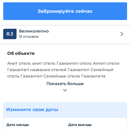
Забронируйте сейчас
Великолепно
8.3
13 отзывов
Об объекте
Анит отель анит отель Газиантеп отель Антеп отели
Газиантеп названия отелей Газиантеп Семейный
отель Газиантеп Семейные отели Газиантепа
Семейные отели Газиантепа Где остановиться в
Показать больше
Газиантепе Лучшие отели Газиантепа Ярмарка
Газиантепа отели в центре Газиантепа Отель
Газиантеп цены на отели в Газиантепе отели в
Газиантепе отели в Газиантепе советы по отелям в
Измените свои даты
Газиантепе совет Путеводитель по Газиантепу
Рекомендуемый отель Газиантеп Газиантеп -
Дата заезда
Дата выезда
удобный отель в торгово-выставочном центре