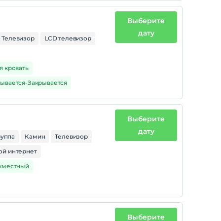
Выберите
дату
Телевизор
LCD телевизор
я кровать
крывается-Закрывается
Выберите
дату
руппа
Камин
Телевизор
ой интернет
ухместный
Выберите