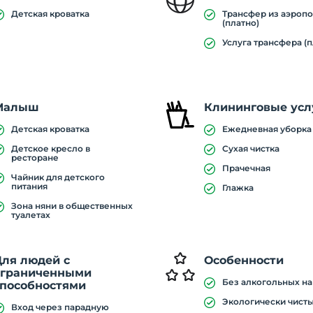
Детская кроватка
Трансфер из аэропо
(платно)
Услуга трансфера (п
Малыш
Клининговые усл
Детская кроватка
Ежедневная уборка
Детское кресло в
Сухая чистка
ресторане
Прачечная
Чайник для детского
питания
Глажка
Зона няни в общественных
туалетах
Для людей с
Особенности
ограниченными
Без алкогольных н
способностями
Экологически чист
Вход через парадную