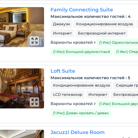
Family Connecting Suite
Максимальное количество гостей
:
4
Джакузи
Кондиционирование воздуха
Интернет
Беспроводной интернет
Варианты кроватей
(1 Икс) Односпальна
(1 Икс) Большой двухместный
(1 Икс) От
Loft Suite
Максимальное количество гостей
:
5
Кондиционирование воздуха
Сидящая г
LCD телевизор
Интернет
Беспроводн
Варианты кроватей
(1 Икс) Большой дв
(1 Икс) Диван-кровать / диван
Jacuzzi Deluxe Room