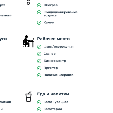
рта
Обогрев
Кондиционирование
латная)
воздуха
Камин
уги
Рабочее место
Факс / ксерокопия
Сканер
Бизнес центр
Принтер
Наличие ксерокса
Еда и напитки
апитков
Кафе Турецкое
ый
Кафетерий