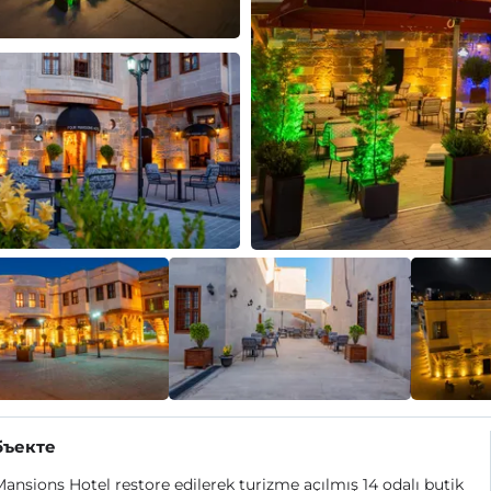
бъекте
ansions Hotel restore edilerek turizme açılmış 14 odalı butik