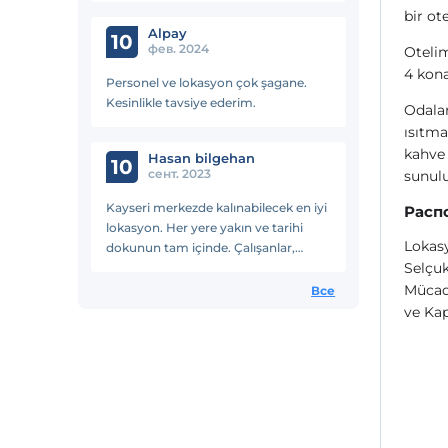
bir ot
geldiğimde kalacağım yer belli oldu
Alpay
10
фев. 2024
Otelim
4 kona
Personel ve lokasyon çok şagane.
Kesinlikle tavsiye ederim.
Odalar
ısıtma,
kahve 
Hasan bilgehan
10
сент. 2023
sunulu
Kayseri merkezde kalınabilecek en iyi
Расп
lokasyon. Her yere yakın ve tarihi
Lokasy
dokunun tam içinde. Çalışanlar,
Selçuk
kahvaltı, odalar, temizlik her şey 10
numara. Çok memnun kaldık eşimle
Mücade
Все
tekrar gelmek istiyoruz.
ve Kap