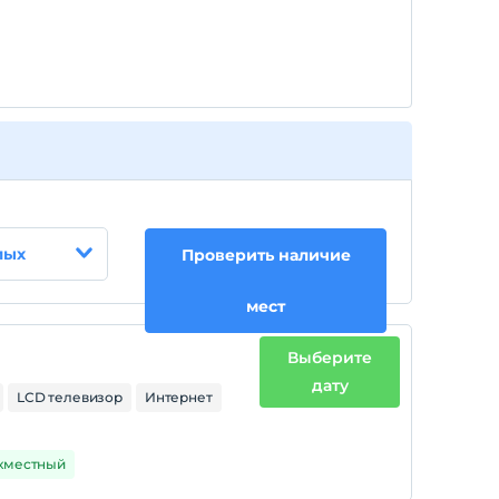
Плата за 1 ребенка (детей) в возрасте до 6 на
номер не взимается.
лых
Проверить наличие
мест
Выберите
дату
LCD телевизор
Интернет
ухместный