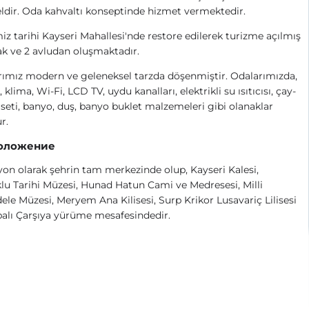
eldir. Oda kahvaltı konseptinde hizmet vermektedir.
iz tarihi Kayseri Mahallesi'nde restore edilerek turizme açılmış
k ve 2 avludan oluşmaktadır.
ımız modern ve geleneksel tarzda döşenmiştir. Odalarımızda,
 klima, Wi-Fi, LCD TV, uydu kanalları, elektrikli su ısıtıcısı, çay-
seti, banyo, duş, banyo buklet malzemeleri gibi olanaklar
r.
оложение
on olarak şehrin tam merkezinde olup, Kayseri Kalesi,
lu Tarihi Müzesi, Hunad Hatun Cami ve Medresesi, Milli
le Müzesi, Meryem Ana Kilisesi, Surp Krikor Lusavariç Lilisesi
alı Çarşıya yürüme mesafesindedir.