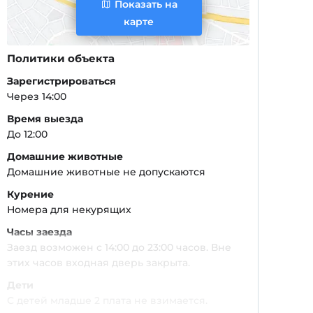
Показать на
карте
Политики объекта
Зарегистрироваться
Через 14:00
Время выезда
До 12:00
Домашние животные
Домашние животные не допускаются
Курение
Номера для некурящих
Часы заезда
Заезд возможен с 14:00 до 23:00 часов. Вне
этих часов входная дверь закрыта.
Дети
С детей младше 2 плата не взимается.