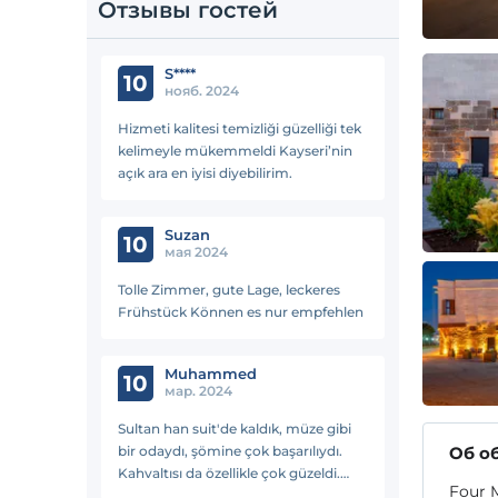
Отзывы гостей
S****
10
нояб. 2024
Hizmeti kalitesi temizliği güzelliği tek
kelimeyle mükemmeldi Kayseri’nin
açık ara en iyisi diyebilirim.
Suzan
10
мая 2024
Tolle Zimmer, gute Lage, leckeres
Frühstück Können es nur empfehlen
Muhammed
10
мар. 2024
Sultan han suit'de kaldık, müze gibi
bir odaydı, şömine çok başarılıydı.
Об о
Kahvaltısı da özellikle çok güzeldi.
Four M
Teşekkür ediyoruz bir daha Kayseriye