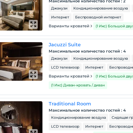
Максимальное количество гостей
:
2
Джакузи
Кондиционирование воздуха
Интернет
Беспроводной интернет
Варианты кроватей
(1 Икс) Большой дв
Jacuzzi Suite
Максимальное количество гостей
:
4
Джакузи
Кондиционирование воздуха
LCD телевизор
Интернет
Беспроводн
Варианты кроватей
(1 Икс) Большой дв
(1 Икс) Диван-кровать / диван
Traditional Room
Максимальное количество гостей
:
4
Кондиционирование воздуха
Сидящая г
LCD телевизор
Интернет
Беспроводн