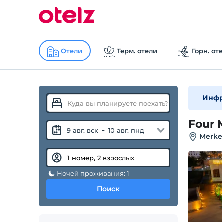
Отели
Терм. отели
Горн. от
Инфр
Four 
-
9 авг. вск
10 авг. пнд
Merkez
Ночей проживания: 1
Поиск