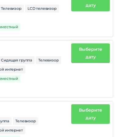
дату
Телевизор
LCD телевизор
ухместный
Выберите
дату
Сидящая группа
Телевизор
ой интернет
ухместный
Выберите
дату
руппа
Телевизор
ой интернет