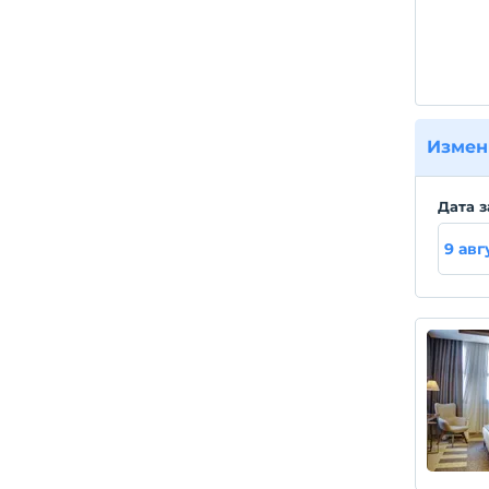
Измен
Дата з
9 авг