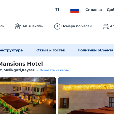
TL
Справка
Доб
ели
Ап. и виллы
Номера по часам
Ар
аструктура
Отзывы гостей
Политики объекта
Mansions Hotel
, Melikgazi,Kayseri
-
Показать на карте