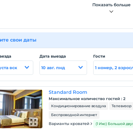
Показать больше
ите свои даты
аезда
Дата выезда
Гости
уста вск
10 авг. пнд
1 номер, 2 взрос
Standard Room
Максимальное количество гостей
:
2
Кондиционирование воздуха
Телевизор
Беспроводной интернет
Варианты кроватей
(1 Икс) Большой дв