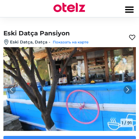
Eski Datça Pansiyon
Eski Datça, Datça
-
Показать на карте
1
/
91