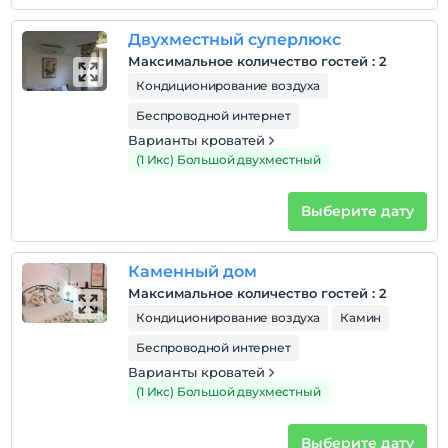
Зарегистрироваться
Двухместный суперлюкс
Через 14:00
Максимальное количество гостей
:
2
Время выезда
Кондиционирование воздуха
До 11:00
Беспроводной интернет
Домашние животные
Варианты кроватей
Домашние животные не допускаются
(1 Икс) Большой двухместный
Курение
номера для некурящих
Выберите дату
Дети
С детей младше 2 плата не взимается.
Каменный дом
Плата за 1 ребенка (детей) в возрасте до 6 на номер
Максимальное количество гостей
:
2
не взимается.
Кондиционирование воздуха
Камин
Беспроводной интернет
Варианты кроватей
(1 Икс) Большой двухместный
Выберите дату