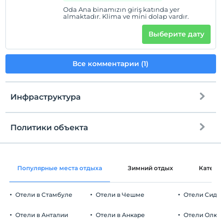
Oda Ana binamızın giriş katında yer
almaktadır. Klima ve mini dolap vardır.
Выберите дату
Все комментарии (1)
Инфраструктура
Политики объекта
Интернет
Зарегистрироваться
Бесплатно Wi-fi
Через 14:00
Популярные места отдыха
Зимний отдых
Катег
Общие зоны и все комнаты
Время выезда
До 11:00
Отели в Стамбуле
Отели в Чешме
Отели Сид
Домашние животные
Домашние животные не допускаются
Отели в Анталии
Отели в Анкаре
Отели Олю
Курение