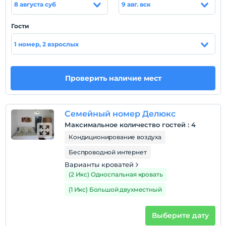
8 августа суб
9 авг. вск
избавиться от стресса города, среди каменных улиц
Старой Датча, полной истории, умиротворенной,
Гости
наедине с природой, тихой, вдали от трафика.
Приходи к нам, выпьем уставшего кофе.
1 номер, 2 взрослых
Расположение
Наш бизнес расположен в самом сердце Старой
Проверить наличие мест
Датча; Отсюда легко добраться до центра Датча,
пляжей и развлекательных заведений.
Семейный номер Делюкс
Пляж
Максимальное количество гостей
:
4
Ваш доступ к пляжу и пляжу 5-10 минут на машине.
Кондиционирование воздуха
между.
Беспроводной интернет
Варианты кроватей
(2 Икс) Односпальная кровать
Показать на
(1 Икс) Большой двухместный
карте
Выберите дату
Политики объекта