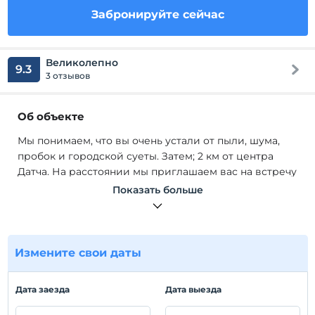
Забронируйте сейчас
Великолепно
9.3
3 отзывов
Об объекте
Мы понимаем, что вы очень устали от пыли, шума,
пробок и городской суеты. Затем; 2 км от центра
Датча. На расстоянии мы приглашаем вас на встречу
с пением птиц и каждым оттенком зелени, чтобы
Показать больше
избавиться от стресса города, среди каменных улиц
Старой Датча, которые полны истории, полны покоя,
наедине с природа, тихий, вдали от движения.
Приходи к нам, выпьем уставшего кофе.
Измените свои даты
Мы понимаем, что вы очень устали от пыли, шума,
пробок и городской суеты. Затем; 2 км от центра
Дата заезда
Дата выезда
Датча. На расстоянии мы приглашаем вас на встречу
с пением птиц и каждым оттенком зелени, чтобы