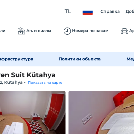
TL
Справка
Доб
ели
Ап. и виллы
Номера по часам
Ар
нфраструктура
Политики объекта
Ме
en Suit Kütahya
z, Kütahya
-
Показать на карте