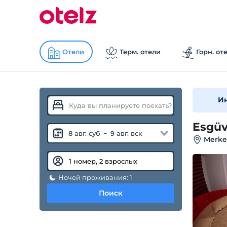
Отели
Терм. отели
Горн. от
И
Esgüv
-
8 авг. суб
9 авг. вск
Merke
Ночей проживания: 1
Поиск