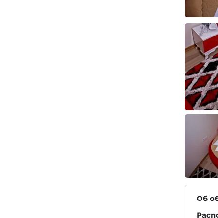
Об о
Расп