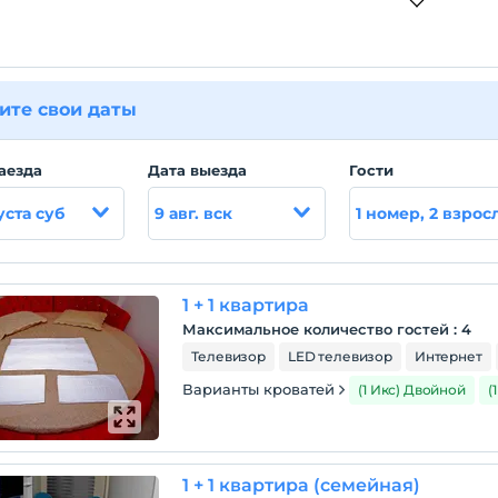
ите свои даты
аезда
Дата выезда
Гости
уста суб
9 авг. вск
1 номер, 2 взрос
1 + 1 квартира
Максимальное количество гостей
:
4
Телевизор
LED телевизор
Интернет
Варианты кроватей
(1 Икс) Двойной
(
1 + 1 квартира (семейная)