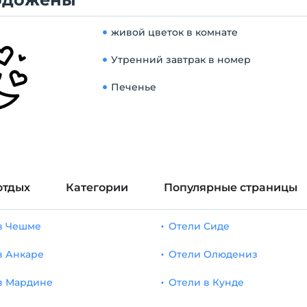
живой цветок в комнате
Утренний завтрак в номер
Печенье
отдых
Категории
Популярные страницы
в Чешме
Отели Сиде
в Анкаре
Отели Олюдениз
в Мардине
Отели в Кунде