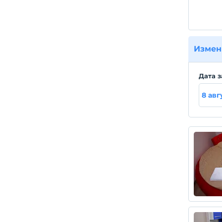
Измен
Дата з
8 авг