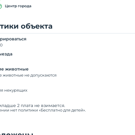
Центр города
тики объекта
трироваться
00
ыезда
е животные
 животные не допускаются
ля некурящих
младше 2 плата не взимается.
нии нет политики «Бесплатно для детей».
одожены