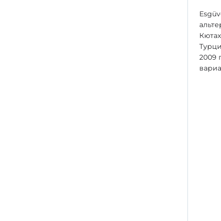
Esgüv
альте
Кютах
Турци
2009 
вариа