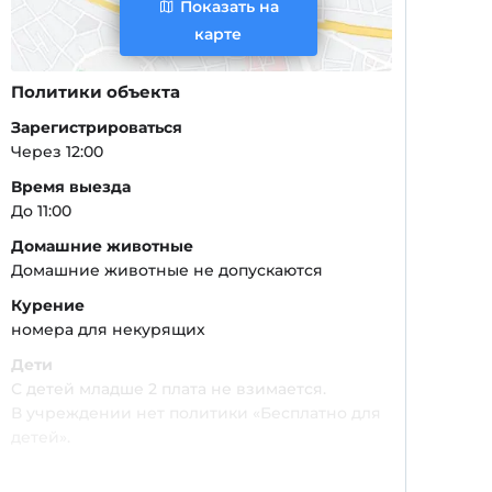
Показать на
карте
Политики объекта
Зарегистрироваться
Через 12:00
Время выезда
До 11:00
Домашние животные
Домашние животные не допускаются
Курение
номера для некурящих
Дети
С детей младше 2 плата не взимается.
В учреждении нет политики «Бесплатно для
детей».