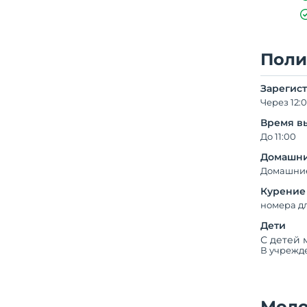
Поли
Зарегис
Через 12:
Время в
До 11:00
Домашни
Домашние
Курение
номера д
Дети
С детей 
В учрежде
Мол