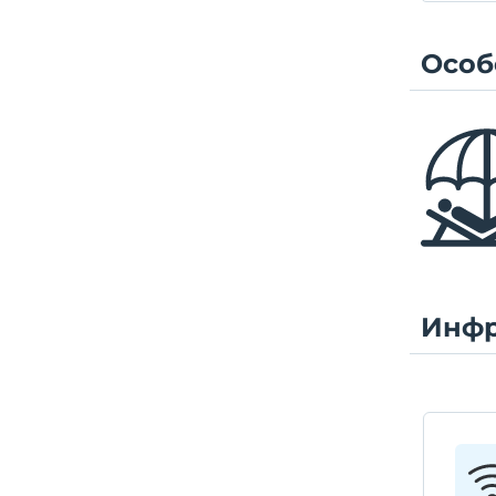
üstünd
Особ
Инфр