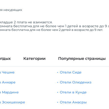
ля некурящих
младше 2 плата не взимается.
омната бесплатна для не более чем 1 детей в возрасте до 9 л
мната бесплатна для не более чем 2 детей в возрасте до 9 лет.
отдых
Категории
Популярные страницы
в Чешме
Отели Сиде
в Анкаре
Отели Олюдениз
в Мардине
Отели в Кунде
в Эскишехире
Отели Амасры