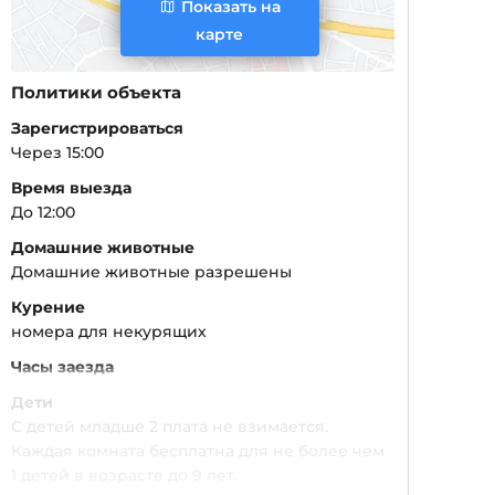
Показать на
карте
Политики объекта
Зарегистрироваться
Через 15:00
Время выезда
До 12:00
Домашние животные
Домашние животные разрешены
Курение
номера для некурящих
Часы заезда
Дети
С детей младше 2 плата не взимается.
Каждая комната бесплатна для не более чем
1 детей в возрасте до 9 лет.