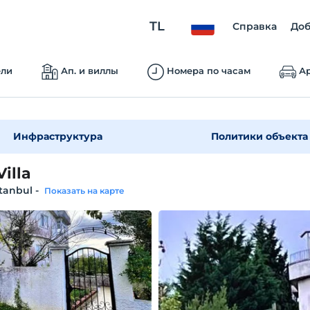
TL
Справка
Доб
ели
Ап. и виллы
Номера по часам
Ар
Инфраструктура
Политики объекта
illa
İstanbul
-
Показать на карте