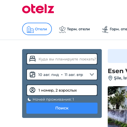
Отели
Терм. отели
Горн. от
Esen V
-
10 авг. пнд
11 авг. втр
Şile, 
Ночей проживания: 1
Поиск