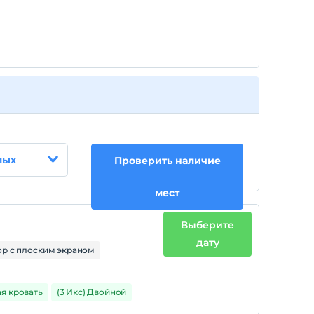
Каждая комната бесплатна для не более чем
2 детей в возрасте до 9 лет.
лых
Проверить наличие
мест
Выберите
дату
ор с плоским экраном
ая кровать
(3 Икс) Двойной