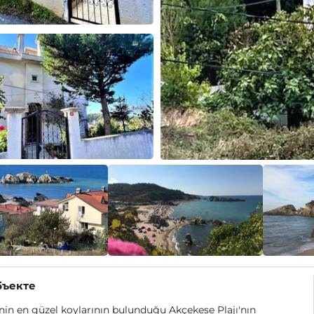
бъекте
in en güzel koylarının bulunduğu Akçekese Plajı'nın