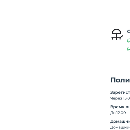
Поли
Зарегис
Через 15:
Время в
До 12:00
Домашни
Домашние