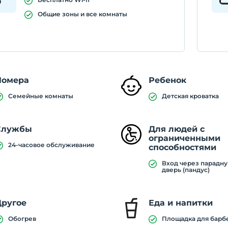
Общие зоны и все комнаты
Номера
Ребенок
Семейные комнаты
Детская кроватка
Службы
Для людей с
ограниченными
24-часовое обслуживание
способностями
Вход через парадн
дверь (пандус)
Другое
Еда и напитки
Обогрев
Площадка для барб