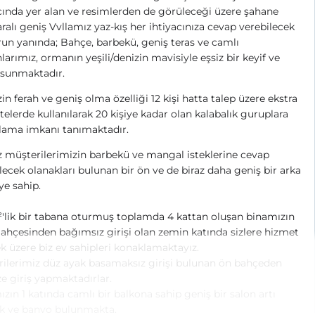
nda yer alan ve resimlerden de görüleceği üzere şahane
alı geniş Vvllamız yaz-kış her ihtiyacınıza cevap verebilecek
un yanında; Bahçe, barbekü, geniş teras ve camlı
larımız, ormanın yeşili/denizin mavisiyle eşsiz bir keyif ve
 sunmaktadır.
in ferah ve geniş olma özelliği 12 kişi hatta talep üzere ekstra
telerde kullanılarak 20 kişiye kadar olan kalabalık guruplara
lama imkanı tanımaktadır.
 müşterilerimizin barbekü ve mangal isteklerine cevap
lecek olanakları bulunan bir ön ve de biraz daha geniş bir arka
e sahip.
'lik bir tabana oturmuş toplamda 4 kattan oluşan binamızın
ahçesinden bağımsız girişi olan zemin katında sizlere hizmet
 üzere biz ev sahipleri konaklamaktayız.
ilerimiz düz ayak basamaksız girişi bulunan ön bahçeden
e giriş yapmaktadırlar.
zın 1 katında camlı bir balkona sahip geniş bir salon artı
k ve banyo bulunmakta.