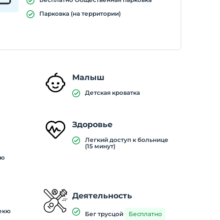
Парковка (на территории)
Малыш
Детская кроватка
Здоровье
Легкий доступ к больнице
(15 минут)
ую
Деятельность
екю
Бег трусцой
Бесплатно