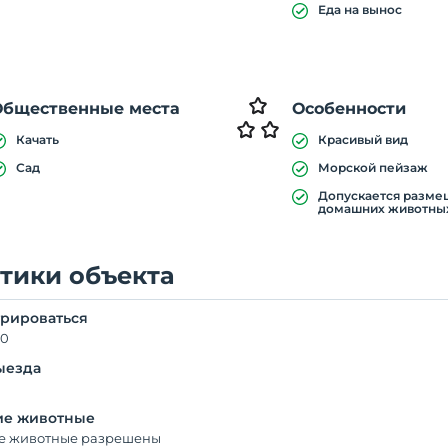
Еда на вынос
Общественные места
Особенности
Качать
Красивый вид
Сад
Морской пейзаж
Допускается разм
домашних животны
тики объекта
трироваться
00
ыезда
е животные
 животные разрешены