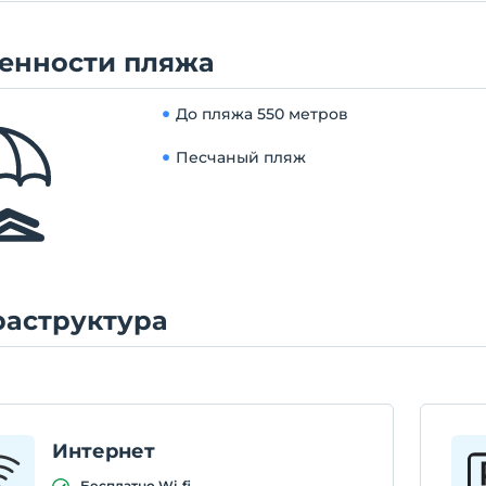
e de ücretsiz olarak onlarca arabalık park olanağı mevcuttur.
енности пляжа
До пляжа
550 метров
Песчаный пляж
аструктура
Интернет
Бесплатно Wi-fi