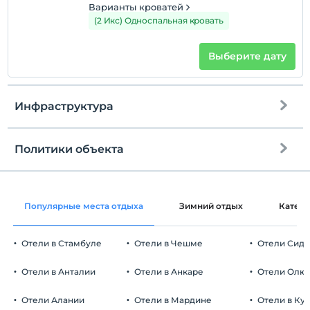
Варианты кроватей
(2 Икс) Односпальная кровать
Выберите дату
Инфраструктура
Политики объекта
Интернет
Зарегистрироваться
Бесплатно Wi-fi
Через 10:00
Популярные места отдыха
Зимний отдых
Катег
Общие зоны и все комнаты
Время выезда
До 10:00
Отели в Стамбуле
Отели в Чешме
Отели Сид
Домашние животные
Домашние животные не допускаются
Отели в Анталии
Отели в Анкаре
Отели Олю
Курение
Номера для некурящих
Отели Алании
Отели в Мардине
Отели в Ку
Автостоянка