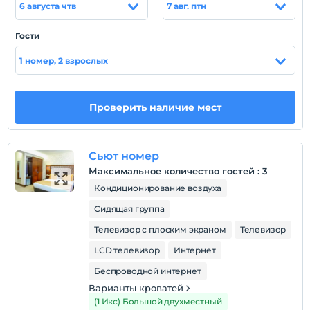
6 августа чтв
7 авг. птн
Показать на
карте
Гости
1 номер, 2 взрослых
Политики объекта
Зарегистрироваться
Через 10:00
Проверить наличие мест
Время выезда
До 10:00
Сьют номер
Домашние животные
Максимальное количество гостей
:
3
Домашние животные не допускаются
Кондиционирование воздуха
Курение
Сидящая группа
Номера для некурящих
Телевизор с плоским экраном
Телевизор
Дети
С детей младше 2 плата не взимается.
LCD телевизор
Интернет
В учреждении нет политики «Бесплатно для детей».
Беспроводной интернет
Варианты кроватей
(1 Икс) Большой двухместный