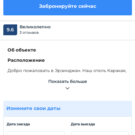
Забронируйте сейчас
Великолепно
9.6
3 отзывов
Об объекте
Расположение
Добро пожаловать в Эрзинджан. Наш отель Каракая,
который уже много лет принимает своих гостей в
Показать больше
прекрасном Эрзинджане, предлагает вам лучший
сервис. Наш отель, который предлагает вам
комфорт вашего дома с его тщательно
спроектированными номерами с кондиционерами,
Измените свои даты
обеспечивает идеальный комфорт для своих гостей
со дня своего основания.
Дата заезда
Дата выезда