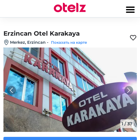
Erzincan Otel Karakaya
Merkez, Erzincan
-
Показать на карте
1
/
37