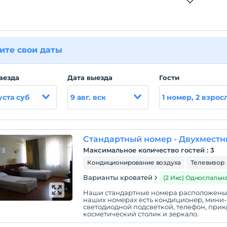
ите свои даты
аезда
Дата выезда
Гости
уста суб
9 авг. вск
1 номер, 2 взрос
Стандартный номер - Двухмест
Максимальное количество гостей
:
3
Кондиционирование воздуха
Телевизор
Варианты кроватей
(2 Икс) Односпальн
Наши стандартные номера расположены в
наших номерах есть кондиционер, мини-б
светодиодной подсветкой, телефон, прик
косметический столик и зеркало.