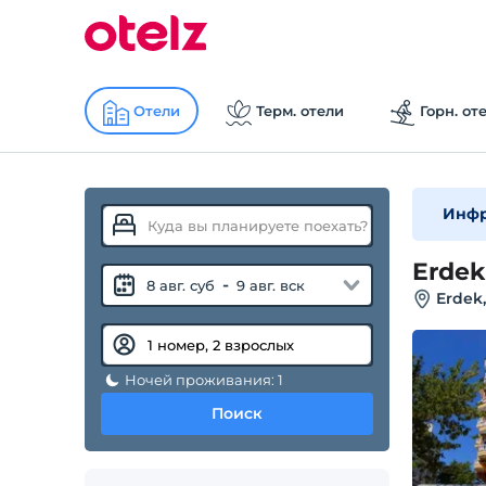
Отели
Терм. отели
Горн. от
Инфр
Erdek
-
8 авг. суб
9 авг. вск
Erdek,
Ночей проживания: 1
Поиск