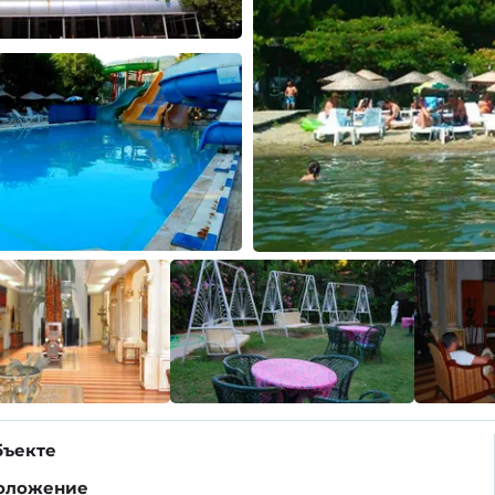
бъекте
оложение