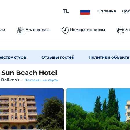
TL
Справка
Доб
ели
Ап. и виллы
Номера по часам
Ар
аструктура
Отзывы гостей
Политики объекта
 Sun Beach Hotel
 Balikesir
-
Показать на карте