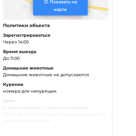
Показать на
карте
Политики объекта
Зарегистрироваться
Через 14:00
Время выезда
До 11:00
Домашние животные
Домашние животные не допускаются
Курение
номера для некурящих
Дети
С детей младше 2 плата не взимается.
Плата за 1 ребенка (детей) в возрасте до 6 на
номер не взимается.