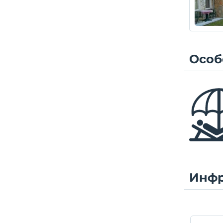
Особ
Инфр