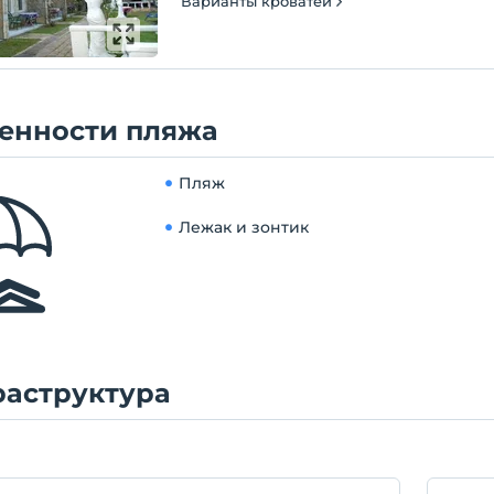
Варианты кроватей
енности пляжа
Пляж
Лежак и зонтик
аструктура