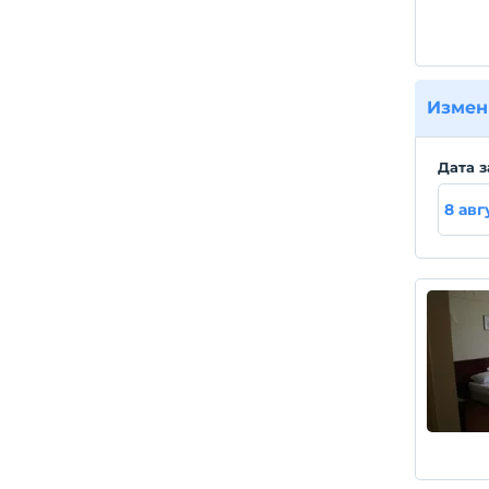
Измен
Дата з
8 авг