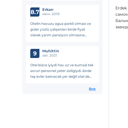
Erdek
Erkan
8.7
июн. 2019
самом
Балык
Otelin havuzu agua parkli olması ve
завед
güler yüzlü çalışanları birde fiyat
olarak yarım pansiyon olmasına
rağmen uygun olması çok güzel di
ilerde uygun bütçeyle tatil
Muhittin
yapabileceğimiz yer diyebilirim 😊
9
авг. 2021
güzel vakit geçirdik teşekkürler
Otel bizce iyiydi hav uz ve kumsal tek
sorun personel yeter sizligiydi..birde
taş evler kalınacak yer değil otel de
aşırı dereceden restore ve bakım
istiyor...ama ana bina iyi kısaca ailece
Все
gidilecek iyi sayilabilirir maddi açıdan
hesaplı yani 10 üzerinden
değerlendirerek..7 derim ..teşekkürler