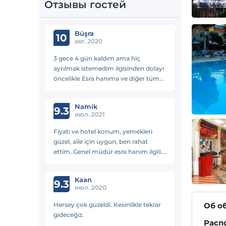
Отзывы гостей
Büşra
10
авг. 2020
3 gece 4 gün kaldım ama hiç
ayrılmak istemedim ilgisinden dolayı
öncelikle Esra hanıma ve diğer tüm
çalışanlara çok teşekkür ederim 😊
eğer aileniz ile birlikte sakin bir tatil
Namik
geçirmek istiyorsanız şiddetle tavsiye
9.3
июл. 2021
ederim 😊
Fiyatı ve hotel konum, yemekleri
güzel, aile için uygun, ben rahat
ettim. Genel müdür esra hanım ilgili.
Teşekkürler herşey için
Kaan
9.3
июл. 2020
Hersey çok güzeldi. Kesinlikle tekrar
Об о
gideceğiz.
Расп