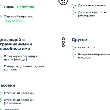
Детская кроватка
Нарды
Бесплатно
Детское кресло в
ресторане
Хороший персонал
Бесплатно
Для людей с
Другое
ограниченными
генератор
способностями
Кондиционировани
Вход через парадную
воздуха
дверь (пандус)
Пандусы для инвалидных
колясок
Бассейн
Открытый бассейн
Открытый бассейн
(сезонный)
Аквапарк