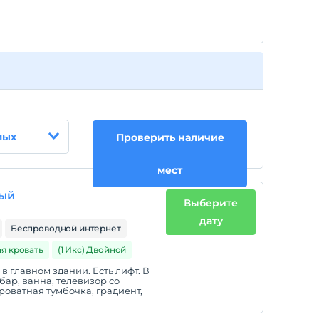
лых
Проверить наличие
мест
ный
Выберите
дату
Беспроводной интернет
ая кровать
(1 Икс) Двойной
 главном здании. Есть лифт. В
ар, ванна, телевизор со
роватная тумбочка, градиент,