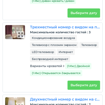
все ваши вопросы о Бозджааде во время вашего
(1 Икс) Диван-кровать / диван
пребывания. Бозджаада - это райский уголок,
который должен быть Мы приглашаем вас на остров
Выберите дату
Бозджаада и желаем вам хорошего отдыха.
С уважением, Starfish Hotel
Трехместный номер с видом на природу
Расположение
Максимальное количество гостей
:
3
Кондиционирование воздуха
Отель Denizyıldızı расположен в греческом квартале,
Телевизор с плоским экраном
Телевизор
по адресу Иненю Каддези, 27, который является
единственной верхней улицей в центре острова,
LED телевизор
Интернет
открытой для движения транспорта.
Беспроводной интернет
Варианты кроватей
(1 Икс) Двойной
Показать на
(1 Икс) Открывается-Закрывается
карте
Выберите дату
Политики объекта
Зарегистрироваться
Двухместный номер с видом на сад
Через 15:30
Максимальное количество гостей
:
2