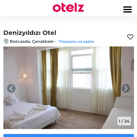
Denizyıldızı Otel
Bozcaada, Çanakkale
-
Показать на карте
1
/
24