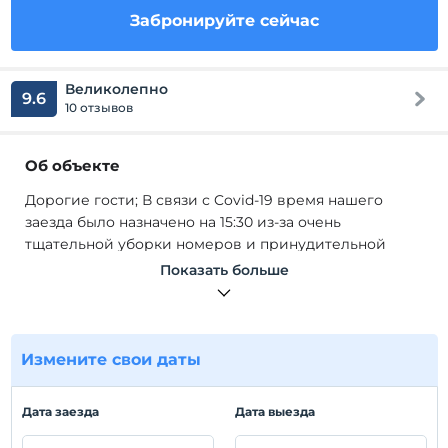
Забронируйте сейчас
Великолепно
9.6
10 отзывов
Об объекте
Дорогие гости; В связи с Covid-19 время нашего
заезда было назначено на 15:30 из-за очень
тщательной уборки номеров и принудительной
вентиляции. Спасибо за понимание. (Наш завтрак
Показать больше
подается в ресторане, работающем по контракту, в
200 метрах от отеля.) Строительство нашего здания с
деревянным эркером было завершено в 2018 году, и
это наше новое здание отеля. Наш отель находится в
Измените свои даты
400 метрах от паромного порта и порта Бозджаада. В
нем есть номера различной концепции с видом на
Дата заезда
Дата выезда
море и природу из порта.