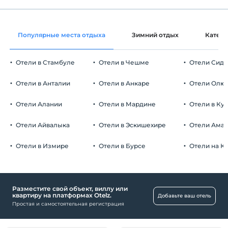
Общие зоны и все комнаты
Время выезда
До 12:00
Вино в номер
Домашние животные
Популярные места отдыха
Зимний отдых
Катег
Домашние животные не допускаются
Украшение комнаты
Курение
Отели в Стамбуле
Отели в Чешме
Отели Сид
Еда и напитки
номера для некурящих
Корзина с фруктами в номер
Дети
Отели в Анталии
Лобби-бар
Отели в Анкаре
Отели Олю
Детям младше 13 лет не разрешается проживать в этом
учреждении.
Номера
Отели Алании
Отели в Мардине
Отели в Ку
Семейные комнаты
Отели Айвалыка
Отели в Эскишехире
Отели Ама
Свадебный люкс
Номера для некурящих
Отели в Измире
Отели в Бурсе
Отели на К
Особенности
Экологически чистый
Разместите свой объект, виллу или
Подходящий для детей
квартиру на платформах Otelz.
Добавьте ваш отель
Простая и самостоятельная регистрация
Проживание студентам
Романтика / Медовый месяц