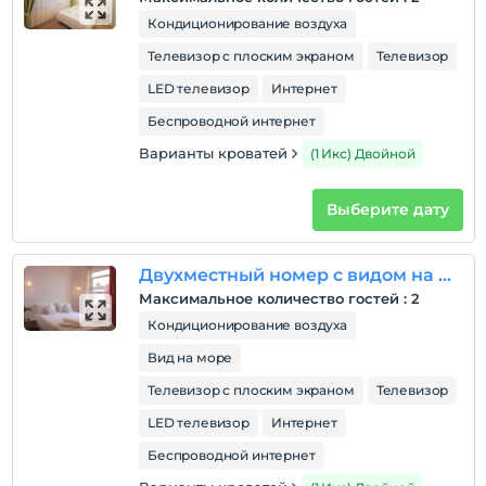
Кондиционирование воздуха
Время выезда
До 12:00
Телевизор с плоским экраном
Телевизор
Домашние животные
LED телевизор
Интернет
Домашние животные не допускаются
Беспроводной интернет
Курение
Варианты кроватей
(1 Икс) Двойной
номера для некурящих
Дети
Выберите дату
Детям младше 13 лет не разрешается проживать в
этом учреждении.
Двухместный номер с видом на море
Максимальное количество гостей
:
2
Кондиционирование воздуха
Вид на море
Телевизор с плоским экраном
Телевизор
LED телевизор
Интернет
Беспроводной интернет