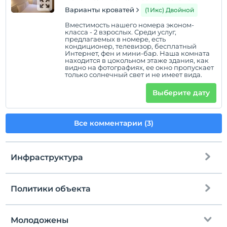
Варианты кроватей
(1 Икс) Двойной
Вместимость нашего номера эконом-
класса - 2 взрослых. Среди услуг,
предлагаемых в номере, есть
кондиционер, телевизор, бесплатный
Интернет, фен и мини-бар. Наша комната
находится в цокольном этаже здания, как
видно на фотографиях, ее окно пропускает
только солнечный свет и не имеет вида.
Выберите дату
Все комментарии (3)
Инфраструктура
Политики объекта
Интернет
Зарегистрироваться
Бесплатно Wi-fi
Через 15:30
Молодожены