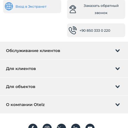
Заказать обратный
Вход в Экстранет
звонок
+90 850 333 0 220
Обслуживание клиентов
Управление бронированием
Для клиентов
Заказать обратный звонок
Подарочная карта
Для объектов
Стать партнером
Что такое ZMoney?
Добавьте ваш отель
О компании Otelz
Контактная информация
Вход для участников
Разместите свою виллу / квартиру
О нас
Часто задаваемые вопросы