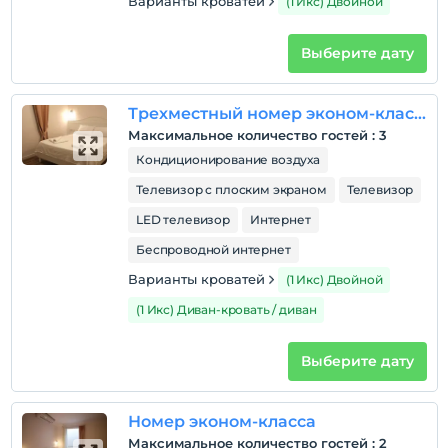
Варианты кроватей
(1 Икс) Двойной
Выберите дату
Трехместный номер эконом-класса
Максимальное количество гостей
:
3
Кондиционирование воздуха
Телевизор с плоским экраном
Телевизор
LED телевизор
Интернет
Беспроводной интернет
Варианты кроватей
(1 Икс) Двойной
(1 Икс) Диван-кровать / диван
Выберите дату
Номер эконом-класса
Максимальное количество гостей
:
2