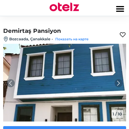
Demirtaş Pansiyon
Bozcaada, Çanakkale
-
Показать на карте
1
/
10