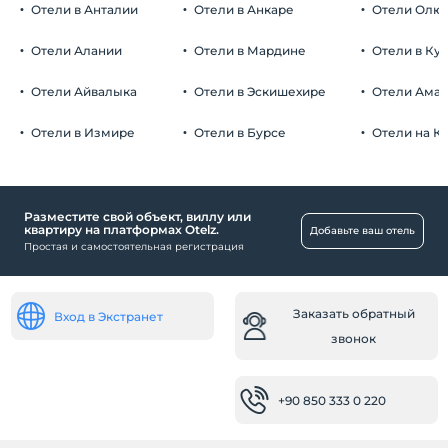
Дети
Отели в Анталии
Столовая
Отели в Анкаре
Отели Олю
С детей младше 2 плата не взимается.
Общественные места
Плата за 1 ребенка (детей) в возрасте до 6 на номер не
Отели Алании
Отели в Мардине
Отели в Ку
взимается.
Сад
Отели Айвалыка
Отели в Эскишехире
Отели Ама
Ребенок
Отели в Измире
Отели в Бурсе
Отели на К
Детская кроватка
Здоровье
Легкий доступ к больнице (15 минут)
Разместите свой объект, виллу или
квартиру на платформах Otelz.
Добавьте ваш отель
Особенности
Простая и самостоятельная регистрация
Центр города
Номера
Заказать обратный
Вход в Экстранет
звонок
Семейные комнаты
Номера для некурящих
+90 850 333 0 220
Малыш
Детская кроватка