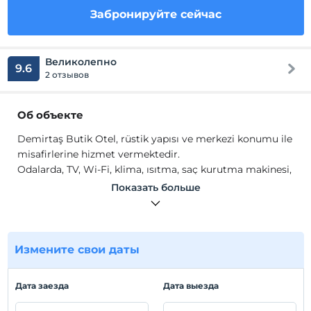
Забронируйте сейчас
Великолепно
9.6
2 отзывов
Об объекте
Demirtaş Butik Otel, rüstik yapısı ve merkezi konumu ile
misafirlerine hizmet vermektedir.
Odalarda, TV, Wi-Fi, klima, ısıtma, saç kurutma makinesi,
sinek teli bulunmaktadır.
Показать больше
Расположение
Bozcaada'da konumlanmaktadır.
Измените свои даты
Пляж
Plaja 6 km mesafededir.
Дата заезда
Дата выезда