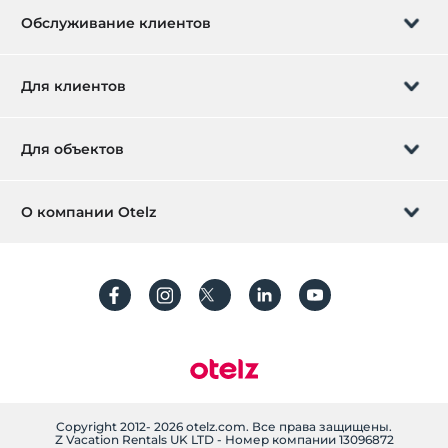
Детское кресло в ресторане
Обслуживание клиентов
Службы
Управление бронированием
Камеры хранения для багажа
Для клиентов
Билетная касса
Заказать обратный звонок
Клининговые услуги
Подарочная карта
Для объектов
Глажка
Стать партнером
Что такое ZMoney?
Ежедневная уборка
Добавьте ваш отель
О компании Otelz
Контактная информация
Другое
Вход для участников
Разместите свою виллу / квартиру
О нас
Обогрев
Часто задаваемые вопросы
Кондиционирование воздуха
Зарегистрироваться
Устойчивое развитие
Рабочее место
Защита персональных данных
Сканер
Правила и условия
Принтер
Руководство по процессу
Наличие ксерокса
Текст разъяснения
Copyright 2012- 2026 otelz.com. Все права защищены.
Z Vacation Rentals UK LTD - Номер компании 13096872