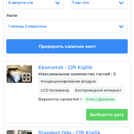
6 августа чтв
7 авг. птн
Показать на
карте
Гости
1 номер, 2 взрослых
Политики объекта
Зарегистрироваться
Проверить наличие мест
Через 14:00
Время выезда
До 12:00
Ekonomik - Çift Kişilik
Домашние животные
Максимальное количество гостей
:
2
Домашние животные не допускаются
Кондиционирование воздуха
Курение
LCD телевизор
Беспроводной интернет
Номера для некурящих
Варианты кроватей
(1 Икс) Двойной
Дети
С детей младше 2 плата не взимается.
Выберите дату
Плата за 1 ребенка (детей) в возрасте до 6 на номер
не взимается.
Standart Oda - Çift Kişilik