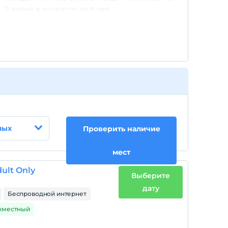
2 детей в возрасте до 6 лет.
лых
Проверить наличие
мест
ult Only
Выберите
дату
Беспроводной интернет
ухместный