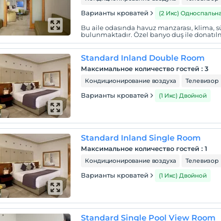
Варианты кроватей
(2 Икс) Односпальн
Bu aile odasında havuz manzarası, klima, 
bulunmaktadır. Özel banyo duş ile donatılm
Standard Inland Double Room
Максимальное количество гостей
:
3
Кондиционирование воздуха
Телевизор
Варианты кроватей
(1 Икс) Двойной
Standard Inland Single Room
Максимальное количество гостей
:
1
Кондиционирование воздуха
Телевизор
Варианты кроватей
(1 Икс) Двойной
Standard Single Pool View Room