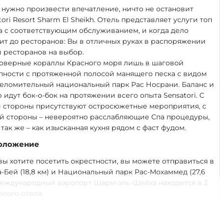
 нужно произвести впечатление, ничто не остановит
tori Resort Sharm El Sheikh. Отель представляет услуги топ
а с соответствующим обслуживанием, и когда дело
ит до ресторанов: Вы в отличных руках в распоряжении
 ресторанов на выбор.
верные кораллы Красного моря лишь в шаговой
пности с протяженной полосой манящего песка с видом
еломительный национальный парк Рас Носрани. Баланс и
 идут бок-о-бок на протяжении всего опыта Sensatori. С
 стороны присутствуют остросюжетные мероприятия, с
й стороны – невероятно расслабляющие Спа процедуры,
 так же – как изысканная кухня рядом с фаст фудом.
оложение
вы хотите посетить окрестности, вы можете отправиться в
-Бей (18,8 км) и Национальный парк Рас-Мохаммед (27,6
Международный аэропорт Шарм-эль-Шейха находится в 3
этого отеля.