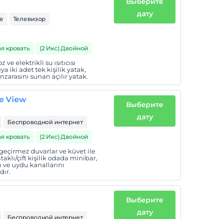
Выберите
дату
е
Телевизор
ая кровать
(2 Икс) Двойной
 ve elektrikli su ısıtıcısı
 iki adet tek kişilik yatak,
zarasını sunan açılır yatak.
de View
Выберите
дату
Беспроводной интернет
ая кровать
(2 Икс) Двойной
s geçirmez duvarlar ve küvet ile
aklı/çift kişilik odada minibar,
sı ve uydu kanallarını
dır.
Выберите
дату
Беспроводной интернет