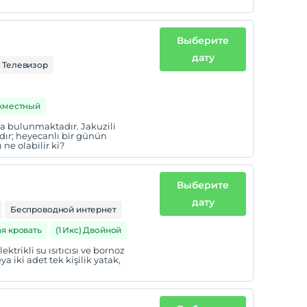
Выберите
дату
Телевизор
ухместный
ma bulunmaktadır. Jakuzili
dır; heyecanlı bir günün
ne olabilir ki?
Выберите
дату
Беспроводной интернет
ая кровать
(1 Икс) Двойной
lektrikli su ısıtıcısı ve bornoz
 iki adet tek kişilik yatak,