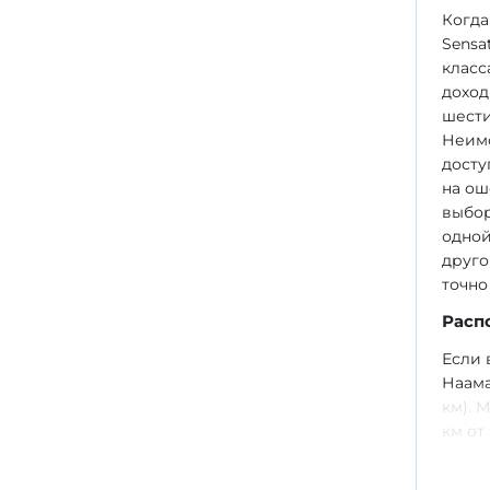
Когда
Sensa
класс
доход
шести
Неимо
досту
на ош
выбор
одной
друго
точно
Расп
Если 
Наама
км). 
км от 