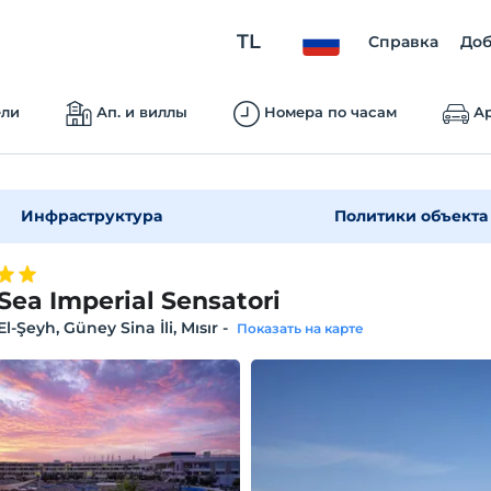
TL
Справка
Доб
ели
Ап. и виллы
Номера по часам
Ар
Инфраструктура
Политики объекта
 Sea Imperial Sensatori
l-Şeyh, Güney Sina İli, Mısır
-
Показать на карте