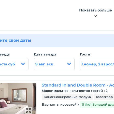
Показать больше
ите свои даты
аезда
Дата выезда
Гости
уста суб
9 авг. вск
1 номер, 2 взрос
Standard Inland Double Room - Ad
Максимальное количество гостей
:
2
Кондиционирование воздуха
Телевизор
Варианты кроватей
(1 Икс) Большой дв