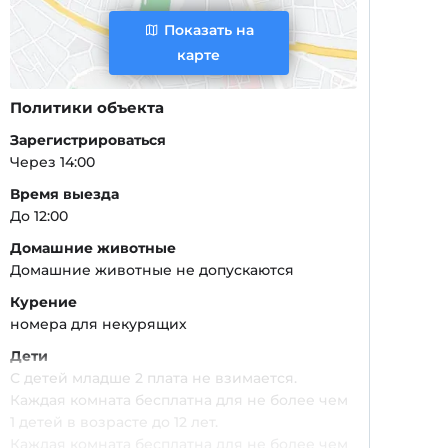
Показать на
карте
Политики объекта
Зарегистрироваться
Через 14:00
Время выезда
До 12:00
Домашние животные
Домашние животные не допускаются
Курение
номера для некурящих
Дети
С детей младше 2 плата не взимается.
Каждая комната бесплатна для не более чем
1 детей в возрасте до 12 лет.
Каждая комната бесплатна для не более чем