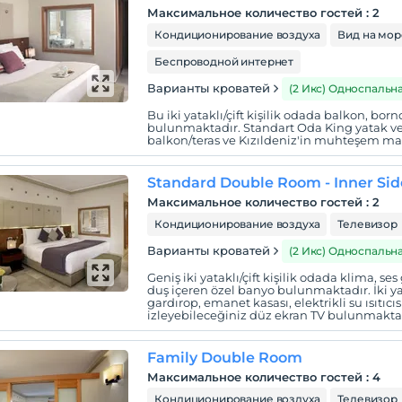
Максимальное количество гостей
:
2
Кондиционирование воздуха
Вид на мор
Беспроводной интернет
Варианты кроватей
(2 Икс) Односпальн
Bu iki yataklı/çift kişilik odada balkon, bornoz
bulunmaktadır. Standart Oda King yatak veya
balkon/teras ve Kızıldeniz'in muhteşem man
Standard Double Room - Inner Si
Максимальное количество гостей
:
2
Кондиционирование воздуха
Телевизор
Варианты кроватей
(2 Икс) Односпальн
Geniş iki yataklı/çift kişilik odada klima, se
duş içeren özel banyo bulunmaktadır. İki yat
gardırop, emanet kasası, elektrikli su ısıtıcı
izleyebileceğiniz düz ekran TV bulunmakta
Family Double Room
Максимальное количество гостей
:
4
Кондиционирование воздуха
Телевизор