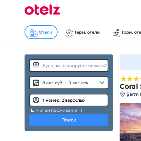
Отели
Терм. отели
Горн. от
-
8 авг. суб
9 авг. вск
Coral
Şarm E
Ночей проживания: 1
Поиск