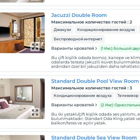
Jacuzzi Double Room
Максимальное количество гостей
:
2
Джакузи
Кондиционирование воздуха
Беспроводной интернет
Варианты кроватей
(1 Икс) Большой дв
Bu çift kişilik odada bornoz, kanepe ve kli
odalarda terasta jakuzili küvet bulunmakta
ardından özel bir jakuziden daha rahatlatıcı 
Standard Double Pool View Room
Максимальное количество гостей
:
3
Кондиционирование воздуха
Телевизор
Варианты кроватей
(2 Икс) Односпальн
Bu iki yataklı/çift kişilik odada ses yalıtımı, e
bulunmaktadır. Standart Oda King yatak veya
balkon/teras ve açılır yatak.
Standard Double Sea View Room