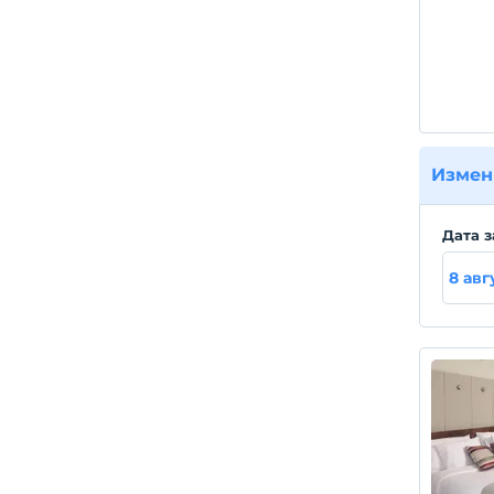
Измен
Дата з
8 авг