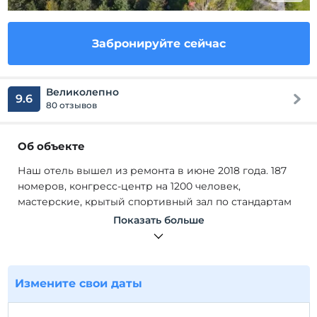
Забронируйте сейчас
Великолепно
9.6
80 отзывов
Об объекте
Наш отель вышел из ремонта в июне 2018 года. 187
номеров, конгресс-центр на 1200 человек,
мастерские, крытый спортивный зал по стандартам
Fiba, футбольное поле с травяным покрытием 1 норм,
Показать больше
стейк-хаус Koruhan и торговый центр местных
продуктов, 3000 м2, зона СПА. , также женский СПА.
Это самый большой отель в регионе с уникальным
лесом и пешеходными дорожками,
Измените свои даты
простирающимися на площади в 160 гектаров.
Наш отель вышел из ремонта в июне 2018 года. 187