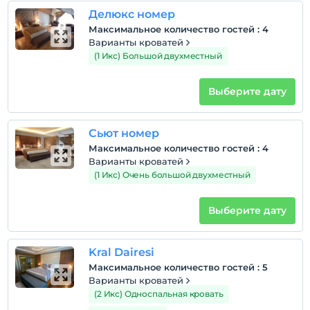
Зарегистрироваться
Делюкс номер
Через 14:00
Максимальное количество гостей
:
4
Варианты кроватей
Время выезда
(1 Икс) Большой двухместный
До 12:00
Домашние животные
Выберите дату
Домашние животные не допускаются
Курение
Сьют номер
Номера для некурящих
Максимальное количество гостей
:
4
Дети
Варианты кроватей
С детей младше 0 плата не взимается.
(1 Икс) Очень большой двухместный
Плата за 1 ребенка (детей) в возрасте до 6 на номер
не взимается.
Выберите дату
Kral Dairesi
Максимальное количество гостей
:
5
Варианты кроватей
(2 Икс) Односпальная кровать