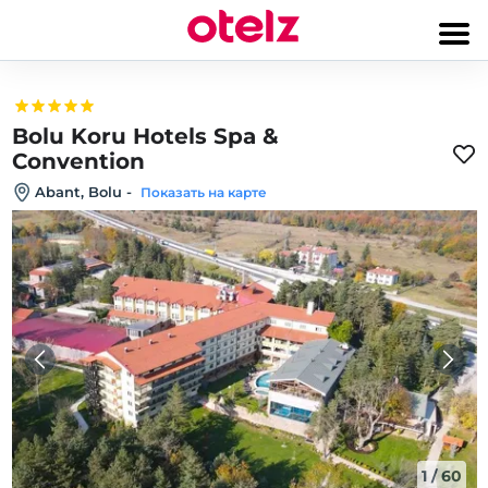
Bolu Koru Hotels Spa &
Convention
Abant, Bolu
-
Показать на карте
1
/
60