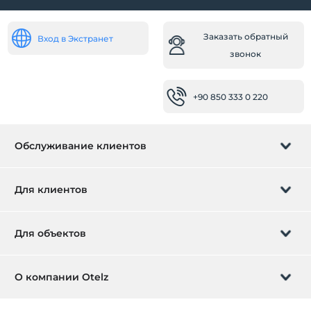
Дискотека
Детский клуб
Заказать обратный
Вход в Экстранет
Рождественское событие
звонок
Здоровье
+90 850 333 0 220
Меню при диабете
Лазарет (на территории)
Легкий доступ к больнице (15 минут)
Обслуживание клиентов
Ребенок
Мини-клуб
Управление бронированием
Для клиентов
Детская кроватка
Заказать обратный звонок
Детский парк
Подарочная карта
Для объектов
Детский бассейн
Стать партнером
Что такое ZMoney?
Рабочее место
Добавьте ваш отель
О компании Otelz
Факс / ксерокопия
Контактная информация
Вход для участников
Сканер
Разместите свою виллу / квартиру