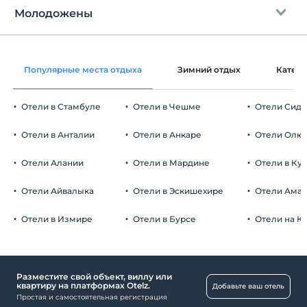
Бесплатно Wi-fi
Через 14:00
Молодожены
Общие зоны и все комнаты
Время выезда
До 12:00
Украшение комнаты
Домашние животные
Популярные места отдыха
Зимний отдых
Катег
Домашние животные не допускаются
Повышение категории номера до
Курение
высокого класса (при наличии мест)
Отели в Стамбуле
Отели в Чешме
Отели Сид
Номера для некурящих
Автостоянка
Дети
Отели в Анталии
Отели в Анкаре
Отели Олю
С детей младше 0 плата не взимается.
Бесплатно Частная парковка
Плата за 1 ребенка (детей) в возрасте до 6 на номер не
Отели Алании
Отели в Мардине
Отели в Ку
Парковка (на территории)
взимается.
Отели Айвалыка
Отели в Эскишехире
Отели Ама
Отели в Измире
Отели в Бурсе
Отели на К
Транспорт
Трансфер из аэропорта (платно)
Услуга трансфера (платная)
Разместите свой объект, виллу или
квартиру на платформах Otelz.
Добавьте ваш отель
Простая и самостоятельная регистрация
Развлекательные услуги