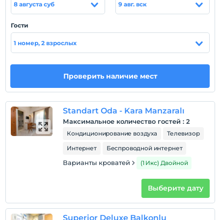
biriktirebilirsiniz.
8 августа суб
9 авг. вск
Расположение
Гости
Balıkesir Ayvalık Cunda Adası'nda hizmet vermektedir.
1 номер, 2 взрослых
Пляж
Plaja 5 km mesafededir.
Проверить наличие мест
Показать на
Standart Oda - Kara Manzaralı
карте
Максимальное количество гостей
:
2
Кондиционирование воздуха
Телевизор
Политики объекта
Интернет
Беспроводной интернет
Зарегистрироваться
Варианты кроватей
(1 Икс) Двойной
Через 14:00
Время выезда
Выберите дату
До 12:00
Домашние животные
Superior Deluxe Balkonlu