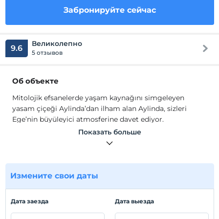
Забронируйте сейчас
Великолепно
9.6
5 отзывов
Об объекте
Mitolojik efsanelerde yaşam kaynağını simgeleyen
yasam çiçeği Aylinda’dan ilham alan Aylinda, sizleri
Ege’nin büyüleyici atmosferine davet ediyor.
Показать больше
Aylinda ruhunuz artık çok daha sakin!
Aylinda, Ege Denizi'nin kalbinde yer alan Cunda
Adası'nda sizlere benzersiz bir deneyim sunmak için
Измените свои даты
kapılarını açıyor. Ada, tarihi dokusu, nefes kesen doğası
ve sıcak atmosferiyle sizi kendine hayran bırakacak.
Aylinda, kusursuz deniz manzarasına karşı tatilinize
Дата заезда
Дата выезда
mükemmel bir başlangıç yapabilir ve unutulmaz anılar