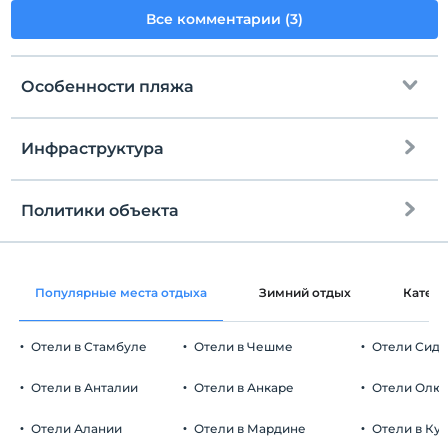
Все комментарии (3)
Особенности пляжа
Инфраструктура
До пляжа
5 км
Общественный пляж
Политики объекта
Интернет
Песчаный пляж
Зарегистрироваться
Бесплатно Wi-fi
Через 14:00
Популярные места отдыха
Зимний отдых
Катег
Общие зоны и все комнаты
Время выезда
До 12:00
Отели в Стамбуле
Отели в Чешме
Отели Сид
Домашние животные
Домашние животные не допускаются
Отели в Анталии
Отели в Анкаре
Отели Олю
Курение
Номера для некурящих
Отели Алании
Отели в Мардине
Отели в Ку
Автостоянка