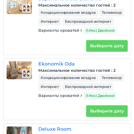
Домашние животные не допускаются
Максимальное количество гостей
:
2
Курение
Кондиционирование воздуха
Телевизор
Номера для некурящих
Интернет
Беспроводной интернет
Часы заезда
Варианты кроватей
(1 Икс) Двойной
Заезд возможен с 14:00 до 23:00 часов. Вне этих часов
входная дверь закрыта.
Выберите дату
Дети
Детям младше 12 лет не разрешается проживать в
этом учреждении.
Ekonomik Oda
Максимальное количество гостей
:
2
Кондиционирование воздуха
Телевизор
Интернет
Беспроводной интернет
Варианты кроватей
(1 Икс) Двойной
Выберите дату
Deluxe Room