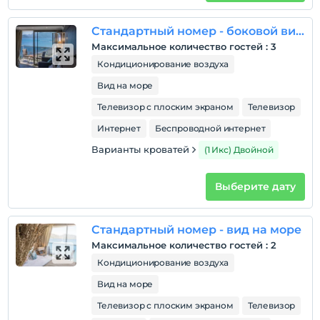
Расположение
Стандартный номер - боковой вид на море
Объект, который является частью района Мармарис,
Максимальное количество гостей
:
3
расположен на берегу моря, в 95 км от аэропорта
Кондиционирование воздуха
Даламана и в 1,5 км от центра города Мармарис.
Вид на море
Телевизор с плоским экраном
Телевизор
Интернет
Беспроводной интернет
Показать на
карте
Варианты кроватей
(1 Икс) Двойной
Политики объекта
Выберите дату
Зарегистрироваться
Через 14:00
Стандартный номер - вид на море
Максимальное количество гостей
:
2
Время выезда
До 12:00
Кондиционирование воздуха
Вид на море
Домашние животные
Домашние животные не допускаются
Телевизор с плоским экраном
Телевизор