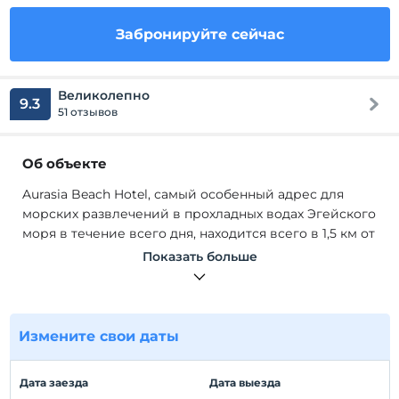
Забронируйте сейчас
Великолепно
9.3
51 отзывов
Об объекте
Aurasia Beach Hotel, самый особенный адрес для
морских развлечений в прохладных водах Эгейского
моря в течение всего дня, находится всего в 1,5 км от
центра города и развлечений. на расстоянии. Он
Показать больше
продолжает принимать своих гостей в течение 12
месяцев с его роскошными номерами с
современным дизайном интерьера, полулюксами и
номерами гранд-люкс, которые были специально
Измените свои даты
разработаны для гостей, которые хотят большего,
чем просто комфорт номера, и имеют самый
Дата заезда
Дата выезда
красивый вид на море. Побережье Узуняли, где