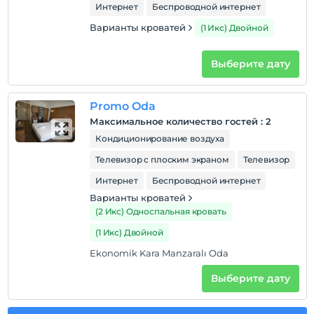
Курение
Интернет
Беспроводной интернет
Номера для некурящих
Варианты кроватей
(1 Икс) Двойной
Часы заезда
Выберите дату
Дети
С детей младше 2 плата не взимается.
Плата за 1 ребенка (детей) в возрасте до 6 на номер
Promo Oda
не взимается.
Максимальное количество гостей
:
2
Кондиционирование воздуха
Телевизор с плоским экраном
Телевизор
Интернет
Беспроводной интернет
Варианты кроватей
(2 Икс) Односпальная кровать
(1 Икс) Двойной
Ekonomik Kara Manzaralı Oda
Выберите дату