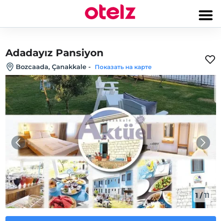
Adadayız Pansiyon
Bozcaada, Çanakkale
-
Показать на карте
1
/
11