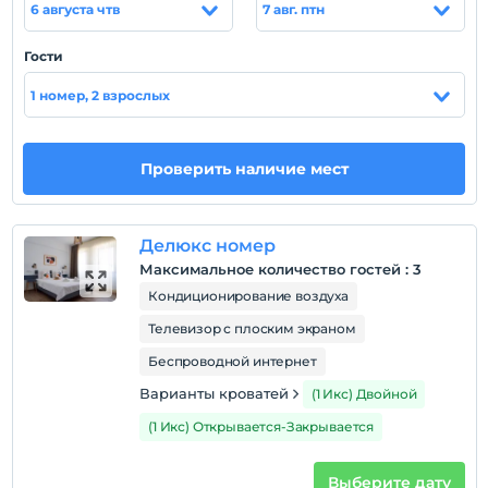
6 августа чтв
7 авг. птн
Пляж Аязма находится в 2 км, а пляж Аквариум — в
1,5 км. находится на расстоянии; 800 м до центра,
Гости
известных кафе и ресторанов района. находится в
шаговой доступности.
1 номер, 2 взрослых
Проверить наличие мест
Показать на
карте
Делюкс номер
Политики объекта
Максимальное количество гостей
:
3
Зарегистрироваться
Кондиционирование воздуха
Через 14:00
Телевизор с плоским экраном
Время выезда
Беспроводной интернет
До 11:00
Варианты кроватей
(1 Икс) Двойной
Домашние животные
(1 Икс) Открывается-Закрывается
Домашние животные не допускаются
Курение
Выберите дату