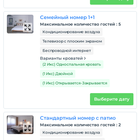
Номера для некурящих
Дети
Семейный номер 1+1
С детей младше 2 плата не взимается.
Плата за 1 ребенка (детей) в возрасте до 6 на номер
Максимальное количество гостей
:
5
не взимается.
Кондиционирование воздуха
Телевизор с плоским экраном
Беспроводной интернет
Варианты кроватей
(2 Икс) Односпальная кровать
(1 Икс) Двойной
(1 Икс) Открывается-Закрывается
Выберите дату
Стандартный номер с патио
Максимальное количество гостей
:
2
Кондиционирование воздуха