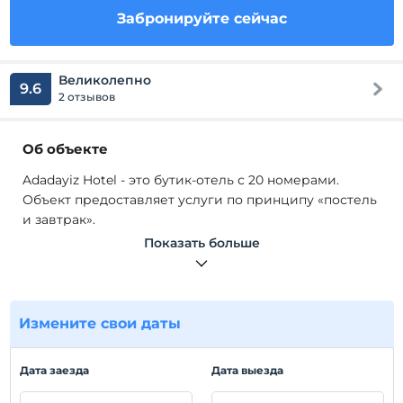
Забронируйте сейчас
Великолепно
9.6
2 отзывов
Об объекте
Adadayiz Hotel - это бутик-отель с 20 номерами.
Объект предоставляет услуги по принципу «постель
и завтрак».
В наших номерах есть такие удобства, как
Показать больше
центральное отопление и охлаждение, мини-бар (за
дополнительную плату), ЖК-телевизор, спутниковое
вещание, Wi-Fi, ванная комната, душ, фен, набор
полотенец и туалетно-косметические
Измените свои даты
принадлежности.
500 < span> У него есть сад площадью м².
Дата заезда
Дата выезда
Расположение