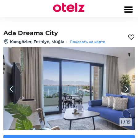
Ada Dreams City
Karagözler, Fethiye, Muğla
-
Показать на карте
1
/
19