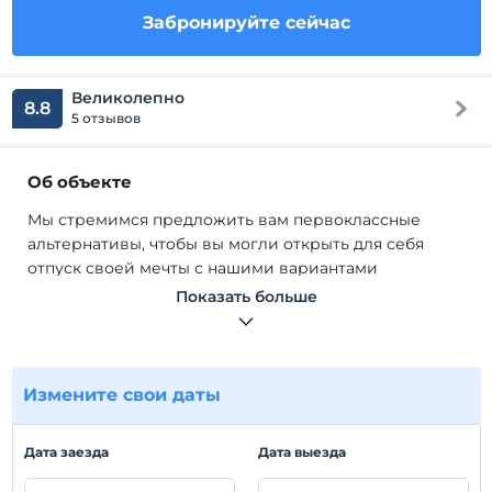
Забронируйте сейчас
Великолепно
8.8
5 отзывов
Об объекте
Мы стремимся предложить вам первоклассные
альтернативы, чтобы вы могли открыть для себя
отпуск своей мечты с нашими вариантами
размещения Ada Dreams, где мы мечтаем создать
Показать больше
комфортные пространства для нужд наших
клиентов.
Мы будем рады принять вас, наши уважаемые гости,
в 4 номерах люкс площадью 40 м2 для 2 человек и 1
Измените свои даты
люксе для 4 человек площадью 80 м2, все с видом на
море. Гостиная и кухня наших номеров имеют
Дата заезда
Дата выезда
великолепный вид на залив Фетхие, где вы можете
приятно провести время, расслабляясь.