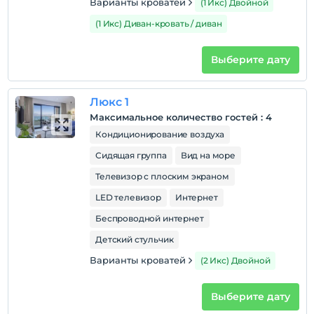
Варианты кроватей
(1 Икс) Двойной
Домашние животные
(1 Икс) Диван-кровать / диван
Домашние животные не допускаются
Курение
Выберите дату
Номера для некурящих
Дети
С детей младше 0 плата не взимается.
Люкс 1
Плата за 1 ребенка (детей) в возрасте до 12 на номер
Максимальное количество гостей
:
4
не взимается.
Кондиционирование воздуха
Сидящая группа
Вид на море
Телевизор с плоским экраном
LED телевизор
Интернет
Беспроводной интернет
Детский стульчик
Варианты кроватей
(2 Икс) Двойной
Выберите дату