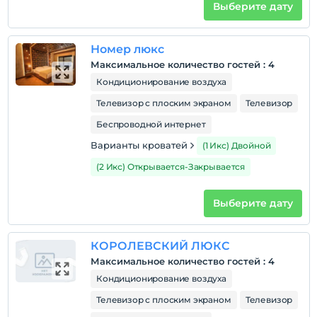
Выберите дату
Время выезда
До 12:00
Номер люкс
Домашние животные
Максимальное количество гостей
:
4
Домашние животные не допускаются
Кондиционирование воздуха
Курение
Телевизор с плоским экраном
Телевизор
Номера для некурящих
Беспроводной интернет
Дети
Варианты кроватей
(1 Икс) Двойной
С детей младше 0 плата не взимается.
Плата за 1 ребенка (детей) в возрасте до 6 на номер
(2 Икс) Открывается-Закрывается
не взимается.
Выберите дату
КОРОЛЕВСКИЙ ЛЮКС
Максимальное количество гостей
:
4
Кондиционирование воздуха
Телевизор с плоским экраном
Телевизор