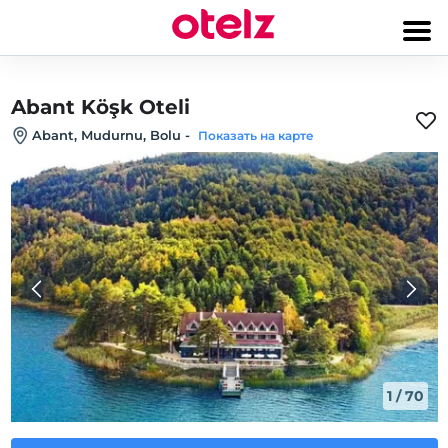
Abant Köşk Oteli
Abant, Mudurnu, Bolu
-
Показать на карте
1
/
70