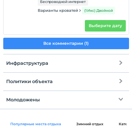
Беспроводной интернет
Варианты кроватей
(1 Икс) Двойной
Выберите дату
Все комментарии (1)
Инфраструктура
Политики объекта
Интернет
Зарегистрироваться
Бесплатно Wi-fi
Через 14:00
Молодожены
Только общие зоны
Время выезда
До 12:00
Торт / десерт в номер
Домашние животные
Популярные места отдыха
Зимний отдых
Катег
Домашние животные не допускаются