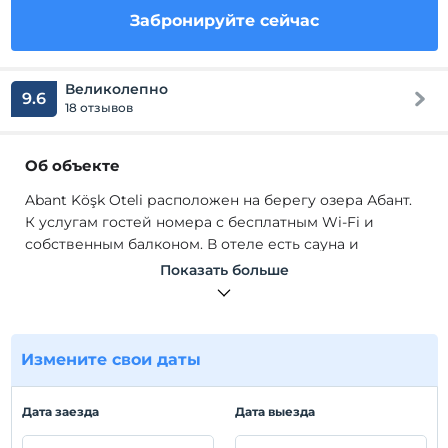
Забронируйте сейчас
Великолепно
9.6
18 отзывов
Об объекте
Abant Köşk Oteli расположен на берегу озера Абант.
К услугам гостей номера с бесплатным Wi-Fi и
собственным балконом. В отеле есть сауна и
круглосуточная стойка регистрации. Номера Abant
Показать больше
Köşk Oteli оформлены в теплых тонах и имеют
ковровое покрытие. Во всех номерах есть
спутниковое телевидение, мини-бар и панорамный
вид на озеро.
Измените свои даты
Abant Köşk Oteli расположен на берегу озера Абант.
К услугам гостей номера с бесплатным Wi-Fi и
Дата заезда
Дата выезда
собственным балконом. В отеле есть сауна и
круглосуточная стойка регистрации. Номера Abant