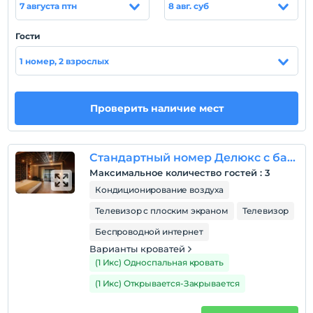
7 августа птн
8 авг. суб
Köşk Oteli оформлены в теплых тонах и имеют
ковровое покрытие. Во всех номерах есть
Гости
спутниковое телевидение, мини-бар и панорамный
вид на озеро.
1 номер, 2 взрослых
Расположение
Abant Köşk Oteli находится в 35 км от Болу и в 60 км
Проверить наличие мест
от Дюздже.
Пляж
Стандартный номер Делюкс с балконом
Он расположен на берегу озера Абант.
Максимальное количество гостей
:
3
Кондиционирование воздуха
Телевизор с плоским экраном
Телевизор
Показать на
Беспроводной интернет
карте
Варианты кроватей
(1 Икс) Односпальная кровать
Политики объекта
(1 Икс) Открывается-Закрывается
Зарегистрироваться
Через 14:00