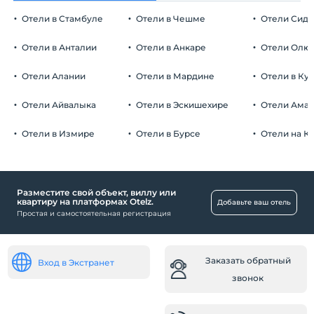
Утренний завтрак в номер
Курение
Отели в Стамбуле
Отели в Чешме
Отели Сид
Номера для некурящих
Корзина с фруктами в номер
Автостоянка
Дети
Отели в Анталии
Отели в Анкаре
Отели Олю
С детей младше 0 плата не взимается.
Бесплатно Частная парковка
Плата за 1 ребенка (детей) в возрасте до 6 на номер не
Отели Алании
Отели в Мардине
Отели в Ку
Парковка (на территории)
взимается.
Отели Айвалыка
Отели в Эскишехире
Отели Ама
Нажмите, чтобы увидеть специальные
примечания.
Отели в Измире
Отели в Бурсе
Отели на К
Деятельность
верховая езда
Разместите свой объект, виллу или
квартиру на платформах Otelz.
Ребенок
Добавьте ваш отель
Простая и самостоятельная регистрация
Детская кроватка
Рабочее место
Заказать обратный
Вход в Экстранет
Факс / ксерокопия
звонок
Здоровье