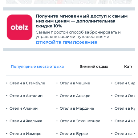
Получите мгновенный доступ к самым
низким ценам — дополнительная
скидка 10%
Самый простой способ забронировать и
управлять вашими путешествиями
ОТКРОЙТЕ ПРИЛОЖЕНИЕ
Популярные места отдыха
Зимний отдых
Катег
Отели в Стамбуле
Отели в Чешме
Отели Сид
Отели в Анталии
Отели в Анкаре
Отели Олю
Отели Алании
Отели в Мардине
Отели в Ку
Отели Айвалыка
Отели в Эскишехире
Отели Ама
Отели в Измире
Отели в Бурсе
Отели на К