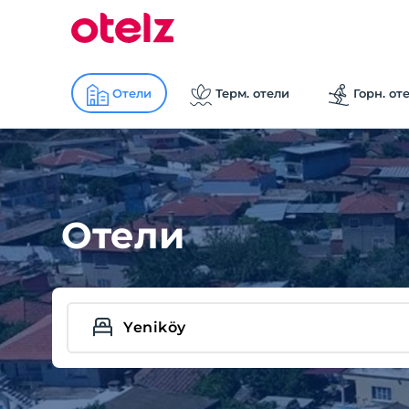
Отели
Терм. отели
Горн. от
Отели