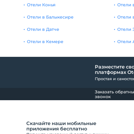
Отели Конья
Отели 
Отели в Балыкесире
Отели 
Отели в Датче
Отели 
Отели в Кемере
Отели 
Разместите сво
платформах Ote
Простая и самосто
Заказать обратн
звонок
Скачайте наши мобильные
приложения бесплатно