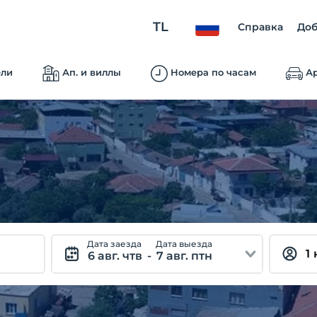
TL
Справка
Доб
ели
Ап. и виллы
Номера по часам
Ар
Дата заезда
Дата выезда
6 авг. чтв
-
7 авг. птн