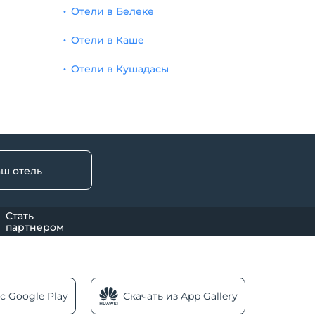
Отели в Белеке
Отели в Каше
Отели в Кушадасы
аш отель
Стать
партнером
с Google Play
Скачать из App Gallery