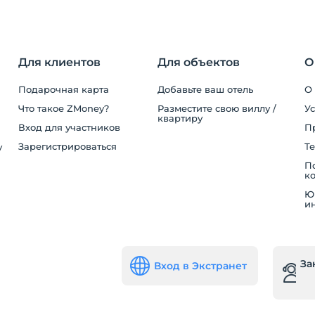
Для клиентов
Для объектов
О
Подарочная карта
Добавьте ваш отель
О
Что такое ZMoney?
Разместите свою виллу /
У
квартиру
Вход для участников
П
Зарегистрироваться
Те
у
П
к
Ю
и
За
Вход в Экстранет