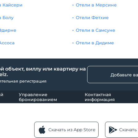
в Кайсери
Отели в Мерсине
в Болу
Отели Фетхие
Эдирне
Отели в Самсуне
Ассоса
Отели в Дидиме
й объект, виллу или квартиру на
lz.
Добавьте в
ятельная регистрация
ый
Управление
Контактная
бронированием
информация
Скачать из App Store
Скачать 