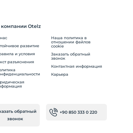
 компании Otelz
 нас
Наша политика в
отношении файлов
стойчивое развитие
cookie
равила и условия
Заказать обратный
звонок
кст разъяснения
Контактная информация
олитика
онфиденциальности
Карьера
ридическая
нформация
казать обратный
+90 850 333 0 220
звонок