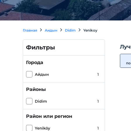
Главная
Аидын
Didim
Yenikoy
Луч
Фильтры
Города
по
Айдын
1
Районы
Didim
1
Район или регион
Yeniköy
1