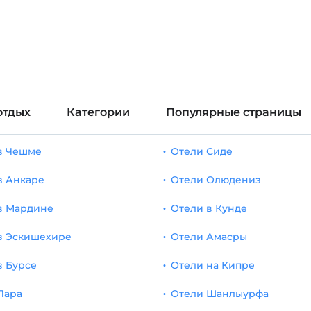
отдых
Категории
Популярные страницы
в Чешме
Отели Сиде
в Анкаре
Отели Олюдениз
в Мардине
Отели в Кунде
в Эскишехире
Отели Амасры
в Бурсе
Отели на Кипре
Лара
Отели Шанлыурфа