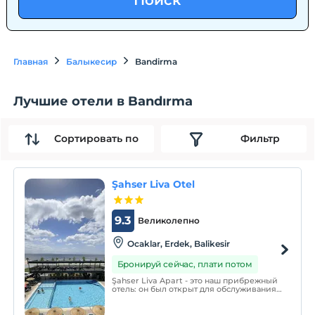
Поиск
Главная
Балыкесир
Bandirma
Лучшие отели в Bandırma
Сортировать по
Фильтр
Şahser Liva Otel
9.3
Великолепно
Ocaklar, Erdek, Balikesir
Бронируй сейчас, плати потом
Şahser Liva Apart - это наш прибрежный
отель: он был открыт для обслуживания
вас, наши уважаемые гости, с нашими
номерами с видом на море на 3,4,5 (1 + 1)
человек. Находится 0 от моря,