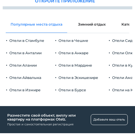
ОТКРОЙТЕ ПРИЛОЖЕНИЕ
Популярные места отдыха
Зимний отдых
Катег
Отели в Стамбуле
Отели в Чешме
Отели Сид
Отели в Анталии
Отели в Анкаре
Отели Олю
Отели Алании
Отели в Мардине
Отели в Ку
Отели Айвалыка
Отели в Эскишехире
Отели Ама
Отели в Измире
Отели в Бурсе
Отели на К
Разместите свой объект, виллу или
квартиру на платформах Otelz.
Добавьте ваш отель
Простая и самостоятельная регистрация