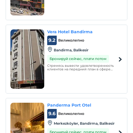
Vera Hotel Bandirma
9.2
Великолепно
Bandirma, Balikesir
Бронируй сейчас, плати потом
Стремясь вывести удовлетворенность
клиентов на передний план в сфере
услуг с момента своего основания, Vera
Hotel обучает свою инфраструктуру и
персонал в этом направлении.
Panderma Port Otel
9.6
Великолепно
Merkezköyler, Bandirma, Balikesir
Бронируй сейчас, плати потом