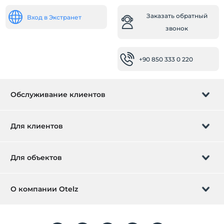
Заказать обратный
Вход в Экстранет
звонок
+90 850 333 0 220
Обслуживание клиентов
Управление бронированием
Для клиентов
Заказать обратный звонок
Подарочная карта
Для объектов
Стать партнером
Что такое ZMoney?
Добавьте ваш отель
О компании Otelz
Контактная информация
Вход для участников
Разместите свою виллу / квартиру
О нас