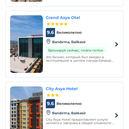
Grand Asya Otel
9.6
Великолепно
Bandırma, Balikesir
Бронируй сейчас, плати потом
Это бизнес, который был введен в
эксплуатацию в центре города Бандырма
в 2014 году с целью обслуживания своих
гостей с уникальным качеством 5 звезд.
City Asya Hotel
9.6
Великолепно
Bandırma, Balıkesir
City Asya Hotel предоставляет услуги
ночлега и завтрака в общей сложности 35
номеров.