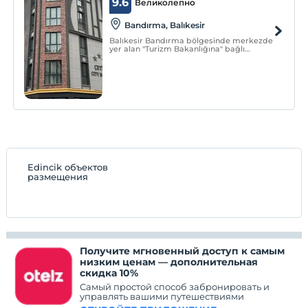
9.6
Великолепно
Bandırma, Balıkesir
Balıkesir Bandırma bölgesinde merkezde
yer alan ''Turizm Bakanlığına'' bağlı
otelimiz 3 yıldızlı olup misafirlerimizin
kalite ve güvenle konaklamaları adına
hizmet vermektedir.
Edincik объектов
размещения
Получите мгновенный доступ к самым
низким ценам — дополнительная
скидка 10%
Самый простой способ забронировать и
управлять вашими путешествиями