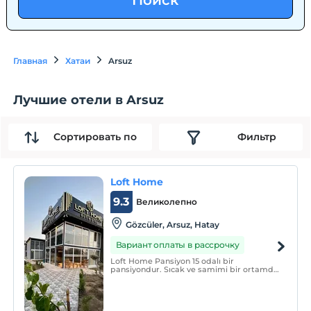
Поиск
Главная
Хатаи
Arsuz
Лучшие отели в Arsuz
Сортировать по
Фильтр
Loft Home
9.3
Великолепно
Gözcüler, Arsuz, Hatay
Вариант оплаты в рассрочку
Loft Home Pansiyon 15 odalı bir
pansiyondur. Sıcak ve samimi bir ortamda
huzur dolu bir tatil hizmeti sunmaktadır.