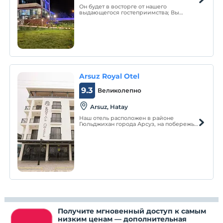
Он будет в восторге от нашего
выдающегося гостеприимства; Вы
забудете о пробках, плохой погоде,
рабочем стрессе, различных жизненных
трудностях. Вы встретитесь снова с
радостью, счастьем и вкусом жизни. Вы
будете наслаждаться щебетанием птиц и
природой.
Arsuz Royal Otel
9.3
Великолепно
Arsuz, Hatay
Наш отель расположен в районе
Гюльджихан города Арсуз, на побережье
Средиземного моря. В нашем отеле,
открытом в 2021 году, 23 номера. Наши
номера были подготовлены с учетом
комфорта и удобства наших гостей.
Получите мгновенный доступ к самым
низким ценам — дополнительная