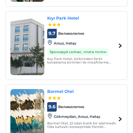
Kıyı Park Hotel
9.7
Великолепно
Arsuz, Hatay
Бронируй сейчас, плати потом
Kıyı Park Hotel, birbirinden farklı
konaklama birimleri ile misafirlerine
hizmet vermektedir.
Bormel Otel
9.6
Великолепно
Gökmeydan, Arsuz, Hatay
Bormel Otel, 22 odalı butik bir işletmedir.
Oda kahvaltı konseptinde hizmet
vermektedir.