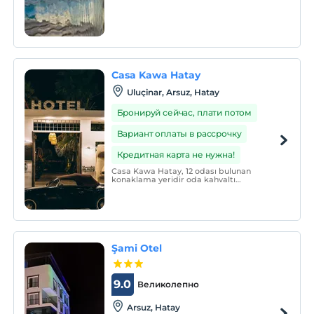
Casa Kawa Hatay
Uluçinar, Arsuz, Hatay
Бронируй сейчас, плати потом
Вариант оплаты в рассрочку
Кредитная карта не нужна!
Casa Kawa Hatay, 12 odası bulunan
konaklama yeridir oda kahvaltı
konseptinde hizmet vermektedir.
Şami Otel
9.0
Великолепно
Arsuz, Hatay