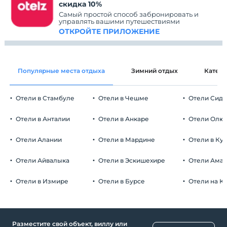
скидка 10%
Самый простой способ забронировать и
управлять вашими путешествиями
ОТКРОЙТЕ ПРИЛОЖЕНИЕ
Популярные места отдыха
Зимний отдых
Катег
Отели в Стамбуле
Отели в Чешме
Отели Сид
Отели в Анталии
Отели в Анкаре
Отели Олю
Отели Алании
Отели в Мардине
Отели в Ку
Отели Айвалыка
Отели в Эскишехире
Отели Ама
Отели в Измире
Отели в Бурсе
Отели на К
Разместите свой объект, виллу или