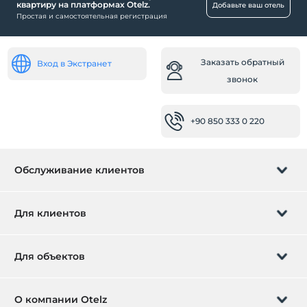
квартиру на платформах Otelz.
Добавьте ваш отель
Простая и самостоятельная регистрация
Заказать обратный
Вход в Экстранет
звонок
+90 850 333 0 220
Обслуживание клиентов
Управление бронированием
Для клиентов
Заказать обратный звонок
Подарочная карта
Для объектов
Стать партнером
Что такое ZMoney?
Добавьте ваш отель
О компании Otelz