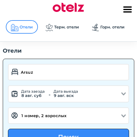
Отели
Терм. отели
Горн. отели
Отели
Дата заезда
Дата выезда
-
8 авг. суб
9 авг. вск