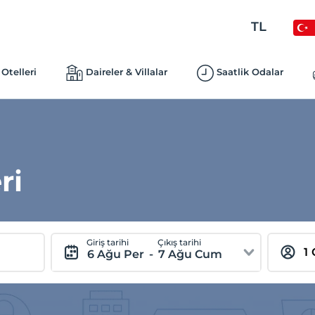
TL
Otelleri
Daireler & Villalar
Saatlik Odalar
ri
Giriş tarihi
Çıkış tarihi
6 Ağu Per
-
7 Ağu Cum