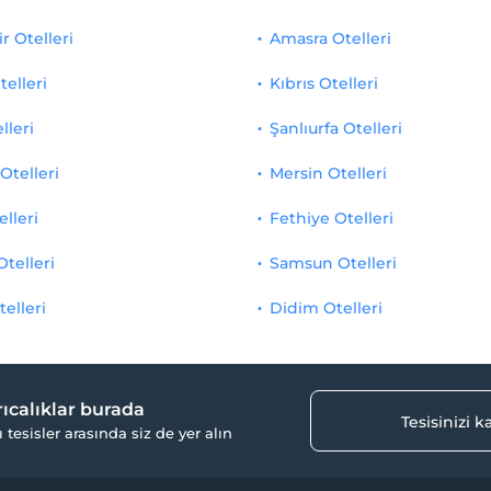
r Otelleri
Amasra Otelleri
telleri
Kıbrıs Otelleri
lleri
Şanlıurfa Otelleri
Otelleri
Mersin Otelleri
elleri
Fethiye Otelleri
Otelleri
Samsun Otelleri
telleri
Didim Otelleri
yrıcalıklar burada
Tesisinizi 
ı tesisler arasında siz de yer alın