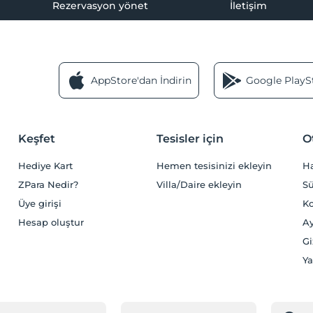
Rezervasyon yönet
İletişim
AppStore'dan İndirin
Google PlaySt
Keşfet
Tesisler için
O
Hediye Kart
Hemen tesisinizi ekleyin
H
ZPara Nedir?
Villa/Daire ekleyin
Sü
Üye girişi
Ko
Hesap oluştur
Ay
Gi
Ya