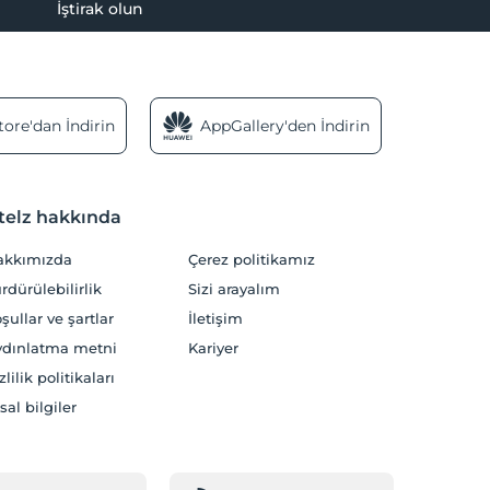
İştirak olun
ore'dan İndirin
AppGallery'den İndirin
telz hakkında
akkımızda
Çerez politikamız
rdürülebilirlik
Sizi arayalım
şullar ve şartlar
İletişim
dınlatma metni
Kariyer
zlilik politikaları
sal bilgiler