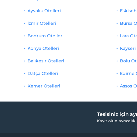
Ayvalık Otelleri
Eskişehi
İzmir Otelleri
Bursa O
Bodrum Otelleri
Lara Ote
Konya Otelleri
Kayseri 
Balıkesir Otelleri
Bolu Ot
Datça Otelleri
Edirne 
Kemer Otelleri
Assos O
Tesisiniz için a
Kayıt olun ayrıcalıkl