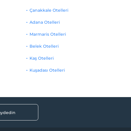
Çanakkale Otelleri
Adana Otelleri
Marmaris Otelleri
Belek Otelleri
Kaş Otelleri
Kuşadası Otelleri
kaydedin