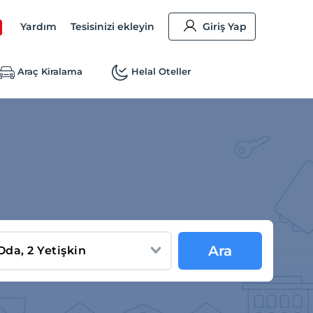
Yardım
Tesisinizi ekleyin
Giriş Yap
Araç Kiralama
Helal Oteller
Ara