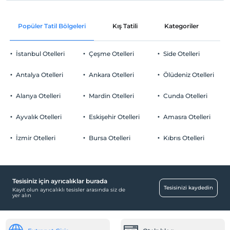
Popüler Tatil Bölgeleri
Kış Tatili
Kategoriler
P
İstanbul Otelleri
Çeşme Otelleri
Side Otelleri
Antalya Otelleri
Ankara Otelleri
Ölüdeniz Otelleri
Alanya Otelleri
Mardin Otelleri
Cunda Otelleri
Ayvalık Otelleri
Eskişehir Otelleri
Amasra Otelleri
İzmir Otelleri
Bursa Otelleri
Kıbrıs Otelleri
Tesisiniz için ayrıcalıklar burada
Tesisinizi kaydedin
Kayıt olun ayrıcalıklı tesisler arasında siz de
yer alın