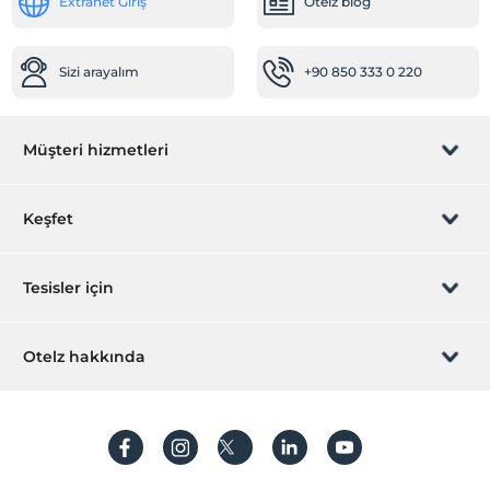
Extranet Giriş
Otelz blog
Sizi arayalım
+90 850 333 0 220
Müşteri hizmetleri
Rezervasyon yönet
Keşfet
Sizi arayalım
Hediye Kart
Tesisler için
İştirak olun
ZPara Nedir?
Hemen tesisinizi ekleyin
Otelz hakkında
İletişim
Üye girişi
Villa/Daire ekleyin
Hakkımızda
Sıkça sorulan sorular
Hesap oluştur
Sürdürülebilirlik