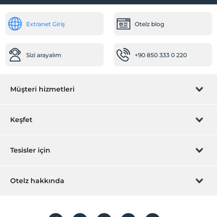
Extranet Giriş
Otelz blog
Sizi arayalım
+90 850 333 0 220
Müşteri hizmetleri
Rezervasyon yönet
Keşfet
Sizi arayalım
Hediye Kart
Tesisler için
İştirak olun
ZPara Nedir?
Hemen tesisinizi ekleyin
Otelz hakkında
İletişim
Üye girişi
Villa/Daire ekleyin
Hakkımızda