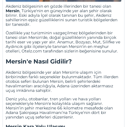
Akdeniz bölgesinin en gözde illerinden bir tanesi olan
Mersin
, Türkiye'nin en güneyinde yer alan şehir olarak
bilinir. Eski adıyla
İçel
olarak tanınan bu şehir,
Akdeniz
sahillerinin eşsiz güzelliklerini sunan turistik bölgelerden
bir tanesidir.
Özellikle yaz turizminin vazgeçilmez bölgelerinden bir
tanesi olan Mersin'de, doğal güzelliklerin yanında birçok
tarihi eser ve yapı yer alır. Anamur, Bozyazı, Mut, Silifke ve
Aydıncık gibi ilçeleriyle tanınan Mersin'in en meşhur
otelleri,
Otelz.com
tarafından sizlerin beğenisine sunulur.
Mersin'e Nasıl Gidilir?
Akdeniz bölgesinde yer alan Mersin'e ulaşım için
birbirinden farklı seçenekler bulunmaktadır. Tüm illerden
otobüs seferi bulunan Mersin, belirli şehirlerdeki
havalimanları aracılığıyla,
Adana
üzerinden aktarmasız
uçuş imkânına sahiptir.
Deniz yolu, otobanlar, tren yolları ve hava yolları
seçenekleriyle Mersin'e kolaylıkla ulaşım sağlanır.
Mersin’in şehir merkezine 66 kilometre mesafede olan
Adana Şakirpaşa Havalimanı
’na Türkiye’nin dört bir
yanından uçuş seferleri düzenlenir.
Mersin Kara Yolu Ulaşımı