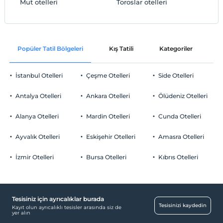
Mut otelleri
Toroslar otelleri
Popüler Tatil Bölgeleri
Kış Tatili
Kategoriler
P
İstanbul Otelleri
Çeşme Otelleri
Side Otelleri
Antalya Otelleri
Ankara Otelleri
Ölüdeniz Otelleri
Alanya Otelleri
Mardin Otelleri
Cunda Otelleri
Ayvalık Otelleri
Eskişehir Otelleri
Amasra Otelleri
İzmir Otelleri
Bursa Otelleri
Kıbrıs Otelleri
Tesisiniz için ayrıcalıklar burada
Tesisinizi kaydedin
Kayıt olun ayrıcalıklı tesisler arasında siz de
yer alın