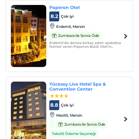
Paperon Otel
8.2
Çok iyi
Erdemli, Mersin
Zumbara ile Sonra Öde
Erdemli’de denize birkaç adım uzaklıkta
hizmet veren Paperon Butik Otel’in
misafirleri göz alabildiğine uzanan halk
plajını kullanıyorlar. Samimi bir
atmosferde tatil olanağı sunan tesis,
sabahları kahvaltı servis ediyor.
Yücesoy Liva Hotel Spa &
Convention Center
8.8
Çok iyi
Mezitli, Mersin
Zumbara ile Sonra Öde
Taksitli Ödeme Seçeneği