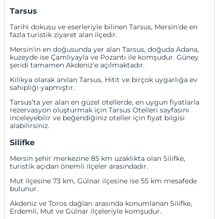
Tarsus
Tarihi dokusu ve eserleriyle bilinen Tarsus, Mersin'de en
fazla turistik ziyaret alan ilçedir.
Mersin'in en doğusunda yer alan Tarsus, doğuda Adana,
kuzeyde ise Çamlıyayla ve Pozantı ile komşudur. Güney
şeridi tamamen Akdeniz’e açılmaktadır.
Kilikya olarak anılan Tarsus, Hitit ve birçok uygarlığa ev
sahipliği yapmıştır.
Tarsus’ta yer alan en güzel otellerde, en uygun fiyatlarla
rezervasyon oluşturmak için
Tarsus Otelleri
sayfasını
inceleyebilir ve beğendiğiniz oteller için fiyat bilgisi
alabilirsiniz.
Silifke
Mersin şehir merkezine 85 km uzaklıkta olan Silifke,
turistik açıdan önemli ilçeler arasındadır.
Mut ilçesine 73 km, Gülnar ilçesine ise 55 km mesafede
bulunur.
Akdeniz ve Toros dağları arasında konumlanan Silifke,
Erdemli, Mut ve Gülnar ilçeleriyle komşudur.