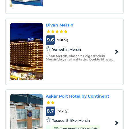
Divan Mersin
9.6
Müthiş
Yenişehir, Mersin
Divan Mersin, Akdeniz Bölgesi'ndeki
Mersin'de yer almaktadır. Otelde fitness
merkezi, Türk hamamı ve yemeklerin
tadını çıkarabileceğiniz bir restoran vardır.
Odalarda düz ekran TV bulunmaktadır.
Askar Port Hotel by Continent
8.7
Çok iyi
Taşucu, Silifke, Mersin
Zumbara ile Sonra Öde