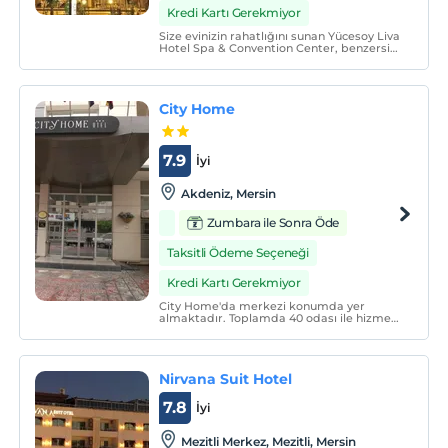
Kredi Kartı Gerekmiyor
Size evinizin rahatlığını sunan Yücesoy Liva
Hotel Spa & Convention Center, benzersiz
kalite anlayışı, merkezi konumu ve ulaşım
rahatlığı ile size özel bir tatil ve konaklama
deneyimi yaşatacak.
City Home
7.9
İyi
Akdeniz, Mersin
Zumbara ile Sonra Öde
Taksitli Ödeme Seçeneği
Kredi Kartı Gerekmiyor
City Home'da merkezi konumda yer
almaktadır. Toplamda 40 odası ile hizmet
veren tesisimiz, tarihi ve turistik konumu
itibari ve oda kahvaltı seklinde siz değerli
misafirlerimize konfor ve eğlence açısında
keyifli konaklama sağlamaktadır.
Nirvana Suit Hotel
7.8
İyi
Mezitli Merkez, Mezitli, Mersin