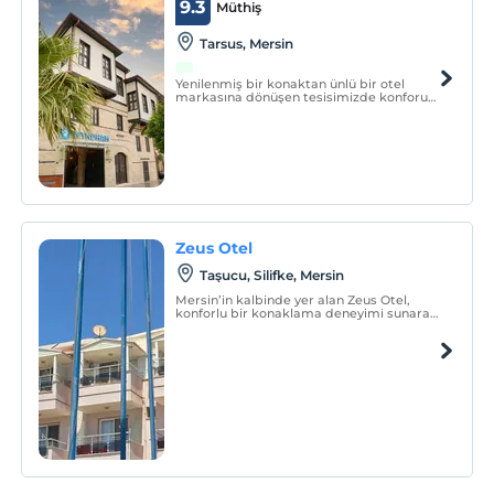
9.3
Müthiş
Tarsus, Mersin
Yenilenmiş bir konaktan ünlü bir otel
markasına dönüşen tesisimizde konforun
tadını çıkarırken bu tarihi Türk şehrinin
kalbinde vakit geçirin.
Zeus Otel
Taşucu, Silifke, Mersin
Mersin’in kalbinde yer alan Zeus Otel,
konforlu bir konaklama deneyimi sunarak
misafirlerini ağırlamaktan mutluluk duyar.
Modern tasarımı ve şık iç mekanlarıyla
dikkat çeken otelimiz, hem dinlenmek
hem de eğlenmek isteyenler için
mükemmel bir seçenektir.