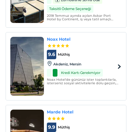
Taksitli Ödeme Seçeneği
2018 Temmuz ayında açılan Askar Port
Hotel by Continent, iş veya tatil amaçlı
seyahatlerde bulunanlar için mükemmel
merkezi konumuyla arzuladığınız tüm
rahatlığı sunmaktadır.
Noax Hotel
9.6
Müthiş
Akdeniz, Mersin
Kredi Kartı Gerekmiyor
Noax Hotel'de gününüz ister toplantılarla,
isterseniz sosyal aktivitelerle dolu geçsin,
odalarımız hem çalışmak, hem de
dinlenmek için ideal ortamı sağlıyor.
Marde Hotel
9.9
Müthiş