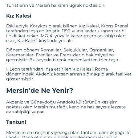
Turistlerin ve Mersin halkının uğrak noktasıdır.
Kız Kalesi
Eski adıyla Korykos olarak bilinen Kız Kalesi, Kıbrıs Prensi
tarafından inşa edilmiştir. 1199 yılına kadar uzanan tarihi
ile dikkat çeker. MÖ 4. yüzyıla kadar geçmişe sahip olan
eser, Kız Kalesi köyünde yer alır.
Dönem dönem Romalılar, Selçuklular, Osmanlılar,
Karamanlılar, Ereniler ve Fransızların hakimiyetine
geçmiştir. Bu sayede birçok medeniyetten izler taşır.
I. Leon tarafından inşa ettirilen Kız Kalesi, Roma
dönemindeki Akdeniz korsanlarının sığınağı olarak faaliyet
göstermiştir.
Mersin'de Ne Yenir?
Akdeniz ve Güneydoğu Anadolu kültürünün kesişim
noktası olan Mersin mutfağı, kendine has sayısız lezzete
ev sahipliği yapar.
Tantuni
Mersin'in en meşhur yiyeceği olan tantuni, pamuk yağı ile
yapılır. Dana etinin minik şekilde doğranması ve saç