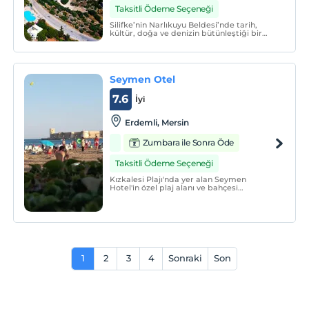
Taksitli Ödeme Seçeneği
Silifke’nin Narlıkuyu Beldesi’nde tarih,
kültür, doğa ve denizin bütünleştiği bir
noktada bulunmaktadır. Akdeniz üzerinde
kurulmuş olan Hotel Calamie, tüm odaları
deniz manzaralıdır ve otel köşesinde spa
küveti bulunan bir açık yüzme havuzuna
sahiptir.
Seymen Otel
7.6
İyi
Erdemli, Mersin
Zumbara ile Sonra Öde
Taksitli Ödeme Seçeneği
Kızkalesi Plajı'nda yer alan Seymen
Hotel'in özel plaj alanı ve bahçesi
mevcuttur. Konaklama birimlerinin
tamamında klima ve düz ekran uydu TV
bulunmaktadır. Ücretsiz Wi-Fi ve ücretsiz
özel otopark da bulunmaktadır.
1
2
3
4
Sonraki
Son