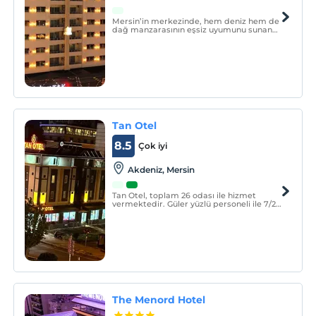
Mersin’in merkezinde, hem deniz hem de
dağ manzarasının eşsiz uyumunu sunan
Nirvana Suit Hotel, yaklaşık 10 yıldır
konuklarına konforlu ve huzurlu bir
konaklama deneyimi yaşatıyor.
Tan Otel
8.5
Çok iyi
Akdeniz, Mersin
Tan Otel, toplam 26 odası ile hizmet
vermektedir. Güler yüzlü personeli ile 7/24
hizmetinize Mersin Akdeniz'de konforlu bir
tatil siz değerli misafirlerimizi bekliyoruz.
The Menord Hotel