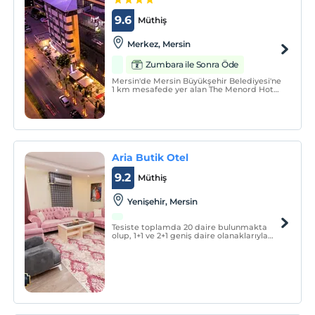
9.6
Müthiş
Merkez, Mersin
Zumbara ile Sonra Öde
Mersin'de Mersin Büyükşehir Belediyesi'ne
1 km mesafede yer alan The Menord Hotel,
Wi-fi erişimi ve özel otoparktan ücretsiz
yararlanma imkanı sunmaktadır.
Aria Butik Otel
9.2
Müthiş
Yenişehir, Mersin
Tesiste toplamda 20 daire bulunmakta
olup, 1+1 ve 2+1 geniş daire olanaklarıyla
misafirlerimizin rahatça konaklaması için
her türlü mutfak gereçleri, çamaşır
makinesi, ütü, ve diğer gereçler
bulunmaktadır.