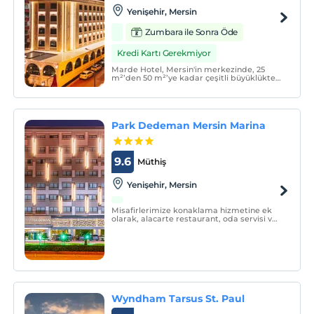
Yenişehir, Mersin
Zumbara ile Sonra Öde
Kredi Kartı Gerekmiyor
Marde Hotel, Mersin'in merkezinde, 25
m²’den 50 m²’ye kadar çeşitli büyüklükte
43 adet yüksek kaliteli döşenmiş odası,
500 kişi kapasiteli her türlü
organizasyonların yapılabileceği şık dizayn
edilmiş çok amaçlı salonu, fitness merkezi
hamam ve spa, eşsi
Park Dedeman Mersin Marina
9.6
Müthiş
Yenişehir, Mersin
Misafirlerimize konaklama hizmetine ek
olarak, alacarte restaurant, oda servisi ve
laundry (çamaşırhane, yıkama + kuru
Temizleme) hizmeti ile ücretsiz otopark ve
vale hizmeti sunulmaktadır.
Wyndham Tarsus St. Paul