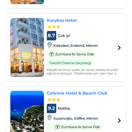
Korykos Hotel
8.7
Çok iyi
Kizkalesi, Erdemli, Mersin
Zumbara ile Sonra Öde
Taksitli Ödeme Seçeneği
Misafirlerimizi sade ve rahat odalarımızda
ağırlamaktayız. Otelimizde yer alan bar ve
restoranda lezzetli yemekler ve serinletici
içecekler servis edilmekte, ayrıca 24 saat
resepsiyon ve kablosuz internet (wi-fi)
hizmeti bulunmaktadır.
Calamie Hotel & Beach Club
9.2
Müthiş
Susanoğlu, Silifke, Mersin
Zumbara ile Sonra Öde