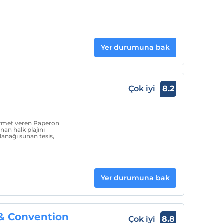
Yer durumuna bak
Çok iyi
8.2
hizmet veren Paperon
anan halk plajını
lanağı sunan tesis,
Yer durumuna bak
 & Convention
Çok iyi
8.8