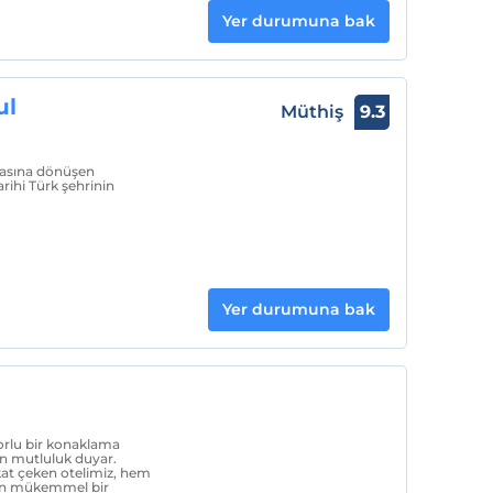
Yer durumuna bak
ul
Müthiş
9.3
kasına dönüşen
rihi Türk şehrinin
Yer durumuna bak
forlu bir konaklama
an mutluluk duyar.
kat çeken otelimiz, hem
çin mükemmel bir