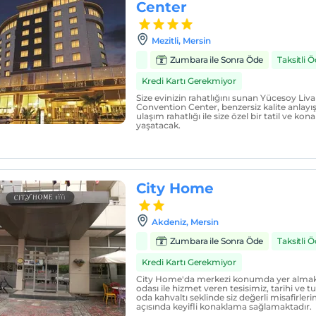
Center
Mezitli, Mersin
Zumbara ile Sonra Öde
Taksitli
Kredi Kartı Gerekmiyor
Size evinizin rahatlığını sunan Yücesoy Liv
Convention Center, benzersiz kalite anlay
ulaşım rahatlığı ile size özel bir tatil ve k
yaşatacak.
City Home
Akdeniz, Mersin
Zumbara ile Sonra Öde
Taksitli
Kredi Kartı Gerekmiyor
City Home'da merkezi konumda yer almak
odası ile hizmet veren tesisimiz, tarihi ve t
oda kahvaltı seklinde siz değerli misafirler
açısında keyifli konaklama sağlamaktadır.