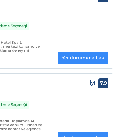
 Ödeme Seçeneği
a Hotel Spa &
ışı, merkezi konumu ve
onaklama deneyimi
Yer durumuna bak
İyi
7.9
 Ödeme Seçeneği
tadır. Toplamda 40
uristik konumu itibari ve
imize konfor ve eğlence