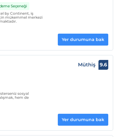
 Ödeme Seçeneği
l by Continent, iş
r için mükemmel merkezi
maktadır.
Yer durumuna bak
Müthiş
9.6
isterseniz sosyal
çalışmak, hem de
Yer durumuna bak