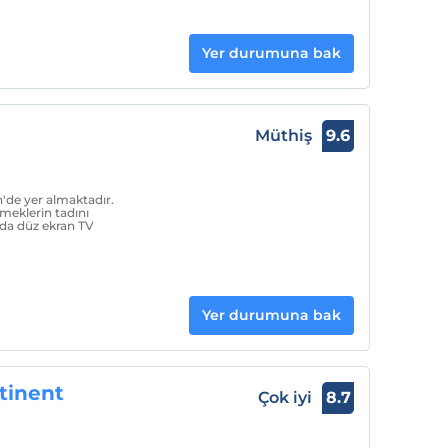
Yer durumuna bak
Müthiş
9.6
'de yer almaktadır.
meklerin tadını
arda düz ekran TV
Yer durumuna bak
tinent
Çok iyi
8.7