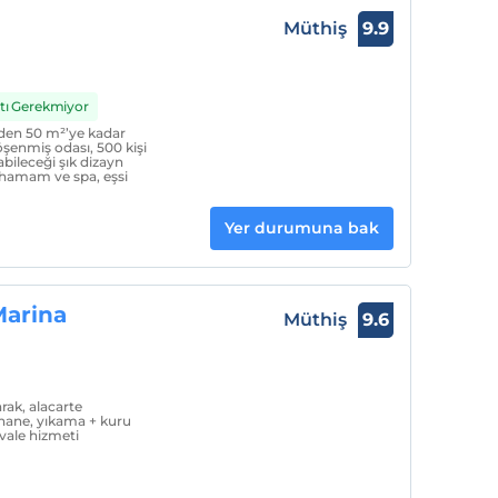
Müthiş
9.9
rtı Gerekmiyor
’den 50 m²’ye kadar
öşenmiş odası, 500 kişi
abileceği şık dizayn
 hamam ve spa, eşsi
Yer durumuna bak
arina
Müthiş
9.6
rak, alacarte
rhane, yıkama + kuru
vale hizmeti