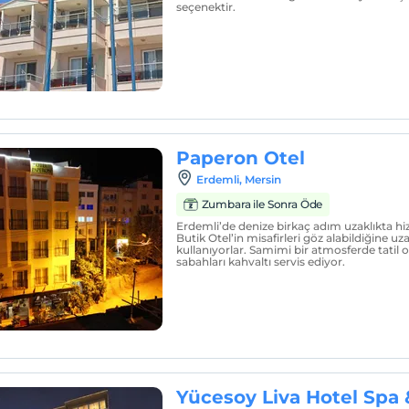
seçenektir.
Paperon Otel
Erdemli, Mersin
Zumbara ile Sonra Öde
Erdemli’de denize birkaç adım uzaklıkta 
Butik Otel’in misafirleri göz alabildiğine uz
kullanıyorlar. Samimi bir atmosferde tatil o
sabahları kahvaltı servis ediyor.
Yücesoy Liva Hotel Spa