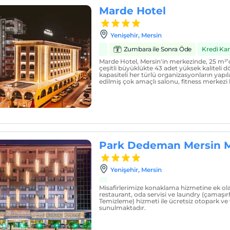
Marde Hotel
Yenişehir, Mersin
Zumbara ile Sonra Öde
Kredi Ka
Marde Hotel, Mersin'in merkezinde, 25 m²
çeşitli büyüklükte 43 adet yüksek kaliteli d
kapasiteli her türlü organizasyonların yapıl
edilmiş çok amaçlı salonu, fitness merkezi
Park Dedeman Mersin M
Yenişehir, Mersin
Misafirlerimize konaklama hizmetine ek ola
restaurant, oda servisi ve laundry (çamaşı
Temizleme) hizmeti ile ücretsiz otopark ve 
sunulmaktadır.