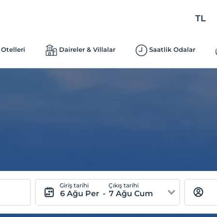
TL
Otelleri
Daireler & Villalar
Saatlik Odalar
Giriş tarihi
Çıkış tarihi
6 Ağu Per
-
7 Ağu Cum