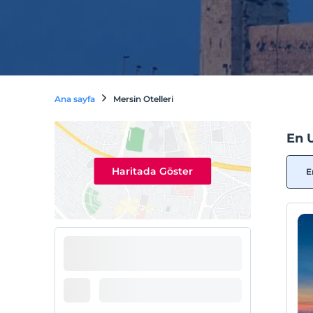
Ana sayfa
Mersin Otelleri
En 
Haritada Göster
E