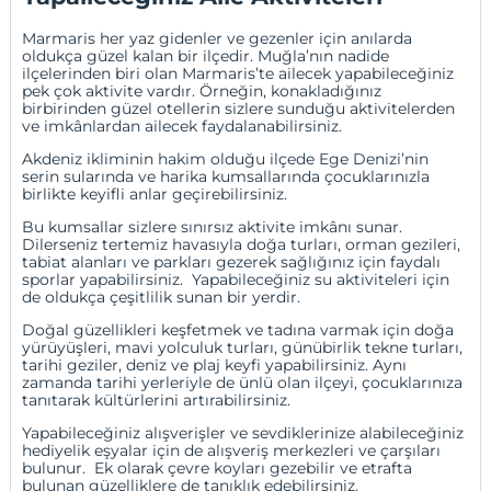
Marmaris her yaz gidenler ve gezenler için anılarda
oldukça güzel kalan bir ilçedir. Muğla’nın nadide
ilçelerinden biri olan Marmaris’te ailecek yapabileceğiniz
pek çok aktivite vardır. Örneğin, konakladığınız
birbirinden güzel otellerin sizlere sunduğu aktivitelerden
ve imkânlardan ailecek faydalanabilirsiniz.
Akdeniz ikliminin hakim olduğu ilçede Ege Denizi’nin
serin sularında ve harika kumsallarında çocuklarınızla
birlikte keyifli anlar geçirebilirsiniz.
Bu kumsallar sizlere sınırsız aktivite imkânı sunar.
Dilerseniz tertemiz havasıyla doğa turları, orman gezileri,
tabiat alanları ve parkları gezerek sağlığınız için faydalı
sporlar yapabilirsiniz. Yapabileceğiniz su aktiviteleri için
de oldukça çeşitlilik sunan bir yerdir.
Doğal güzellikleri keşfetmek ve tadına varmak için doğa
yürüyüşleri, mavi yolculuk turları, günübirlik tekne turları,
tarihi geziler, deniz ve plaj keyfi yapabilirsiniz. Aynı
zamanda tarihi yerleriyle de ünlü olan ilçeyi, çocuklarınıza
tanıtarak kültürlerini artırabilirsiniz.
Yapabileceğiniz alışverişler ve sevdiklerinize alabileceğiniz
hediyelik eşyalar için de alışveriş merkezleri ve çarşıları
bulunur. Ek olarak çevre koyları gezebilir ve etrafta
bulunan güzelliklere de tanıklık edebilirsiniz.