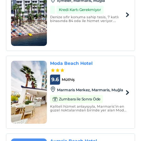
İçmeler, Marmaris, Muğla
Kredi Kartı Gerekmiyor
Denize sıfır konuma sahip tesis, 7 katlı
binasında 84 oda ile hizmet veriyor.
Konforlu odalarda; LCD TV, duş, split
klima, ücretsiz internet erişimi gibi
olanaklar sunuluyor.
Moda Beach Hotel
9.6
Müthiş
Marmaris Merkez, Marmaris, Muğla
Zumbara ile Sonra Öde
Kaliteli hizmet anlayışıyla, Marmaris’in en
güzel noktalarından birinde yer alan Moda
Beach Marmaris, sektördeki uzun yıllara
dayanan tecrübesiyle etkin bir yönetim ve
güler yüzlü personeliyle konuklarını
ağırlıyor.
Aurasia Beach Hotel