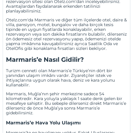
rezervasyon sitesi olan Otelz.com’dan inceleyebilirsiniz.
Avantajlardan faydalanarak erkenden tatilinizi
planlayabilirsiniz.
Otelz.com'da Marmaris ve diğer tüm ilçelerde otel, daire &
villa
,
pansiyon
,
motel
,
bungalov
ve daha birçok tesis
tipinde en uygun fiyatlarda konaklayabilir,
erken
rezervasyon
veya
son dakika fırsatlarını
bulabilir, dilerseniz
ön ödemesiz otel rezervasyonu
yapıp, ödemenizi otelde
yapma imkânına kavuşabilirsiniz ayrıca
Saatlik Oda
ve
OtelOfis
gibi konaklama fırsatları sizleri bekliyor.
Marmaris’e Nasıl Gidilir?
Turizm cenneti olan Marmaris’e Türkiye’nin dört bir
yanından ulaşım imkânı vardır. Ziyaretçiler istek ve
ihtiyaçlarına uygun olarak hava, deniz ve kara yolunu
kullanabilir.
Marmaris, Muğla’nın şehir merkezine sadece 54
kilometredir. Kara yoluyla yaklaşık 1 saate denk gelen bir
mesafeye sahiptir. Bu sebeple dilerseniz direkt Marmaris’e
dilerseniz de önce Muğla’ya sonra Marmaris’e
gidebilirsiniz.
Marmaris’e Hava Yolu Ulaşımı
Marmaris’te ne havalimanı yoktur. Fakat Uluslararası