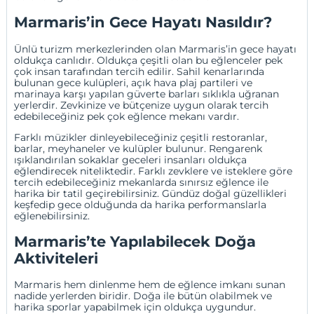
Marmaris’in Gece Hayatı Nasıldır?
Ünlü turizm merkezlerinden olan Marmaris’in gece hayatı
oldukça canlıdır. Oldukça çeşitli olan bu eğlenceler pek
çok insan tarafından tercih edilir. Sahil kenarlarında
bulunan gece kulüpleri, açık hava plaj partileri ve
marinaya karşı yapılan güverte barları sıklıkla uğranan
yerlerdir. Zevkinize ve bütçenize uygun olarak tercih
edebileceğiniz pek çok eğlence mekanı vardır.
Farklı müzikler dinleyebileceğiniz çeşitli restoranlar,
barlar, meyhaneler ve kulüpler bulunur. Rengarenk
ışıklandırılan sokaklar geceleri insanları oldukça
eğlendirecek niteliktedir. Farklı zevklere ve isteklere göre
tercih edebileceğiniz mekanlarda sınırsız eğlence ile
harika bir tatil geçirebilirsiniz. Gündüz doğal güzellikleri
keşfedip gece olduğunda da harika performanslarla
eğlenebilirsiniz.
Marmaris’te Yapılabilecek Doğa
Aktiviteleri
Marmaris hem dinlenme hem de eğlence imkanı sunan
nadide yerlerden biridir. Doğa ile bütün olabilmek ve
harika sporlar yapabilmek için oldukça uygundur.