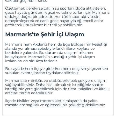
vakitler geçirebilirsiniz.
Özetlemek gerekirse çılgın su sporları, doğa aktiviteleri,
gece hayatı, günübirlik gezi ve tekne turları için Marmaris
oldukça doğru bir adrestir. Her türlü spor aktivitesini
deneyimleyerek ve canlı gece hayatıyla eğlenceli anlar
geçirerek unutulmaz bir tatil yapabilirsiniz.
Marmaris’te Şehir İçi Ulaşım
Marmaris hem Akdeniz hem de Ege Bölgesi’nin kesiştiği
alanda yer alması sebebiyle farklı illere, koylara ve
beldelere yakındır. Bu durum da ulaşım imkanını
kolaylaştırır. Marmaris’in sunduğu şehir içi ulaşım
imkanları da oldukça fazladır.
Bu sayede hem ilçeye giderken hem de çevreyi gezerken
sunulan avantajlardan faydalanabilirsiniz.
Marmaris’te minibüs ve otobüslerle pek çok yere ulaşım
sağlayabilirsiniz. Daha hızlı olmak ve istediğiniz saatte
istediğiniz yere gidebilmek için de ticari taksileri ve kiralık
araçları tercih edebilirsiniz.
İlçede bisiklet veya motorsiklet kiralayarak da yakın
mesafelere sağlıklı ve eğlenceli bir şekilde gidebilirsiniz.