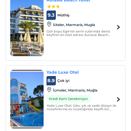
9.3
Müthiş
Siteler, Marmaris, Mugla
Gün boyu Ege'nin serin sularında deniz
keyfinin en özel adresi Aurasia Beach
Hotel şehrin ve eğlencenin merkezine
yalnızca 1,5 km uzaklıkta.
Yade Luxe Otel
8.9
Çok iyi
İçmeler, Marmaris, Muğla
Kredi Kartı Gerekmiyor
Yade Luxe Otel, lüks, şık ve sade dizayn ile
misafirlerine ev sıcaklığında keyifli bir
konaklama sunmaktadır. Tesiste, açık
yüzme havuzu, kaydıraklı havuz, sauna,
restoran, havuz bar ve lobi bulunmaktadır.