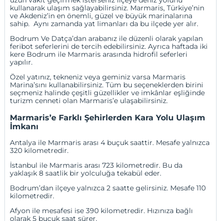
uzun vakit geçirmek isterseniz ilçeye deniz yolunu
kullanarak ulaşım sağlayabilirsiniz. Marmaris, Türkiye’nin
ve Akdeniz’in en önemli, güzel ve büyük marinalarına
sahip. Aynı zamanda yat limanları da bu ilçede yer alır.
Bodrum
Ve
Datça
’dan arabanız ile düzenli olarak yapılan
feribot seferlerini de tercih edebilirsiniz. Ayrıca haftada iki
kere Bodrum ile Marmaris arasında hidrofil seferleri
yapılır.
Özel yatınız, tekneniz veya geminiz varsa Marmaris
Marina’sını kullanabilirsiniz. Tüm bu seçeneklerden birini
seçmeniz halinde çeşitli güzellikler ve imkânlar eşliğinde
turizm cenneti olan Marmaris’e ulaşabilirsiniz.
Marmaris’e Farklı Şehirlerden Kara Yolu Ulaşım
İmkanı
Antalya
ile
Marmaris
arası 4 buçuk saattir. Mesafe yalnızca
320 kilometredir.
İstanbul
ile Marmaris arası 723 kilometredir. Bu da
yaklaşık 8 saatlik bir yolculuğa tekabül eder.
Bodrum’dan ilçeye yalnızca 2 saatte gelirsiniz. Mesafe 110
kilometredir.
Afyon ile mesafesi ise 390 kilometredir. Hızınıza bağlı
olarak 5 buçuk saat sürer.