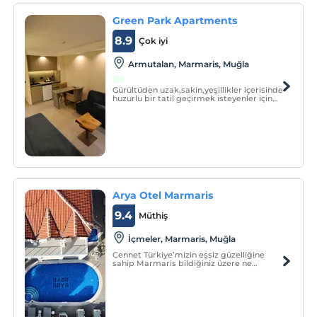
Green Park Apartments
8.9
Çok iyi
Armutalan, Marmaris, Muğla
Gürültüden uzak,sakin,yeşillikler içerisinde
huzurlu bir tatil geçirmek isteyenler için
hayallerinde ki tatil GreenPark
Apartmentes.Geleneksel konsept göz
önüne alınarak dekore edilmiş
odalarımızda kendinizi evinizde
hissedeceksiniz.
Arya Otel Marmaris
9.4
Müthiş
İçmeler, Marmaris, Muğla
Cennet Türkiye’mizin eşsiz güzelliğine
sahip Marmaris bildiğiniz üzere ne
batıdadır nede güneyde tam köşede
güney batıdadır. Bu şu anlama geliyor
Marmaris’imiz güney kadar nemden
kaynaklı bunaltıcı sıcaklara sahip değildir,
ama sıfır nemde yoktur.