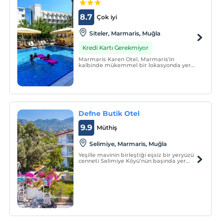
8.7
Çok iyi
Siteler, Marmaris, Muğla
Kredi Kartı Gerekmiyor
Marmaris Karen Otel, Marmaris'in
kalbinde mükemmel bir lokasyonda yer
alan 3 yıldızlı bir oteldir. 2019 yılında
yenilenmiş olan tesis, 1992 yılından bu yana
makul fiyatlarda "kusursuz hizmet"
anlayışıyla hizmet veren yerel bir
işletmedir.
Defne Butik Otel
9.9
Müthiş
Selimiye, Marmaris, Muğla
Yeşille mavinin birleştiği eşsiz bir yeryüzü
cenneti Selimiye Köyü’nün başında yer
olan otelimiz 9 odadan oluşmaktadır.
Doğayla baş başa, sakin, huzurlu bir tatil
geçirmek isteyen konuklarımıza oda+
kahvaltı konseptiyle hizmet vermekteyiz.