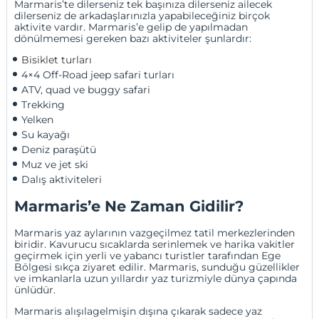
Marmaris’te dilerseniz tek başınıza dilerseniz ailecek
dilerseniz de arkadaşlarınızla yapabileceğiniz birçok
aktivite vardır. Marmaris’e gelip de yapılmadan
dönülmemesi gereken bazı aktiviteler şunlardır:
Bisiklet turları
4×4 Off-Road jeep safari turları
ATV, quad ve buggy safari
Trekking
Yelken
Su kayağı
Deniz paraşütü
Muz ve jet ski 
Dalış aktiviteleri 
Marmaris’e Ne Zaman Gidilir?
Marmaris yaz aylarının vazgeçilmez tatil merkezlerinden
biridir. Kavurucu sıcaklarda serinlemek ve harika vakitler
geçirmek için yerli ve yabancı turistler tarafından Ege
Bölgesi sıkça ziyaret edilir. Marmaris, sunduğu güzellikler
ve imkanlarla uzun yıllardır yaz turizmiyle dünya çapında
ünlüdür.
Marmaris alışılagelmişin dışına çıkarak sadece yaz