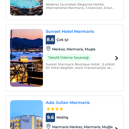
Akdeniz tarzındaki Elegance Hotels
International Marmaris; 3 restoran, 5 bar
ve 2 açık yüzme havuzu bulunmaktadır.
Konuklar SPA merkezini ziyaret edebilir,
dalış kursuna katılabilir ya da sahildeki
güneşlenme terasında güneşin tadını
çıkarabilirler.
Sunset Hotel Marmaris
8.6
Çok iyi
Merkez, Marmaris, Mugla
Taksitli Ödeme Seçeneği
Sunset Marmaris Boutique Hotel , 5 yildizli
bir hotel degildir; essiz manzarasiyla ve
gökyüzünün tüm nimetleriyle adeta 5000
yildizli bir butik hotel olarak Marmaris’in
en güzel konumunda yer alir..
Ada Julian Marmaris
9.6
Müthiş
Marmaris Merkez, Marmaris, Muğla