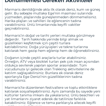
Dönülmemesi Gereken Aktiviteler
Marmaris denildiğinde akla ilk olarak deniz, kum ve güneş
gelir. Bu sebeple mutlaka Ege’nin masmavi sularında
yüzmeden, plajlarında güneşlenmeden dönmemelisiniz.
Harika plajları ve sahilleri ile eğlencenin tadına
varabilirsiniz. Ünlü limanlarında keyifli vakitler
geçirebilirsiniz.
Marmaris’in doğal ve tarihi yerleri mutlaka görülmeye
değerdir. Tarih hakkında yerinde bilgi almak ve
güzellikleri keşfetmek için çeşitli turlara
katılabilirsiniz. Doğa yürüyüşleri ve tekne turlarına
katılarak hem gezip hem eğlenip hem de öğrenebilirsiniz.
Doğanın içinde çeşitli araçlarla turlar atabilirsiniz.
Örneğin, ATV veya bisiklet turları pek çok insan açısından
oldukça sevilerek yapılan sporlar arasındadır. Tüm
vücudunuza iyi gelecek olan Trekking aktivitelerine de
katılım sağlayabilirsiniz. Bunlara ek olarak deniz
sporlarıyla Ege Denizi’nin güzelliklerinin tadına
varabilirsiniz.
Marmaris’te düzenlenen festivallere ve toplu etkinliklere
katılarak sosyalleşebilirsiniz. Aynı zamanda bu sayede yeni
kültürler tanıma imkanı da yakalarsınız. Ünlü beachleri ve
yat limanlarını ziyaret ederek de tatilinize farklılık
katabilirsiniz. Eğlence ve tema parklarıyla ailecek keyifli