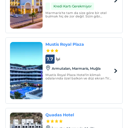
Kredi Kartı Gerekmiyor
Marmaris'te tam da size göre bir otel
bulmak hiç de zor değil. Sizin gibi
gezginler için harika bir seçenek olan Ada
Julian'a hoşgeldiniz.
Mustis Royal Plaza
7.7
İyi
Armutalan, Marmaris, Muğla
Mustis Royal Plaza Hotel'in klimalı
odalarında özel balkon ve düz ekran TV
bulunmaktadır. Banyolarda küvet ve saç
kurutma makinesi vardır.
Quadas Hotel