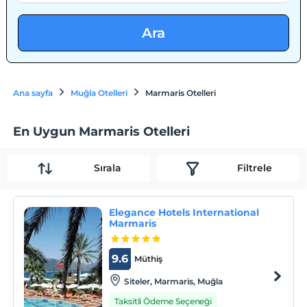
Ara
Ana sayfa
Muğla Otelleri
Marmaris Otelleri
En Uygun Marmaris Otelleri
Sırala
Filtrele
Elegance Hotels International
Marmaris
9.6
Müthiş
Siteler, Marmaris, Muğla
Taksitli Ödeme Seçeneği