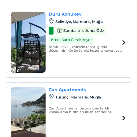
Duru Konukevi
Selimiye, Marmaris, Muğla
Zumbara ile Sonra Öde
Kredi Kartı Gerekmiyor
Temiz, zevkli, evinizin rahatlığında
döşenmiş, köyün temiz huzurlu havası ve
doğası içinde kendinizi cennette
hissedeceğiniz; dağ, köy ve deniz
manzaralı konumda olan Duru
Konukevi'ne tekrar tekrar gelmek
isteyeceksiniz.
Can Apartments
Turunç, Marmaris, Muğla
Can Apartments, birbirinden farklı
konaklama birimleri ile misafirlerine
hizmet vermektedir.