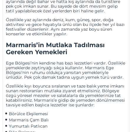
aylarında değil bahar ve hatta kış aylarında da turistlere
pek çok imkan sunar. Bu sayede de dört mevsim gelip
tatil yapılabilecek özel yerlerden biri haline gelir.
Özellikle yaz aylarında deniz, kum, güneş, spor, doğa
aktivitesi ve gece hayatıyla ünlü olan bu ilçede her yıl bazı
festivaller düzenlenir. Aynı zamanda yaz boyu süren
konserler ve etkinlikler yapılır.
Marmaris’in Mutlaka Tadılması
Gereken Yemekleri
Ege Bölgesi’nin kendine has bazı lezzetleri vardır. Özellikle
yemeklerde zeytinyağı sıkça kullanılır. Marmaris Ege
Bölgesi’nin ruhunu oldukça yansıtan yemekleriyle
ünlüdür. Pek çok damak tadına uygun yemek türü vardır.
Özellikle kıyı boyunca sıralanan ve taze balık yeme imkanı
sunan restoranları mutlaka ziyaret etmelisiniz. Bölgeye
özgü yöresel mezeler ve salatalarla da yemeklerinize tat
katabilirsiniz. Marmaris’e gidip de yemeden dönülmemesi
tavsiye edilen başlıca lezzetler ise şunlardır:
Börülce Ekşilemesi
Marmaris Çam Balı
Yumurtalı Patlıcan