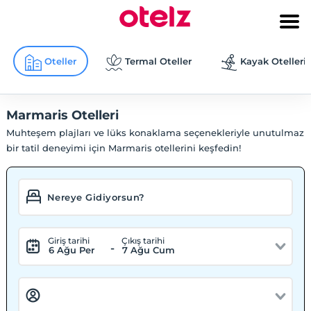
Oteller
Termal Oteller
Kayak Otelleri
Marmaris Otelleri
Muhteşem plajları ve lüks konaklama seçenekleriyle unutulmaz
bir tatil deneyimi için Marmaris otellerini keşfedin!
Giriş tarihi
Çıkış tarihi
-
6 Ağu Per
7 Ağu Cum