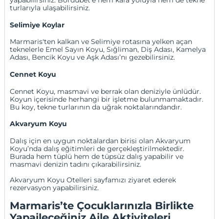
yapabilirsiniz. Bördübet’e hem kara yoluyla hem de tekne
turlarıyla ulaşabilirsiniz.
Selimiye Koylar
Marmaris'ten kalkan ve Selimiye rotasına yelken açan
teknelerle Emel Sayın Koyu, Sığliman, Diş Adası, Kamelya
Adası, Bencik Koyu ve Aşk Adası’nı gezebilirsiniz.
Cennet Koyu
Cennet Koyu, masmavi ve berrak olan deniziyle ünlüdür.
Koyun içerisinde herhangi bir işletme bulunmamaktadır.
Bu koy, tekne turlarının da uğrak noktalarındandır.
Akvaryum Koyu
Dalış için en uygun noktalardan birisi olan Akvaryum
Koyu’nda dalış eğitimleri de gerçekleştirilmektedir.
Burada hem tüplü hem de tüpsüz dalış yapabilir ve
masmavi denizin tadını çıkarabilirsiniz.
Akvaryum Koyu Otelleri
sayfamızı ziyaret ederek
rezervasyon yapabilirsiniz.
Marmaris’te Çocuklarınızla Birlikte
Yapaileceğiniz Aile Aktiviteleri