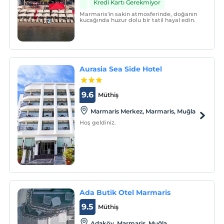
Kredi Kartı Gerekmiyor
Marmaris'in sakin atmosferinde, doğanın
kucağında huzur dolu bir tatil hayal edin.
Aurasia Sea Side Hotel
9.6
Müthiş
Marmaris Merkez, Marmaris, Muğla
Hoş geldiniz.
Ada Butik Otel Marmaris
9.5
Müthiş
Adaköy, Marmaris, Muğla