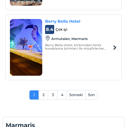
Berry Bella Hotel
8.4
Çok iyi
Armutalan, Marmaris
Berry Bella Hotel, birbirinden farklı
konaklama birimleri ile misafirlerine
hizmet vermektedir.
1
2
3
4
Sonraki
Son
Marmaris