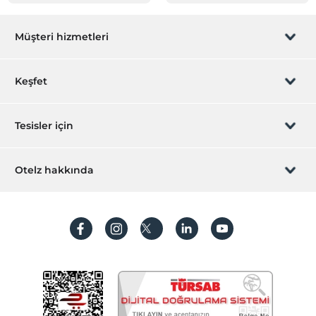
Müşteri hizmetleri
Rezervasyon yönet
Keşfet
Sizi arayalım
Hediye Kart
Tesisler için
İştirak olun
ZPara Nedir?
Hemen tesisinizi ekleyin
Otelz hakkında
İletişim
Üye girişi
Villa/Daire ekleyin
Hakkımızda
Sıkça sorulan sorular
Hesap oluştur
Sürdürülebilirlik
Kişisel Verilerin Korunması
Koşullar ve şartlar
İşlem rehberi