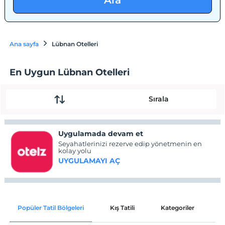
Ara
Ana sayfa
Lübnan Otelleri
En Uygun Lübnan Otelleri
Sırala
Uygulamada devam et
Seyahatlerinizi rezerve edip yönetmenin en
kolay yolu
UYGULAMAYI AÇ
Popüler Tatil Bölgeleri
Kış Tatili
Kategoriler
P