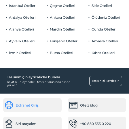
İstanbul Otelleri
Çeşme Otelleri
Side Otelleri
Antalya Otelleri
Ankara Otelleri
Ölüdeniz Otelleri
Alanya Otelleri
Mardin Otelleri
Cunda Otelleri
Ayvalık Otelleri
Eskişehir Otelleri
Amasra Otelleri
İzmir Otelleri
Bursa Otelleri
Kıbrıs Otelleri
Tesisiniz için ayrıcalıklar burada
Tesisinizi kaydedin
Kayıt olun ayrıcalıklı tesisler arasında siz de
yer alın
Extranet Giriş
Otelz blog
Sizi arayalım
+90 850 333 0 220