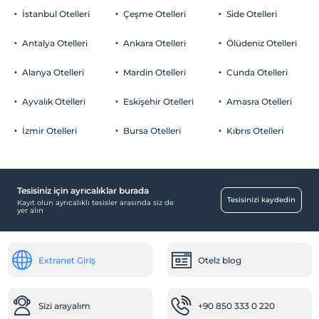
İstanbul Otelleri
Çeşme Otelleri
Side Otelleri
Antalya Otelleri
Ankara Otelleri
Ölüdeniz Otelleri
Alanya Otelleri
Mardin Otelleri
Cunda Otelleri
Ayvalık Otelleri
Eskişehir Otelleri
Amasra Otelleri
İzmir Otelleri
Bursa Otelleri
Kıbrıs Otelleri
Tesisiniz için ayrıcalıklar burada
Tesisinizi kaydedin
Kayıt olun ayrıcalıklı tesisler arasında siz de
yer alın
Extranet Giriş
Otelz blog
Sizi arayalım
+90 850 333 0 220