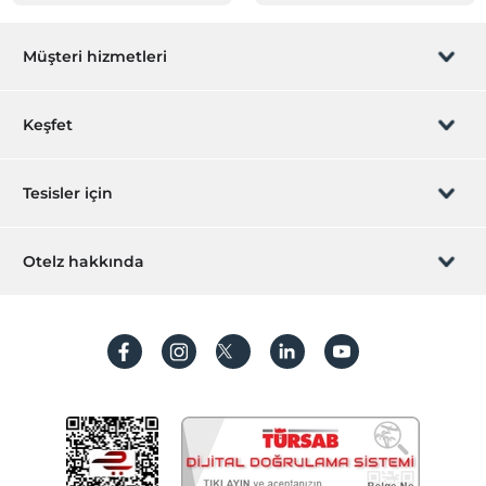
Müşteri hizmetleri
Rezervasyon yönet
Keşfet
Sizi arayalım
Hediye Kart
Tesisler için
İştirak olun
ZPara Nedir?
Hemen tesisinizi ekleyin
Otelz hakkında
İletişim
Üye girişi
Villa/Daire ekleyin
Hakkımızda
Sıkça sorulan sorular
Hesap oluştur
Sürdürülebilirlik
Kişisel Verilerin Korunması
Koşullar ve şartlar
İşlem rehberi