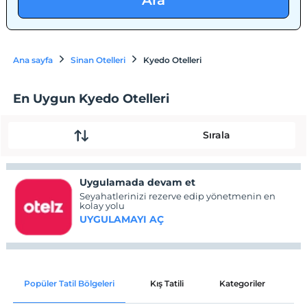
Ara
Ana sayfa
Sinan Otelleri
Kyedo Otelleri
En Uygun Kyedo Otelleri
Sırala
Uygulamada devam et
Seyahatlerinizi rezerve edip yönetmenin en
kolay yolu
UYGULAMAYI AÇ
Popüler Tatil Bölgeleri
Kış Tatili
Kategoriler
P