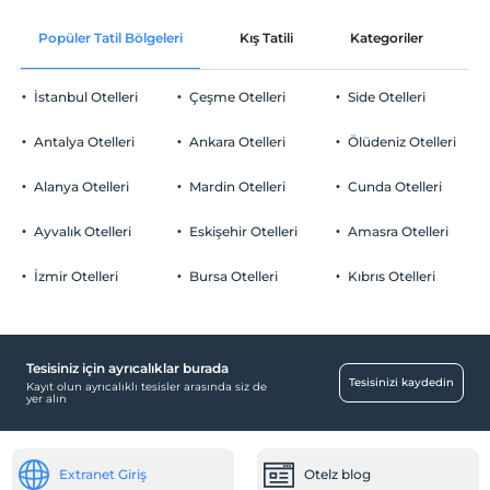
Popüler Tatil Bölgeleri
Kış Tatili
Kategoriler
P
İstanbul Otelleri
Çeşme Otelleri
Side Otelleri
Antalya Otelleri
Ankara Otelleri
Ölüdeniz Otelleri
Alanya Otelleri
Mardin Otelleri
Cunda Otelleri
Ayvalık Otelleri
Eskişehir Otelleri
Amasra Otelleri
İzmir Otelleri
Bursa Otelleri
Kıbrıs Otelleri
Tesisiniz için ayrıcalıklar burada
Tesisinizi kaydedin
Kayıt olun ayrıcalıklı tesisler arasında siz de
yer alın
Extranet Giriş
Otelz blog