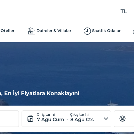
TL
Otelleri
Daireler & Villalar
Saatlik Odalar
 En İyi Fiyatlara Konaklayın!
Giriş tarihi
Çıkış tarihi
7 Ağu Cum
-
8 Ağu Cts