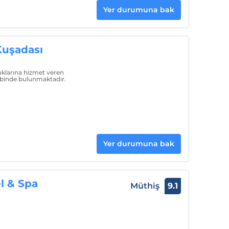
Yer durumuna bak
Kuşadası
uklarına hizmet veren
albinde bulunmaktadır.
Yer durumuna bak
l & Spa
Müthiş
9.1