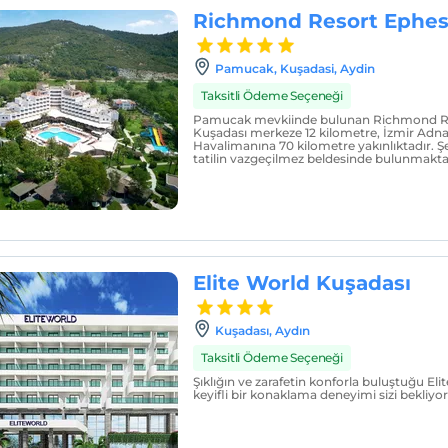
Richmond Resort Ephes
Pamucak, Kuşadasi, Aydin
Taksitli Ödeme Seçeneği
Pamucak mevkiinde bulunan Richmond Re
Kuşadası merkeze 12 kilometre, İzmir Ad
Havalimanına 70 kilometre yakınlıktadır. Şeh
tatilin vazgeçilmez beldesinde bulunmakta
Elite World Kuşadası
Kuşadası, Aydın
Taksitli Ödeme Seçeneği
Şıklığın ve zarafetin konforla buluştuğu El
keyifli bir konaklama deneyimi sizi bekliyor