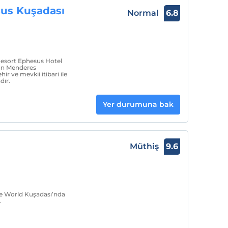
us Kuşadası
Normal
6.8
sort Ephesus Hotel
nan Menderes
ir ve mevkii itibari ile
dır.
Yer durumuna bak
Müthiş
9.6
ite World Kuşadası’nda
.