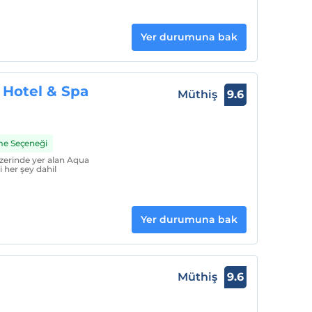
Yer durumuna bak
Hotel & Spa
Müthiş
9.6
me Seçeneği
üzerinde yer alan Aqua
 her şey dahil
Yer durumuna bak
Müthiş
9.6