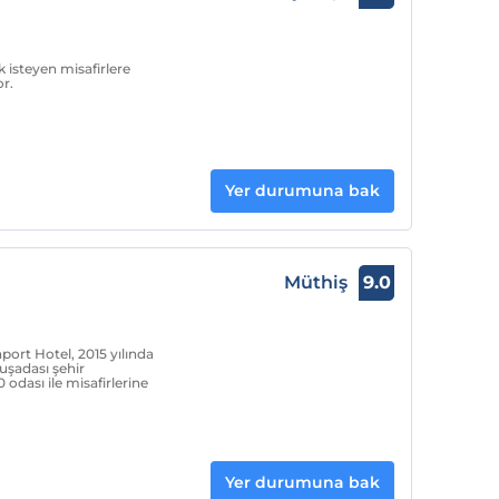
 isteyen misafirlere
r.
Yer durumuna bak
Müthiş
9.0
ort Hotel, 2015 yılında
uşadası şehir
odası ile misafirlerine
Yer durumuna bak