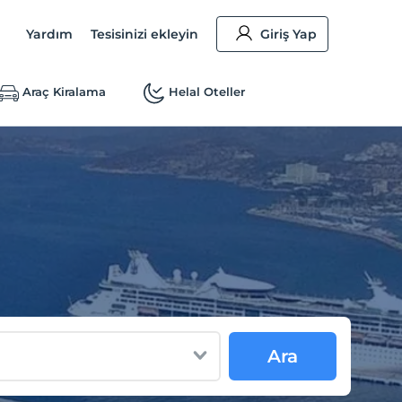
Yardım
Tesisinizi ekleyin
Giriş Yap
Araç Kiralama
Helal Oteller
Ara