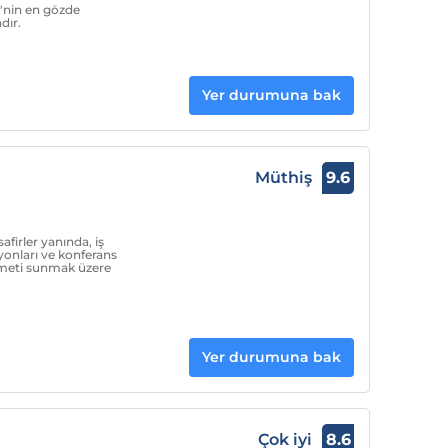
'nin en gözde
dır.
Yer durumuna bak
Müthiş
9.6
firler yanında, iş
yonları ve konferans
hizmeti sunmak üzere
Yer durumuna bak
Çok iyi
8.6