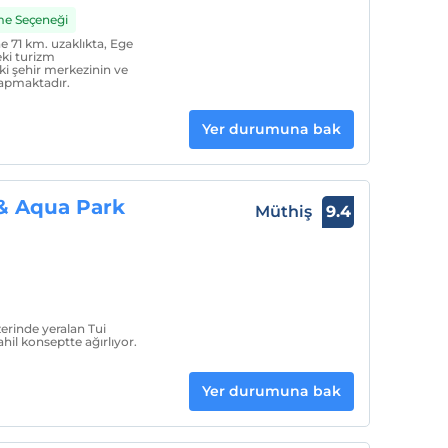
me Seçeneği
e 71 km. uzaklıkta, Ege
eki turizm
ki şehir merkezinin ve
 yapmaktadır.
Yer durumuna bak
 & Aqua Park
Müthiş
9.4
zerinde yeralan Tui
ahil konseptte ağırlıyor.
Yer durumuna bak