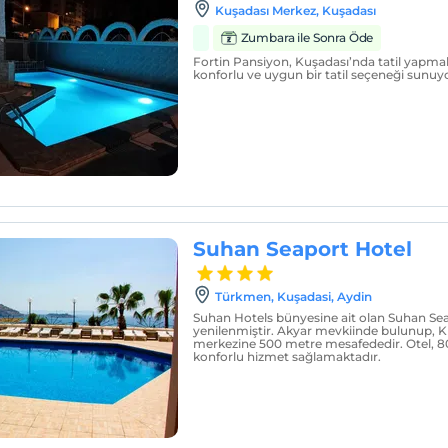
Kuşadası Merkez, Kuşadası
Zumbara ile Sonra Öde
Fortin Pansiyon, Kuşadası’nda tatil yapmak
konforlu ve uygun bir tatil seçeneği sunuyo
Suhan Seaport Hotel
Türkmen, Kuşadasi, Aydin
Suhan Hotels bünyesine ait olan Suhan Seap
yenilenmiştir. Akyar mevkiinde bulunup, K
merkezine 500 metre mesafededir. Otel, 80 
konforlu hizmet sağlamaktadır.