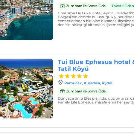
Zumbara ile Sonra Öde
Taksitli Öde
Charisma De Luxe Hotel, Aydın il Merkezi'n
Bölgesi’nin denizle buluştuğu kıyı şeridind
cennetlerinden biri olan Kuşadası ilçesinde
denizin birleştiği bir tesisin işletmeciliğini
Tui Blue Ephesus hotel
Tatil Köyü
Pamucak, Kuşadasi, Aydin
Zumbara ile Sonra Öde
Dünyaca ünlü Efes plajında, düz bir arazi ü
Family Life Ephesus, misafirlerini her şey d