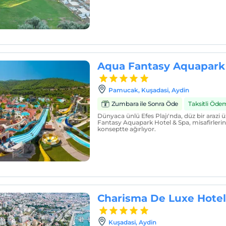
Aqua Fantasy Aquapark 
Pamucak, Kuşadasi, Aydin
Zumbara ile Sonra Öde
Taksitli Öde
Dünyaca ünlü Efes Plajı'nda, düz bir arazi 
Fantasy Aquapark Hotel & Spa, misafirlerini
konseptte ağırlıyor.
Charisma De Luxe Hotel
Kuşadasi, Aydin