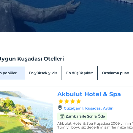
Uygun Kuşadası Otelleri
n popüler
En yüksek yıldız
En düşük yıldız
Ortalama puan
Akbulut Hotel & Spa
Güzelçamli, Kuşadasi, Aydin
Zumbara ile Sonra Öde
Akbulut Hotel & Spa Kuşadası 2009 yılının
Tüm yıl boyu siz değerli misafirlerimize hi