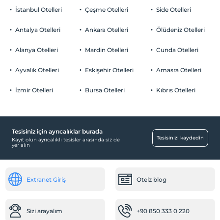
İstanbul Otelleri
Çeşme Otelleri
Side Otelleri
Antalya Otelleri
Ankara Otelleri
Ölüdeniz Otelleri
Alanya Otelleri
Mardin Otelleri
Cunda Otelleri
Ayvalık Otelleri
Eskişehir Otelleri
Amasra Otelleri
İzmir Otelleri
Bursa Otelleri
Kıbrıs Otelleri
Tesisiniz için ayrıcalıklar burada
Tesisinizi kaydedin
Kayıt olun ayrıcalıklı tesisler arasında siz de
yer alın
Extranet Giriş
Otelz blog
Sizi arayalım
+90 850 333 0 220