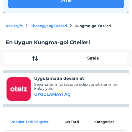
Ara
Ana sayfa
Cheongyang Otelleri
Kungma-gol Otelleri
En Uygun Kungma-gol Otelleri
Sırala
Uygulamada devam et
Seyahatlerinizi rezerve edip yönetmenin en
kolay yolu
UYGULAMAYI AÇ
Popüler Tatil Bölgeleri
Kış Tatili
Kategoriler
P