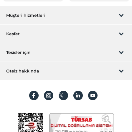
Müşteri hizmetleri
Rezervasyon yönet
Keşfet
Sizi arayalım
Hediye Kart
Tesisler için
İştirak olun
ZPara Nedir?
Hemen tesisinizi ekleyin
Otelz hakkında
İletişim
Üye girişi
Villa/Daire ekleyin
Hakkımızda
Sıkça sorulan sorular
Hesap oluştur
Sürdürülebilirlik
Kişisel Verilerin Korunması
Koşullar ve şartlar
İşlem rehberi