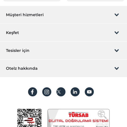
Müşteri hizmetleri
Rezervasyon yönet
Keşfet
Sizi arayalım
Hediye Kart
Tesisler için
İştirak olun
ZPara Nedir?
Hemen tesisinizi ekleyin
Otelz hakkında
İletişim
Üye girişi
Villa/Daire ekleyin
Hakkımızda
Sıkça sorulan sorular
Hesap oluştur
Sürdürülebilirlik
Kişisel Verilerin Korunması
Koşullar ve şartlar
İşlem rehberi