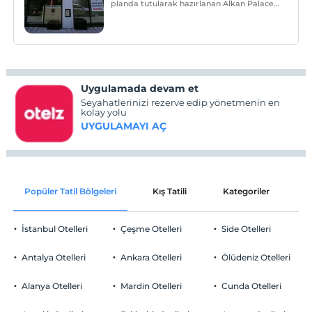
planda tutularak hazırlanan Alkan Palace
Hotel; Keşan Merkez'inde ve her noktaya
eşit mesafede yer alıyor.
Uygulamada devam et
Seyahatlerinizi rezerve edip yönetmenin en
kolay yolu
UYGULAMAYI AÇ
Popüler Tatil Bölgeleri
Kış Tatili
Kategoriler
P
İstanbul Otelleri
Çeşme Otelleri
Side Otelleri
Antalya Otelleri
Ankara Otelleri
Ölüdeniz Otelleri
Alanya Otelleri
Mardin Otelleri
Cunda Otelleri