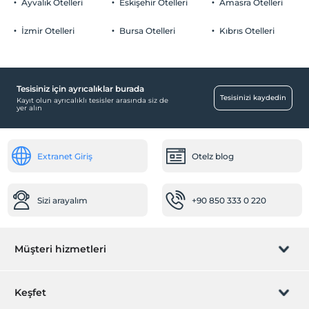
Ayvalık Otelleri
Eskişehir Otelleri
Amasra Otelleri
İzmir Otelleri
Bursa Otelleri
Kıbrıs Otelleri
Tesisiniz için ayrıcalıklar burada
Tesisinizi kaydedin
Kayıt olun ayrıcalıklı tesisler arasında siz de
yer alın
Extranet Giriş
Otelz blog
Sizi arayalım
+90 850 333 0 220
Müşteri hizmetleri
Rezervasyon yönet
Keşfet