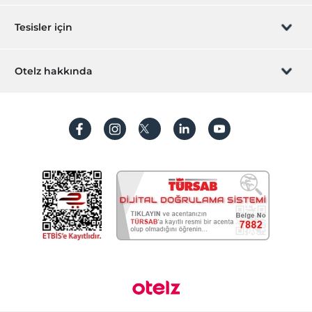
Sizi arayalım
Hediye Kart
Tesisler için
İştirak olun
ZPara Nedir?
Hemen tesisinizi ekleyin
Otelz hakkında
İletişim
Üye girişi
Villa/Daire ekleyin
Hakkımızda
Sıkça sorulan sorular
Hesap oluştur
Sürdürülebilirlik
Kişisel Verilerin Korunması
Koşullar ve şartlar
İşlem rehberi
Aydınlatma metni
Gizlilik politikaları
Yasal bilgiler