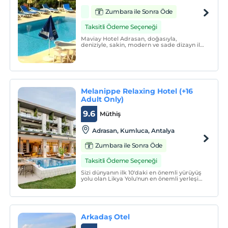
Zumbara ile Sonra Öde
Taksitli Ödeme Seçeneği
Maviay Hotel Adrasan, doğasıyla,
deniziyle, sakin, modern ve sade dizayn ile
misafirlerine ev sıcaklığında keyifli bir
konaklama sunmaktadır. Restoranında
vejetaryen yemek çeşitleri, taze balık ve
ev yapımı yöre yemekleri mevcuttur.
Melanippe Relaxing Hotel (+16
Adult Only)
9.6
Müthiş
Adrasan, Kumluca, Antalya
Zumbara ile Sonra Öde
Taksitli Ödeme Seçeneği
Sizi dünyanın ilk 10'daki en önemli yürüyüş
yolu olan Likya Yolu'nun en önemli yerleşim
bölgesinde; bu uygarlığın kalıntılarını,
doğasını, coğrafyasını hissedeceğiniz ve
kendinizi baştan aşağı yenileyeceğiniz
Melanippe Relaxing Hotel 'e davet
ediyoruz.
Arkadaş Otel