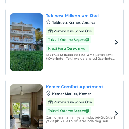
konaklama seçeneği sunuyor.
Tekirova Millennium Otel
Tekirova, Kemer, Antalya
Zumbara ile Sonra Öde
Taksitli Ödeme Seçeneği
Kredi Kartı Gerekmiyor
Tekirova Millennium Otel Antalya'nın Tatil
Köylerinden Tekirova'da ana yol üzerinde,
tarihi yerlere ve geniş eğlence
mekanlarına 15 km.
Kemer Comfort Apartment
Kemer Merkez, Kemer
Zumbara ile Sonra Öde
Taksitli Ödeme Seçeneği
Çam ormanlarının kenarında, büyüklükleri
yaklaşık 50 ile 65 m² arasında değişen
dairelerde, evinizi aratmayacak mütevazi
konforu bulacaksınız.