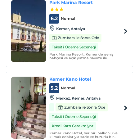
Park Marina Resort
6.2
Normal
Kemer, Antalya
Zumbara ile Sonra Öde
Taksitli Ödeme Seçeneği
Park Marina Resort, Kemer'de geniş
bahçesi ve açık yüzme havuzu ile
misafirlerine ev sıcaklığında keyifli bir tatil
sunmaktadır. Tesiste, açık yüzme havuzu,
restoran ve 7/24 resepsiyon hizmeti
bulunmaktadır.
Kemer Kano Hotel
5.2
Normal
Merkez, Kemer, Antalya
Zumbara ile Sonra Öde
Taksitli Ödeme Seçeneği
Kredi Kartı Gerekmiyor
Kemer Kano Hotel, her biri balkonlu ve
klimalı odalarıyla sade ve huzurlu bir