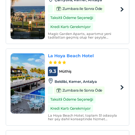
Zumbara ile Sonra Öde
Taksitli Ödeme Seçeneği
Kredi Kartı Gerekmiyor
Magic Garden Aparts, apartımız yeni
tadilattan geçmiş olup her şeyiyle
yenilenmiş daireleriyle hizmetinize
sunulmuştur. Çok sıcak ve içten bir aile
ortamının mevcut olduğu bir tesiste
konaklayacaksınız ve kendinizi evinizde
La Hoya Beach Hotel
hissedeceksiniz.
9.3
Müthiş
Beldibi, Kemer, Antalya
Zumbara ile Sonra Öde
Taksitli Ödeme Seçeneği
Kredi Kartı Gerekmiyor
La Hoya Beach Hotel, toplam 51 odasıyla
her şey dahil konseptinde hizmet
vermektedir.