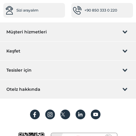
Sizi arayalım
+90 850 333 0 220
Müşteri hizmetleri
Rezervasyon yönet
Keşfet
Sizi arayalım
Hediye Kart
Tesisler için
İştirak olun
ZPara Nedir?
Hemen tesisinizi ekleyin
Otelz hakkında
İletişim
Üye girişi
Villa/Daire ekleyin
Hakkımızda
Sıkça sorulan sorular
Hesap oluştur
Sürdürülebilirlik
Kişisel Verilerin Korunması