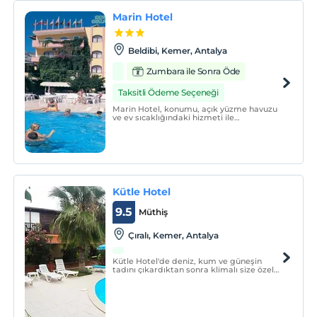
Marin Hotel
Beldibi, Kemer, Antalya
Zumbara ile Sonra Öde
Taksitli Ödeme Seçeneği
Marin Hotel, konumu, açık yüzme havuzu
ve ev sıcaklığındaki hizmeti ile
misafirlerine keyifli bir konaklama
sunmaktadır.
Kütle Hotel
9.5
Müthiş
Çıralı, Kemer, Antalya
Kütle Hotel'de deniz, kum ve güneşin
tadını çıkardıktan sonra klimalı size özel
hazırladığımız lüks odalarımızda günün
yorgunluğunu üzerinizden atabilirsiniz.