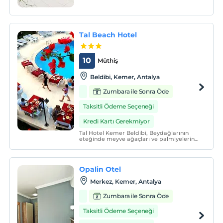
Tal Beach Hotel
10
Müthiş
Beldibi, Kemer, Antalya
Zumbara ile Sonra Öde
Taksitli Ödeme Seçeneği
Kredi Kartı Gerekmiyor
Tal Hotel Kemer Beldibi, Beydağlarının
eteğinde meyve ağaçları ve palmiyelerin
gölgesinde denize 150 metre mesafelik
konumu, konforu, konukseverliği ve kaliteli
hizmet anlayışı ile siz misafirlerimize
unutulmaz bir tatil keyfi sunuyor.
Opalin Otel
Merkez, Kemer, Antalya
Zumbara ile Sonra Öde
Taksitli Ödeme Seçeneği