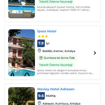
Taksitli Ödeme Seçeneği
Istanbulbeach Sweet Home, full mutfak
eşyalı, mobilyalı, toplam 1000 m² alana
sahip, 700 m² bahçesi bulunan, odalarında
seramik kaplı zemin, balkon, çamaşır
makinesi, wifi,saç kurutma makinesi ve
ücretsiz banyo malzemesi bulunmaktadır.
İpsos Hotel
7.9
İyi
Beldibi, Kemer, Antalya
Zumbara ile Sonra Öde
Taksitli Ödeme Seçeneği
İpsos Hotel siz değerli konuklarımıza
portakal ağaçları içinde sakin, huzurlu ve
sessiz bir tatil hizmeti sunmaktadır. 23
yıldır aile işletmesi olarak hizmet
vermekteyiz.
Maviay Hotel Adrasan
9.6
Müthiş
Adrasan, Kumluca, Antalya