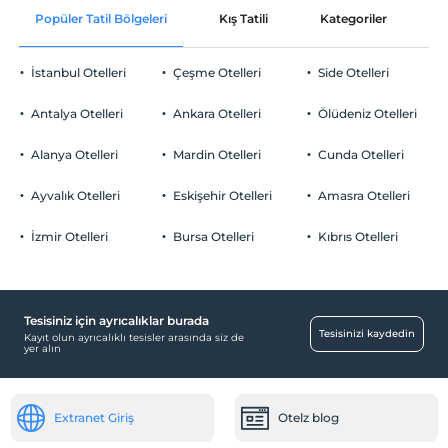
Popüler Tatil Bölgeleri
Kış Tatili
Kategoriler
P
İstanbul Otelleri
Çeşme Otelleri
Side Otelleri
Antalya Otelleri
Ankara Otelleri
Ölüdeniz Otelleri
Alanya Otelleri
Mardin Otelleri
Cunda Otelleri
Ayvalık Otelleri
Eskişehir Otelleri
Amasra Otelleri
İzmir Otelleri
Bursa Otelleri
Kıbrıs Otelleri
Tesisiniz için ayrıcalıklar burada
Tesisinizi kaydedin
Kayıt olun ayrıcalıklı tesisler arasında siz de
yer alın
Extranet Giriş
Otelz blog