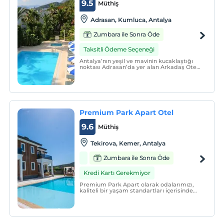
9.5
Müthiş
Adrasan, Kumluca, Antalya
Zumbara ile Sonra Öde
Taksitli Ödeme Seçeneği
Antalya’nın yeşil ve mavinin kucaklaştığı
noktası Adrasan’da yer alan Arkadaş Otel,
misafirlerine rüya gibi bir tatilin kapılarını
aralıyor.
Premium Park Apart Otel
9.6
Müthiş
Tekirova, Kemer, Antalya
Zumbara ile Sonra Öde
Kredi Kartı Gerekmiyor
Premium Park Apart olarak odalarımızı,
kaliteli bir yaşam standartları içerisinde
rahatlığınızdan hiç ödün vermeyerek, oda
içerisinde ki her türlü ulaşabileceğiniz
imkanlarla misafirlerimize hem
kullanışlılık açısından hem de rahatlık
bakımından evinizi