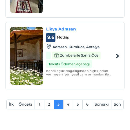
Likya Adrasan
9.6
Müthiş
Adrasan, Kumluca, Antalya
Zumbara ile Sonra Öde
Taksitli Ödeme Seçeneği
Kendi eşsiz doğallığından hiçbir ödün
vermeyen, yemyeşil çam ormanları ile
masmavi berrak bir denizin birleştiği ve
güneşin teninizi okşadığı, kuş seslerinin
eksik olmadığı Adrasan sahilini Likya
Adrasan'da konaklayarak tecrübe
edebilirsiniz.
İlk
Önceki
1
2
3
4
5
6
Sonraki
Son