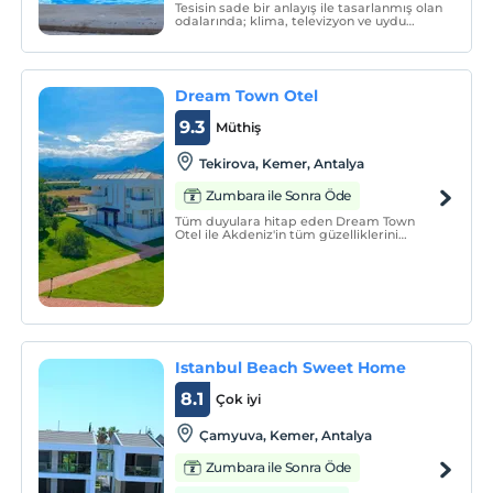
Tesisin sade bir anlayış ile tasarlanmış olan
odalarında; klima, televizyon ve uydu
yayını bulunuyor. Resepsiyonun 24 saat
hizmet verdiği tesiste ücretsiz özel
otopark mevcut.
Dream Town Otel
9.3
Müthiş
Tekirova, Kemer, Antalya
Zumbara ile Sonra Öde
Tüm duyulara hitap eden Dream Town
Otel ile Akdeniz'in tüm güzelliklerini
keşfedeceksiniz.
Istanbul Beach Sweet Home
8.1
Çok iyi
Çamyuva, Kemer, Antalya
Zumbara ile Sonra Öde