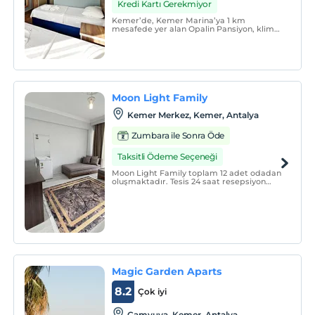
Kredi Kartı Gerekmiyor
Kemer’de, Kemer Marina’ya 1 km
mesafede yer alan Opalin Pansiyon, klima
ve ücretsiz Wi-Fi erişimine sahip
konaklama birimleriyle hizmet
vermektedir. Balkonlu birimlerde TV ve
duşlu özel banyo bulunmaktadır.
Moon Light Family
Kemer Merkez, Kemer, Antalya
Zumbara ile Sonra Öde
Taksitli Ödeme Seçeneği
Moon Light Family toplam 12 adet odadan
oluşmaktadır. Tesis 24 saat resepsiyon
hizmeti sunar. Tesis 13 yaş altı çocuk
misafir kabul etmemektedir.
Magic Garden Aparts
8.2
Çok iyi
Çamyuva, Kemer, Antalya