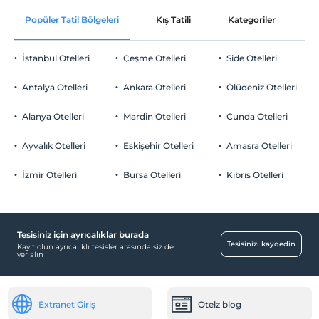
Popüler Tatil Bölgeleri
Kış Tatili
Kategoriler
P
İstanbul Otelleri
Çeşme Otelleri
Side Otelleri
Antalya Otelleri
Ankara Otelleri
Ölüdeniz Otelleri
Alanya Otelleri
Mardin Otelleri
Cunda Otelleri
Ayvalık Otelleri
Eskişehir Otelleri
Amasra Otelleri
İzmir Otelleri
Bursa Otelleri
Kıbrıs Otelleri
Tesisiniz için ayrıcalıklar burada
Tesisinizi kaydedin
Kayıt olun ayrıcalıklı tesisler arasında siz de
yer alın
Extranet Giriş
Otelz blog