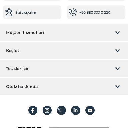
Sizi arayalım
+90 850 333 0 220
Müşteri hizmetleri
Rezervasyon yönet
Keşfet
Sizi arayalım
Hediye Kart
Tesisler için
İştirak olun
ZPara Nedir?
Hemen tesisinizi ekleyin
Otelz hakkında
İletişim
Üye girişi
Villa/Daire ekleyin
Hakkımızda
Sıkça sorulan sorular
Hesap oluştur
Sürdürülebilirlik
Kişisel Verilerin Korunması