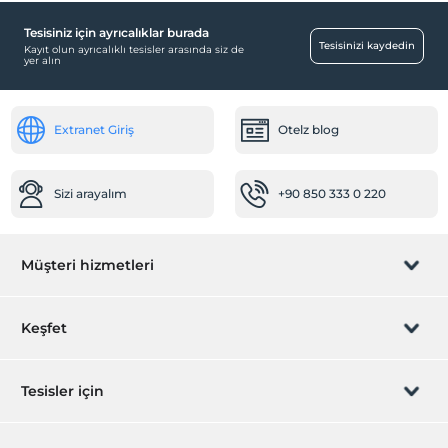
Tesisiniz için ayrıcalıklar burada
Tesisinizi kaydedin
Kayıt olun ayrıcalıklı tesisler arasında siz de
yer alın
Extranet Giriş
Otelz blog
Sizi arayalım
+90 850 333 0 220
Müşteri hizmetleri
Rezervasyon yönet
Keşfet
Sizi arayalım
Hediye Kart
Tesisler için
İştirak olun
ZPara Nedir?
Hemen tesisinizi ekleyin