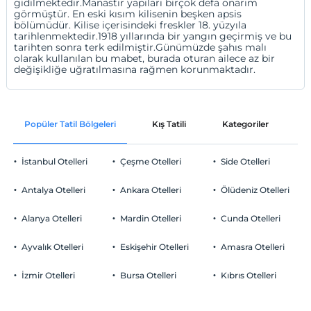
gidilmektedir.Manastır yapıları birçok defa onarım
görmüştür. En eski kısım kilisenin beşken apsis
bölümüdür. Kilise içerisindeki freskler 18. yüzyıla
tarihlenmektedir.1918 yıllarında bir yangın geçirmiş ve bu
tarihten sonra terk edilmiştir.Günümüzde şahıs malı
olarak kullanılan bu mabet, burada oturan ailece az bir
değişikliğe uğratılmasına rağmen korunmaktadır.
Popüler Tatil Bölgeleri
Kış Tatili
Kategoriler
P
İstanbul Otelleri
Çeşme Otelleri
Side Otelleri
Antalya Otelleri
Ankara Otelleri
Ölüdeniz Otelleri
Alanya Otelleri
Mardin Otelleri
Cunda Otelleri
Ayvalık Otelleri
Eskişehir Otelleri
Amasra Otelleri
İzmir Otelleri
Bursa Otelleri
Kıbrıs Otelleri