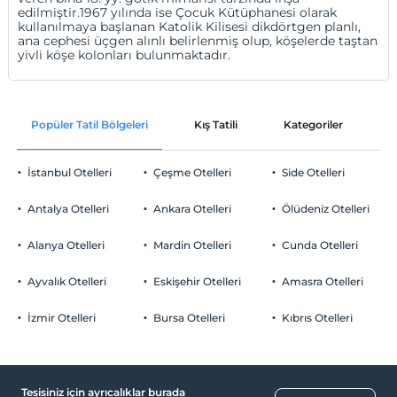
edilmiştir.1967 yılında ise Çocuk Kütüphanesi olarak
kullanılmaya başlanan Katolik Kilisesi dikdörtgen planlı,
ana cephesi üçgen alınlı belirlenmiş olup, köşelerde taştan
yivli köşe kolonları bulunmaktadır.
Popüler Tatil Bölgeleri
Kış Tatili
Kategoriler
P
İstanbul Otelleri
Çeşme Otelleri
Side Otelleri
Antalya Otelleri
Ankara Otelleri
Ölüdeniz Otelleri
Alanya Otelleri
Mardin Otelleri
Cunda Otelleri
Ayvalık Otelleri
Eskişehir Otelleri
Amasra Otelleri
İzmir Otelleri
Bursa Otelleri
Kıbrıs Otelleri
Tesisiniz için ayrıcalıklar burada