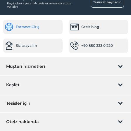
Tesisinizi kaydedin
Kayıt olun ayrıcalıklı tesisler arasında siz de
yer alın
Extranet Giriş
Otelz blog
Sizi arayalım
+90 850 333 0 220
Müşteri hizmetleri
Rezervasyon yönet
Keşfet
Sizi arayalım
Hediye Kart
Tesisler için
İştirak olun
ZPara Nedir?
Hemen tesisinizi ekleyin
Otelz hakkında
İletişim