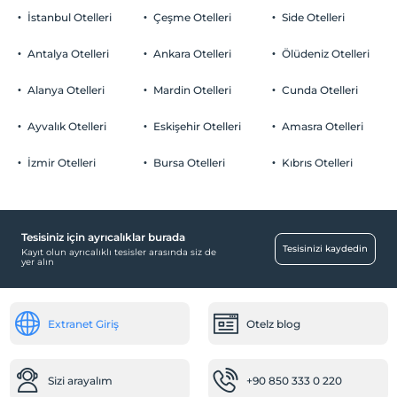
İstanbul Otelleri
Çeşme Otelleri
Side Otelleri
Antalya Otelleri
Ankara Otelleri
Ölüdeniz Otelleri
Alanya Otelleri
Mardin Otelleri
Cunda Otelleri
Ayvalık Otelleri
Eskişehir Otelleri
Amasra Otelleri
İzmir Otelleri
Bursa Otelleri
Kıbrıs Otelleri
Tesisiniz için ayrıcalıklar burada
Tesisinizi kaydedin
Kayıt olun ayrıcalıklı tesisler arasında siz de
yer alın
Extranet Giriş
Otelz blog
Sizi arayalım
+90 850 333 0 220