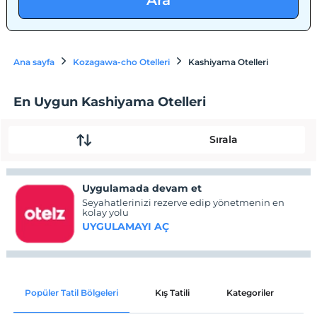
Ara
Ana sayfa
Kozagawa-cho Otelleri
Kashiyama Otelleri
En Uygun Kashiyama Otelleri
Sırala
Uygulamada devam et
Seyahatlerinizi rezerve edip yönetmenin en
kolay yolu
UYGULAMAYI AÇ
Popüler Tatil Bölgeleri
Kış Tatili
Kategoriler
P