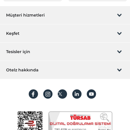
Müşteri hizmetleri
Rezervasyon yönet
Keşfet
Sizi arayalım
Hediye Kart
Tesisler için
İştirak olun
ZPara Nedir?
Hemen tesisinizi ekleyin
Otelz hakkında
İletişim
Üye girişi
Villa/Daire ekleyin
Hakkımızda
Sıkça sorulan sorular
Hesap oluştur
Sürdürülebilirlik
Kişisel Verilerin Korunması
Koşullar ve şartlar
İşlem rehberi