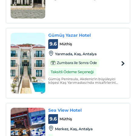
mevcut.
Gümüş Yazar Hotel
9.6
Müthiş
Yarımada, Kaş, Antalya
Zumbara ile Sonra Öde
Taksitli Ödeme Seçeneği
Gümüş Peninsula, Akdeniz'in büyüleyici
köşesi Kaş Yarımadası'nda misafirlerini
ağırlar. 23 deniz manzaralı odası ile
konuklarına huzur dolu bir konaklama
deneyimi sunan yerimiz, eşsiz doğası ve
nefes kesen manzaraları ile unutulmaz bir
tatil vadediyor.
Sea View Hotel
9.6
Müthiş
Merkez, Kaş, Antalya