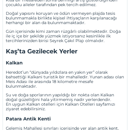
Kısa bir mesafeden sonra derinliği artış gösterdiğinden
çocuklu aileler tarafından pek tercih edilmez.
Doğal yapısını koruyan ve ödün vermeyen plajda tesis
bulunmamakla birlikte kişisel ihtiyaçların karşılanacağı
herhangi bir alan da bulunmamaktadır.
Gün içerisinde kimi zaman rüzgârlı olabilmektedir. Doğa
ile iç içe bir şekilde yüzmek istiyorsanız kesinlikle ilk
tercihlerinizden birisi Seyrek Çakıl Plajı olmalıdır.
Kaş’ta Gezilecek Yerler
Kalkan
Heredot’un “dünyada yıldızlara en yakın yer” olarak
bahsettiği Kalkani turistik bir mahalledir. Yunan adası olan
Meis Adası ile arasında 18 kilometre mesafe
bulunmaktadır.
Su ve doğa sporlarının yapıldığı bir nokta olan Kalkan
doğal güzelliğini hala yitirmemiş nadir yerlerdendir.
En uygun Kalkan otelleri için
Kalkan Otelleri
sayfamızı
ziyaret edebilirsiniz.
Patara Antik Kenti
Gelemiş Mahallesi sınırları içerisinde yer alan antik kent,