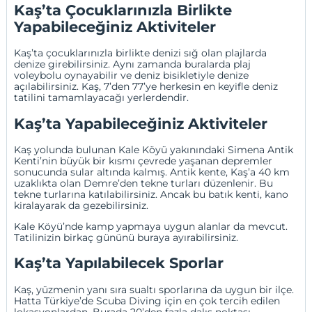
Kaş’ta Çocuklarınızla Birlikte
Yapabileceğiniz Aktiviteler
Kaş’ta çocuklarınızla birlikte denizi sığ olan plajlarda
denize girebilirsiniz. Aynı zamanda buralarda plaj
voleybolu oynayabilir ve deniz bisikletiyle denize
açılabilirsiniz. Kaş, 7’den 77’ye herkesin en keyifle deniz
tatilini tamamlayacağı yerlerdendir.
Kaş’ta Yapabileceğiniz Aktiviteler
Kaş yolunda bulunan Kale Köyü yakınındaki Simena Antik
Kenti’nin büyük bir kısmı çevrede yaşanan depremler
sonucunda sular altında kalmış. Antik kente, Kaş’a 40 km
uzaklıkta olan
Demre
’den tekne turları düzenlenir. Bu
tekne turlarına katılabilirsiniz. Ancak bu batık kenti, kano
kiralayarak da gezebilirsiniz.
Kale Köyü’nde kamp yapmaya uygun alanlar da mevcut.
Tatilinizin birkaç gününü buraya ayırabilirsiniz.
Kaş’ta Yapılabilecek Sporlar
Kaş, yüzmenin yanı sıra sualtı sporlarına da uygun bir ilçe.
Hatta Türkiye’de Scuba Diving için en çok tercih edilen
lokasyonlardan. Burada 20’den fazla dalış noktası