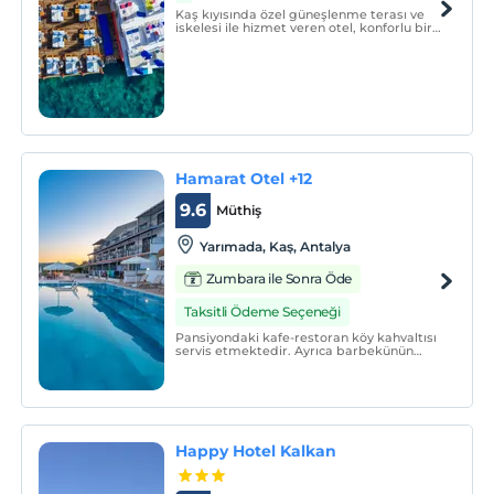
Kaş kıyısında özel güneşlenme terası ve
iskelesi ile hizmet veren otel, konforlu bir
tatil sunuyor. Otel modern dekore edilmiş
ve bazıları muhteşem deniz manzarasına
açılan balkonlara sahip 19 oda ve süit ile
hizmet veriyor.
Hamarat Otel +12
9.6
Müthiş
Yarımada, Kaş, Antalya
Zumbara ile Sonra Öde
Taksitli Ödeme Seçeneği
Pansiyondaki kafe-restoran köy kahvaltısı
servis etmektedir. Ayrıca barbekünün
tadını çıkarabilirsiniz. Bahçeden taze
meyve ve sebzeler de toplayabilirsiniz.
İnceboğaz halk plajı pansiyona sadece 5
dakikalık yürüme mesafesindedir.
Happy Hotel Kalkan