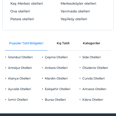
Kaş Merkez otelleri
Merkezköyler otelleri
Ova otelleri
Yarımada otelleri
Patara otelleri
Yeşilköy otelleri
Popüler Tatil Bölgeleri
Kış Tatili
Kategoriler
P
İstanbul Otelleri
Çeşme Otelleri
Side Otelleri
Antalya Otelleri
Ankara Otelleri
Ölüdeniz Otelleri
Alanya Otelleri
Mardin Otelleri
Cunda Otelleri
Ayvalık Otelleri
Eskişehir Otelleri
Amasra Otelleri
İzmir Otelleri
Bursa Otelleri
Kıbrıs Otelleri