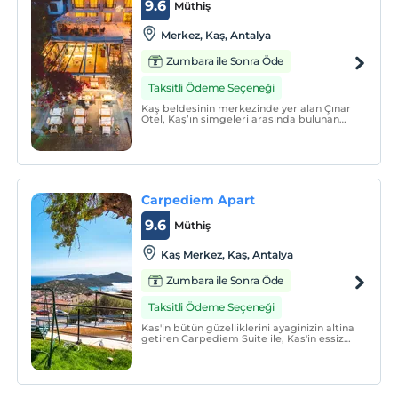
9.6
Müthiş
Merkez, Kaş, Antalya
Zumbara ile Sonra Öde
Taksitli Ödeme Seçeneği
Kaş beldesinin merkezinde yer alan Çınar
Otel, Kaş’ın simgeleri arasında bulunan
tarihi Uzun Çarşı ve Likya Kral Lahiti’nin
yaklaşık 15 metre üzerinde konumlanarak
misafirlerine ayrıcalıklı bir konaklama
deneyimi sunmaktadır.
Carpediem Apart
9.6
Müthiş
Kaş Merkez, Kaş, Antalya
Zumbara ile Sonra Öde
Taksitli Ödeme Seçeneği
Kas'in bütün güzelliklerini ayaginizin altina
getiren Carpediem Suite ile, Kas'in essiz
dogasinin ve huzur dolu manzarasinin
keyfini çikartin.