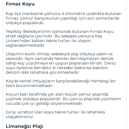
Fırnaz Koyu
Kaş ilçe merkezine yalnızca 4 kilometre uzaklıkta bulunan
Fırnaz, çamur banyosunun yapıldığı için son zamanlarda
oldukça popülerdir.
Yeşilköy Belediye’sinin içerisinde bulunan Fırnaz Koyu
etrafı dağlarla çevrilidir. Bu sebeple yalnızca Kaş
Limanı’ndan kalkan tekne turları ile ulaşım
sağlanabilmektedir.
Ulaşımın kısıtlı olması sebebiyle plaj oldukça sakin ve
sessizdir. Aynı zamanda hemen derinleşmeyen denize
sahip koy yüzülmeye en uygun plajlardan biridir. Deniz
suyu öylesine berraktır ki nereden bakılırsa bakılsın
denizin dibi rahatlıkla görülmektedir.
Koyda temel ihtiyaçların karşılanabileceği herhangi bir
tesis bulunmamaktadır.
Koyun batı tarafında yer alan küçük çamur plajında
yüzmek oldukça popülerdir. Bu çamur plajında yüzmenin
vücuda çok iyi geldiği söylenmektedir.
Girişi ücretsiz olan koya tekne turları ile rahatlıkla
ulaşabilirsiniz.
Limanağzı Plajı