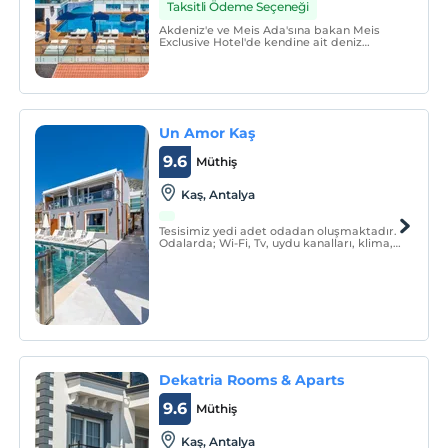
Taksitli Ödeme Seçeneği
Akdeniz'e ve Meis Ada'sına bakan Meis
Exclusive Hotel'de kendine ait deniz
platformu (plaj) ve açık yüzme havuzu
vardır. Deniz manzaralı superior
odalarımızın haricindeki odaların
balkonunda jakuzi mevcuttur.
Un Amor Kaş
9.6
Müthiş
Kaş, Antalya
Tesisimiz yedi adet odadan oluşmaktadır.
Odalarda; Wi-Fi, Tv, uydu kanalları, klima,
minibar, gardrop, makyaj masası, banyo,
duş, bulunmaktadır.
Dekatria Rooms & Aparts
9.6
Müthiş
Kaş, Antalya