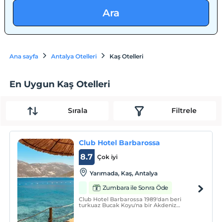
Ara
Ana sayfa
Antalya Otelleri
Kaş Otelleri
En Uygun Kaş Otelleri
Sırala
Filtrele
Club Hotel Barbarossa
8.7
Çok iyi
Yarımada, Kaş, Antalya
Zumbara ile Sonra Öde
Club Hotel Barbarossa 1989'dan beri
turkuaz Bucak Koyu'na bir Akdeniz
zarafetiyle dokunuyor. Özel havuzlu, lüks
villalardan ağaç evlere geniş bir oda