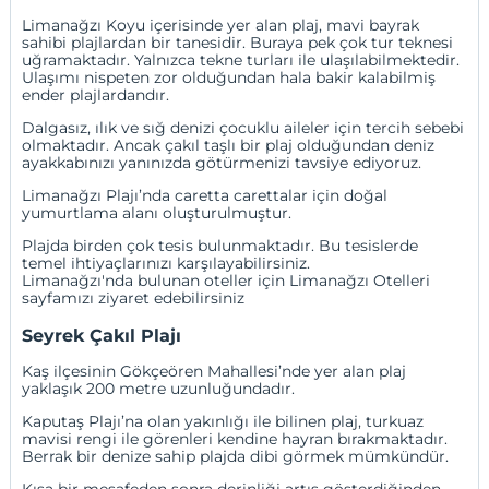
Limanağzı Koyu içerisinde yer alan plaj, mavi bayrak
sahibi plajlardan bir tanesidir. Buraya pek çok tur teknesi
uğramaktadır. Yalnızca tekne turları ile ulaşılabilmektedir.
Ulaşımı nispeten zor olduğundan hala bakir kalabilmiş
ender plajlardandır.
Dalgasız, ılık ve sığ denizi çocuklu aileler için tercih sebebi
olmaktadır. Ancak çakıl taşlı bir plaj olduğundan deniz
ayakkabınızı yanınızda götürmenizi tavsiye ediyoruz.
Limanağzı Plajı’nda caretta carettalar için doğal
yumurtlama alanı oluşturulmuştur.
Plajda birden çok tesis bulunmaktadır. Bu tesislerde
temel ihtiyaçlarınızı karşılayabilirsiniz.
Limanağzı'nda bulunan oteller için
Limanağzı Otelleri
sayfamızı ziyaret edebilirsiniz
Seyrek Çakıl Plajı
Kaş ilçesinin Gökçeören Mahallesi’nde yer alan plaj
yaklaşık 200 metre uzunluğundadır.
Kaputaş Plajı’na olan yakınlığı ile bilinen plaj, turkuaz
mavisi rengi ile görenleri kendine hayran bırakmaktadır.
Berrak bir denize sahip plajda dibi görmek mümkündür.