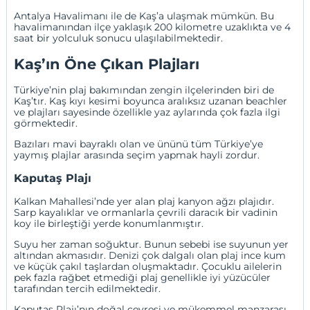
Antalya Havalimanı
ile de Kaş’a ulaşmak mümkün. Bu
havalimanından ilçe yaklaşık 200 kilometre uzaklıkta ve 4
saat bir yolculuk sonucu ulaşılabilmektedir.
Kaş’ın Öne Çıkan Plajları
Türkiye’nin plaj bakımından zengin ilçelerinden biri de
Kaş’tır. Kaş kıyı kesimi boyunca aralıksız uzanan beachler
ve plajları sayesinde özellikle yaz aylarında çok fazla ilgi
görmektedir.
Bazıları mavi bayraklı olan ve ününü tüm Türkiye’ye
yaymış plajlar arasında seçim yapmak hayli zordur.
Kaputaş Plajı
Kalkan Mahallesi’nde yer alan plaj kanyon ağzı plajıdır.
Sarp kayalıklar ve ormanlarla çevrili daracık bir vadinin
koy ile birleştiği yerde konumlanmıştır.
Suyu her zaman soğuktur. Bunun sebebi ise suyunun yer
altından akmasıdır. Denizi çok dalgalı olan plaj ince kum
ve küçük çakıl taşlardan oluşmaktadır. Çocuklu ailelerin
pek fazla rağbet etmediği plaj genellikle iyi yüzücüler
tarafından tercih edilmektedir.
Kaputaş Plajı’nın doğal çevresi ve mükemmel manzarası