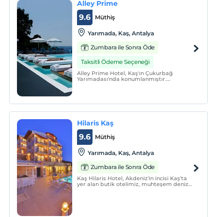
Alley Prime
9.6
Müthiş
Yarımada, Kaş, Antalya
Zumbara ile Sonra Öde
Taksitli Ödeme Seçeneği
Alley Prime Hotel, Kaş'ın Çukurbağ
Yarımadası'nda konumlanmıştır.
Mekandan içeri atar atmaz bir arınma
hissi uyandırıyor ve bu his konaklamanız
boyunca sizi hiç terk etmiyor. Ne yöne
bakarsanız denizi göreceğiniz bu tesis
gerçek bir keyif sunuyor.
Hilaris Kaş
9.6
Müthiş
Yarımada, Kaş, Antalya
Zumbara ile Sonra Öde
Kaş Hilaris Hotel, Akdeniz'in incisi Kaş'ta
yer alan butik otelimiz, muhteşem deniz
ve gün batımı manzarası eşliğinde size
keyifli ve huzur dolu bir tatil vaat ediyor.