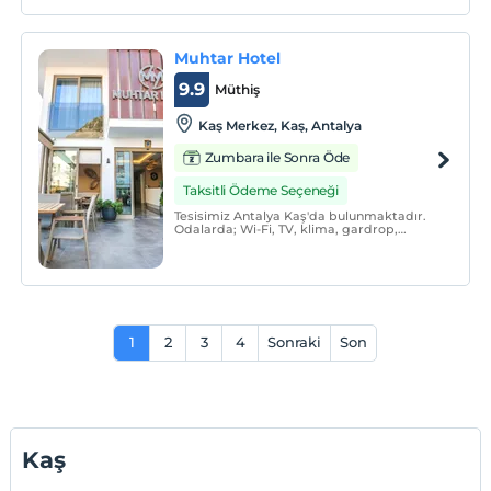
Muhtar Hotel
9.9
Müthiş
Kaş Merkez, Kaş, Antalya
Zumbara ile Sonra Öde
Taksitli Ödeme Seçeneği
Tesisimiz Antalya Kaş'da bulunmaktadır.
Odalarda; Wi-Fi, TV, klima, gardrop,
minibar, banyo, duş, bazı odalarımızda
küvet, havlu, buklet malzemeleri
bulunmaktadır.
1
2
3
4
Sonraki
Son
Kaş