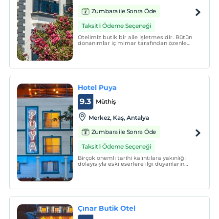
Zumbara ile Sonra Öde
Taksitli Ödeme Seçeneği
Otelimiz butik bir aile işletmesidir. Bütün
donanımlar iç mimar tarafından özenle
dizayn edilmiş ve kaliteli ürünler
kullanılmıştır. Yerimiz Kaş'ın merkezinde
bulunmakta olup, iyi bir Kaş deneyimi için
siz misafirlerimizi ağırlamaktan
memnuniyet duyarız.
Hotel Puya
9.3
Müthiş
Merkez, Kaş, Antalya
Zumbara ile Sonra Öde
Taksitli Ödeme Seçeneği
Birçok önemli tarihi kalıntılara yakınlığı
dolayısıyla eski eserlere ilgi duyanların
uğrak yeri olan, bir çok dalış noktasının
bulunduğu Kaş'ın şehir merkezinde yer
alan Puya Pansiyon, renkli Türk motifleriyle
süslenen sıcak bir aile ortamı sunuyor.
Çınar Butik Otel