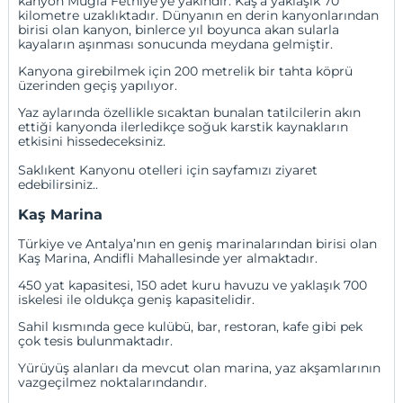
kanyon Muğla Fethiye’ye yakındır. Kaş’a yaklaşık 70
kilometre uzaklıktadır. Dünyanın en derin kanyonlarından
birisi olan kanyon, binlerce yıl boyunca akan sularla
kayaların aşınması sonucunda meydana gelmiştir.
Kanyona girebilmek için 200 metrelik bir tahta köprü
üzerinden geçiş yapılıyor.
Yaz aylarında özellikle sıcaktan bunalan tatilcilerin akın
ettiği kanyonda ilerledikçe soğuk karstik kaynakların
etkisini hissedeceksiniz.
Saklıkent Kanyonu
otelleri için sayfamızı ziyaret
edebilirsiniz..
Kaş Marina
Türkiye ve Antalya’nın en geniş marinalarından birisi olan
Kaş Marina, Andifli Mahallesinde yer almaktadır.
450 yat kapasitesi, 150 adet kuru havuzu ve yaklaşık 700
iskelesi ile oldukça geniş kapasitelidir.
Sahil kısmında gece kulübü, bar, restoran, kafe gibi pek
çok tesis bulunmaktadır.
Yürüyüş alanları da mevcut olan marina, yaz akşamlarının
vazgeçilmez noktalarındandır.