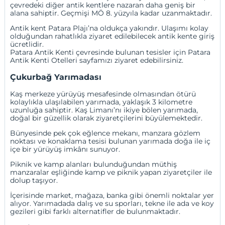
çevredeki diğer antik kentlere nazaran daha geniş bir
alana sahiptir. Geçmişi MÖ 8. yüzyıla kadar uzanmaktadır.
Antik kent Patara Plajı’na oldukça yakındır. Ulaşımı kolay
olduğundan rahatlıkla ziyaret edilebilecek antik kente giriş
ücretlidir.
Patara Antik Kenti çevresinde bulunan tesisler için
Patara
Antik Kenti Otelleri
sayfamızı ziyaret edebilirsiniz.
Çukurbağ Yarımadası
Kaş merkeze yürüyüş mesafesinde olmasından ötürü
kolaylıkla ulaşılabilen yarımada, yaklaşık 3 kilometre
uzunluğa sahiptir. Kaş Limanı’nı ikiye bölen yarımada,
doğal bir güzellik olarak ziyaretçilerini büyülemektedir.
Bünyesinde pek çok eğlence mekanı, manzara gözlem
noktası ve konaklama tesisi bulunan yarımada doğa ile iç
içe bir yürüyüş imkânı sunuyor.
Piknik ve kamp alanları bulunduğundan müthiş
manzaralar eşliğinde kamp ve piknik yapan ziyaretçiler ile
dolup taşıyor.
İçerisinde market, mağaza, banka gibi önemli noktalar yer
alıyor. Yarımadada dalış ve su sporları, tekne ile ada ve koy
gezileri gibi farklı alternatifler de bulunmaktadır.