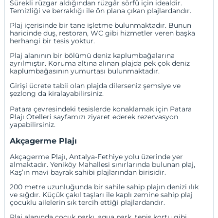
Sürekli rüzgar aldığından rüzgâr sörfü için idealdir.
Temizliği ve berraklığı ile ön plana çıkan plajlardandır.
Plaj içerisinde bir tane işletme bulunmaktadır. Bunun
haricinde duş, restoran, WC gibi hizmetler veren başka
herhangi bir tesis yoktur.
Plaj alanının bir bölümü deniz kaplumbağalarına
ayrılmıştır. Koruma altına alınan plajda pek çok deniz
kaplumbağasının yumurtası bulunmaktadır.
Girişi ücrete tabii olan plajda dilerseniz şemsiye ve
şezlong da kiralayabilirsiniz.
Patara çevresindeki tesislerde konaklamak için
Patara
Plajı Otelleri
sayfamızı ziyaret ederek rezervasyon
yapabilirsiniz.
Akçagerme Plajı
Akçagerme Plajı, Antalya-
Fethiye
yolu üzerinde yer
almaktadır. Yeniköy Mahallesi sınırlarında bulunan plaj,
Kaş’ın mavi bayrak sahibi plajlarından birisidir.
200 metre uzunluğunda bir sahile sahip plajın denizi ılık
ve sığdır. Küçük çakıl taşları ile kaplı zemine sahip plaj
çocuklu ailelerin sık tercih ettiği plajlardandır.
Plaj alanında çocuk parkı, aqua park, tenis kortu gibi