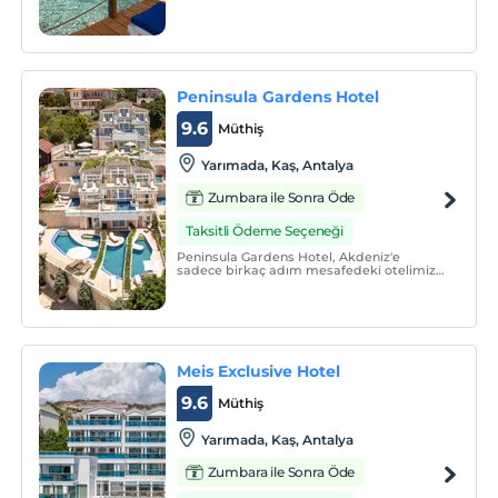
seçeneğimiz var.
Peninsula Gardens Hotel
9.6
Müthiş
Yarımada, Kaş, Antalya
Zumbara ile Sonra Öde
Taksitli Ödeme Seçeneği
Peninsula Gardens Hotel, Akdeniz'e
sadece birkaç adım mesafedeki otelimiz,
Çukurbağ Yarımadası'nda yer almaktadır.
Tesiste açık havuz, özel plaj alanı, Spa
olanakları ve deniz manzaralı klimalı
odalar vardır.
Meis Exclusive Hotel
9.6
Müthiş
Yarımada, Kaş, Antalya
Zumbara ile Sonra Öde