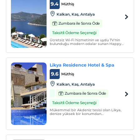
9.4
Müthiş
Kalkan, Kaş, Antalya
Zumbara ile Sonra Öde
Taksitli Ödeme Seçeneği
Ücretsiz Wi-Fi hizmetinin ve uydu TV'nin
bulunduğu modern odalar sunan Happy
Hotel, Kalamar Plajı'ndan kısa bir yürüyüş
mesafesindedir. Otelde Kalamar Koyu
manzaralı büyük bir teras bulunmaktadır.
Likya Residence Hotel & Spa
9.6
Müthiş
Kalkan, Kaş, Antalya
Zumbara ile Sonra Öde
Taksitli Ödeme Seçeneği
Mükemmel bir Akdeniz tesisi olan Likya,
denize yüksek bir konumdan
bakmaktadır. Güzel Kalkan beldesinde yer
alan bu otelin seçkin guletiyle özel plajdan
denize açılmanın keyfini çıkarabilirsiniz.