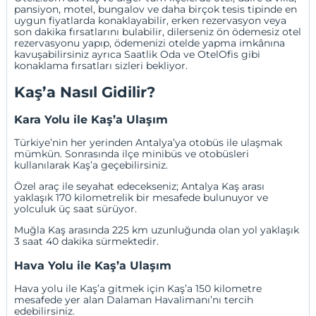
pansiyon
,
motel
,
bungalov
ve daha birçok tesis tipinde en
uygun fiyatlarda konaklayabilir,
erken rezervasyon
veya
son dakika fırsatlarını
bulabilir, dilerseniz
ön ödemesiz otel
rezervasyonu
yapıp, ödemenizi otelde yapma imkânına
kavuşabilirsiniz ayrıca
Saatlik Oda
ve
OtelOfis
gibi
konaklama fırsatları sizleri bekliyor.
Kaş’a Nasıl Gidilir?
Kara Yolu ile Kaş’a Ulaşım
Türkiye’nin her yerinden
Antalya
’ya otobüs ile ulaşmak
mümkün. Sonrasında ilçe minibüs ve otobüsleri
kullanılarak Kaş’a geçebilirsiniz.
Özel araç ile seyahat edecekseniz; Antalya Kaş arası
yaklaşık 170 kilometrelik bir mesafede bulunuyor ve
yolculuk üç saat sürüyor.
Muğla
Kaş arasında 225 km uzunluğunda olan yol yaklaşık
3 saat 40 dakika sürmektedir.
Hava Yolu ile Kaş’a Ulaşım
Hava yolu ile Kaş’a gitmek için Kaş’a 150 kilometre
mesafede yer alan Dalaman Havalimanı’nı tercih
edebilirsiniz.