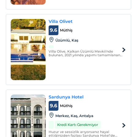
Villa Olivet
9.6
Müthiş
Üzümlü, Kaş
Villa Olive, Kalkan Üzümlü Mevkii'nde
bulunan, 2021 yılında yapımı tamamlanan,
yepyeni, lüks ve havuzu tam korunaklı
villamızdır.
Sardunya Hotel
9.6
Müthiş
Merkez, Kaş, Antalya
Kredi Kartı Gerekmiyor
Huzur ve sessizlik arıyorsanız hayal
ettiğinizden fazlası Sardunya Hotel’de