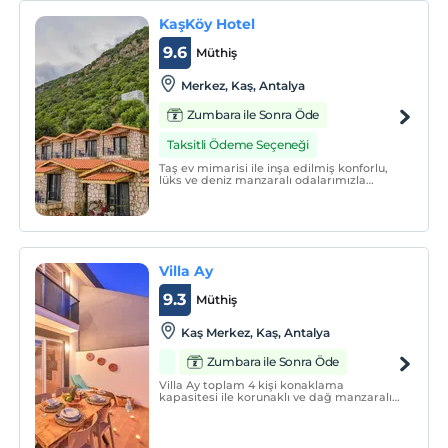
KaşKöy Hotel
9.6
Müthiş
Merkez, Kaş, Antalya
Zumbara ile Sonra Öde
Taksitli Ödeme Seçeneği
Taş ev mimarisi ile inşa edilmiş konforlu,
lüks ve deniz manzaralı odalarımızla
Kaş'ta geçireceğiniz tatili farklı yaşayın.
Villa Ay
9.3
Müthiş
Kaş Merkez, Kaş, Antalya
Zumbara ile Sonra Öde
Villa Ay toplam 4 kişi konaklama
kapasitesi ile korunaklı ve dağ manzaralı
bir villadır. Not: Giriş esnasında 1 kereye
mahsus olarak 2500 TL temizlik ve 5000 TL
depozito ücreti alınmaktadır. Tesis evcil
hayvan kabul etmektedir.