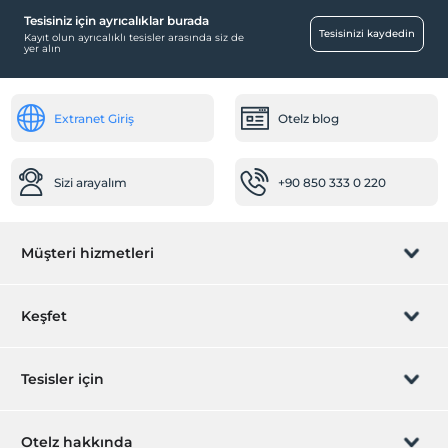
Tesisiniz için ayrıcalıklar burada
Tesisinizi kaydedin
Kayıt olun ayrıcalıklı tesisler arasında siz de
yer alın
Extranet Giriş
Otelz blog
Sizi arayalım
+90 850 333 0 220
Müşteri hizmetleri
Rezervasyon yönet
Keşfet
Sizi arayalım
Hediye Kart
Tesisler için
İştirak olun
ZPara Nedir?
Hemen tesisinizi ekleyin
Otelz hakkında