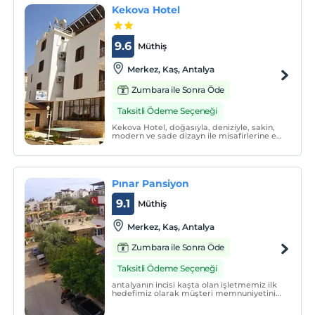
Kekova Hotel
9.6
Müthiş
Merkez, Kaş, Antalya
Zumbara ile Sonra Öde
Taksitli Ödeme Seçeneği
Kekova Hotel, doğasıyla, deniziyle, sakin,
modern ve sade dizayn ile misafirlerine ev
sıcaklığında keyifli bir konaklama
sunmaktadır. Tesiste, 7/24 resepsiyon ve
bahçe bulunmaktadır.
Pınar Pansiyon
9.1
Müthiş
Merkez, Kaş, Antalya
Zumbara ile Sonra Öde
Taksitli Ödeme Seçeneği
antalyanın incisi kaşta olan işletmemiz ilk
hedefimiz olarak müşteri memnuniyetini
hedef almaktayız .konaklama yapan
müşterilerimize en üstün ilgiyi göstermek