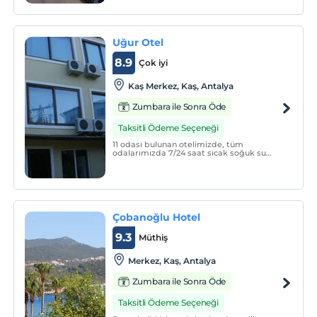
ve mutlu dönmesini saglamak ilk
amacımızdır.
Uğur Otel
8.9
Çok iyi
Kaş Merkez, Kaş, Antalya
Zumbara ile Sonra Öde
Taksitli Ödeme Seçeneği
11 odası bulunan otelimizde, tüm
odalarımızda 7/24 saat sıcak soğuk su
yanında, enerji kart sistemi, klima, düz
ekran TV ve dijital uydu imkanı
bulunmaktadır.
Çobanoğlu Hotel
9.3
Müthiş
Merkez, Kaş, Antalya
Zumbara ile Sonra Öde
Taksitli Ödeme Seçeneği