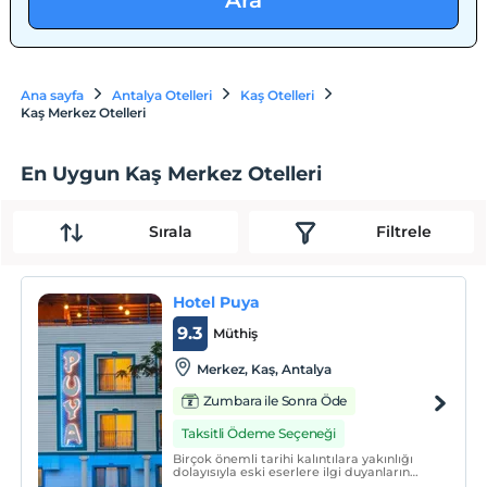
Ara
Ana sayfa
Antalya Otelleri
Kaş Otelleri
Kaş Merkez Otelleri
En Uygun Kaş Merkez Otelleri
Sırala
Filtrele
Hotel Puya
9.3
Müthiş
Merkez, Kaş, Antalya
Zumbara ile Sonra Öde
Taksitli Ödeme Seçeneği
Birçok önemli tarihi kalıntılara yakınlığı
dolayısıyla eski eserlere ilgi duyanların
uğrak yeri olan, bir çok dalış noktasının