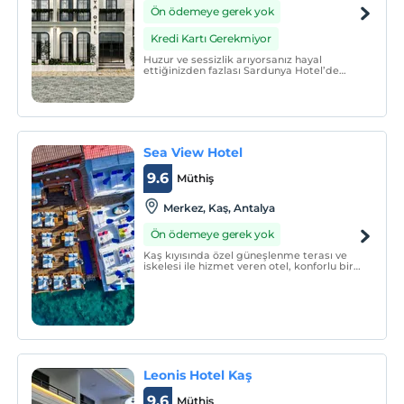
Ön ödemeye gerek yok
Kredi Kartı Gerekmiyor
Huzur ve sessizlik arıyorsanız hayal
ettiğinizden fazlası Sardunya Hotel’de
mevcut.
Sea View Hotel
9.6
Müthiş
Merkez, Kaş, Antalya
Ön ödemeye gerek yok
Kaş kıyısında özel güneşlenme terası ve
iskelesi ile hizmet veren otel, konforlu bir
tatil sunuyor. Otel modern dekore edilmiş
ve bazıları muhteşem deniz manzarasına
açılan balkonlara sahip 19 oda ve süit ile
hizmet veriyor.
Leonis Hotel Kaş
9.6
Müthiş