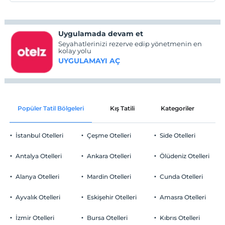
Uygulamada devam et
Seyahatlerinizi rezerve edip yönetmenin en
kolay yolu
UYGULAMAYI AÇ
Popüler Tatil Bölgeleri
Kış Tatili
Kategoriler
P
İstanbul Otelleri
Çeşme Otelleri
Side Otelleri
Antalya Otelleri
Ankara Otelleri
Ölüdeniz Otelleri
Alanya Otelleri
Mardin Otelleri
Cunda Otelleri
Ayvalık Otelleri
Eskişehir Otelleri
Amasra Otelleri
İzmir Otelleri
Bursa Otelleri
Kıbrıs Otelleri