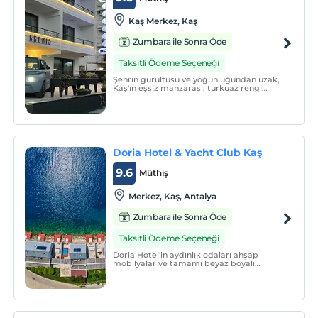
Kaş Merkez, Kaş
Zumbara ile Sonra Öde
Taksitli Ödeme Seçeneği
Şehrin gürültüsü ve yoğunluğundan uzak,
Kaş'ın eşsiz manzarası, turkuaz rengi
berrak denizi ile butik otelimizde
unutamayacağınız bir tatil sizi bekliyor.
Doria Hotel & Yacht Club Kaş
9.6
Müthiş
Merkez, Kaş, Antalya
Zumbara ile Sonra Öde
Taksitli Ödeme Seçeneği
Doria Hotel'in aydınlık odaları ahşap
mobilyalar ve tamamı beyaz boyalı
duvarlara sahiptir. Huzurlu bir atmosferi
yansıtacak şekilde titizlikle dekore edilmiş
odaların her biri LED TV, ücretsiz Wi-Fi
erişimi, minibar ve oturma alanıyla
donatılmıştır.