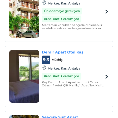
Merkez, Kaş, Antalya
Ön ödemeye gerek yok
Kredi Kartı Gerekmiyor
Meltem'in konuklar bahçede dinlenebilir
ve otelin restoranından yararlanabilirler.
Barbekü imkanları da mevcuttur. Otel
çevresinde yapılabilecek aktiviteler
arasında doğa yürüyüşü ve dalış
bulunmaktadır.
Demir Apart Otel Kaş
9.3
Müthiş
Merkez, Kaş, Antalya
Kredi Kartı Gerekmiyor
Kaş Demir Apart Apartlarımız 2 Yatak
Odası ( 1 Adet Çift Kişilik, 1 Adet Tek Kişilik,
iki çekyat) açık mutfak salon WC-Banyo
şeklindedir.
Sea-Sky Suit Apart