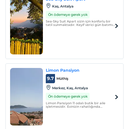
Kaş, Antalya
Ön ödemeye gerek yok
Sea-Sky Suit Apart sizin için konforlu bir
tatil sunmaktadır. Keyif verici gün batımı
manzaramıza şahit olun.
Limon Pansiyon
9.7
Müthiş
Merkez, Kaş, Antalya
Ön ödemeye gerek yok
Limon Pansiyon 11 odalı butik bir aile
işletmesidir. Evinizin rahatlığında
konaklama imkanı sunmaktadır.
Odalarımızın çoğunda deniz manzarası
vardır ve konforlu bir şekilde döşenmiştir.
Tüm odalar balkonludur.