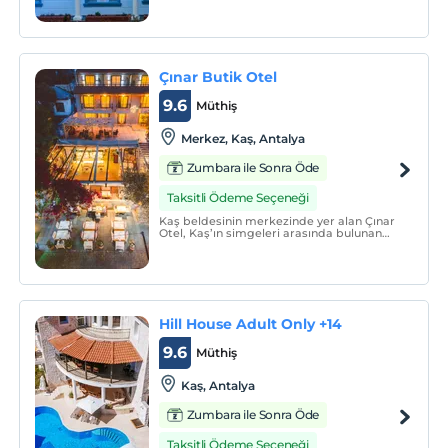
bulunduğu Kaş'ın şehir merkezinde yer
alan Puya Pansiyon, renkli Türk motifleriyle
süslenen sıcak bir aile ortamı sunuyor.
Çınar Butik Otel
9.6
Müthiş
Merkez, Kaş, Antalya
Zumbara ile Sonra Öde
Taksitli Ödeme Seçeneği
Kaş beldesinin merkezinde yer alan Çınar
Otel, Kaş’ın simgeleri arasında bulunan
tarihi Uzun Çarşı ve Likya Kral Lahiti’nin
yaklaşık 15 metre üzerinde konumlanarak
misafirlerine ayrıcalıklı bir konaklama
deneyimi sunmaktadır.
Hill House Adult Only +14
9.6
Müthiş
Kaş, Antalya
Zumbara ile Sonra Öde
Taksitli Ödeme Seçeneği