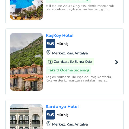
Hill House Adult Only +14, deniz manzaralı
olan otelimiz, açık yüzme havuzu, gün
batımı izleme terası, çim dinlenme alanı
ve özel otoparkıyla misafirlerimize eşsiz
bir deneyim yaşama imkanı sunmaktadır.
KaşKöy Hotel
9.6
Müthiş
Merkez, Kaş, Antalya
Zumbara ile Sonra Öde
Taksitli Ödeme Seçeneği
Taş ev mimarisi ile inşa edilmiş konforlu,
lüks ve deniz manzaralı odalarımızla
Kaş'ta geçireceğiniz tatili farklı yaşayın.
Sardunya Hotel
9.6
Müthiş
Merkez, Kaş, Antalya