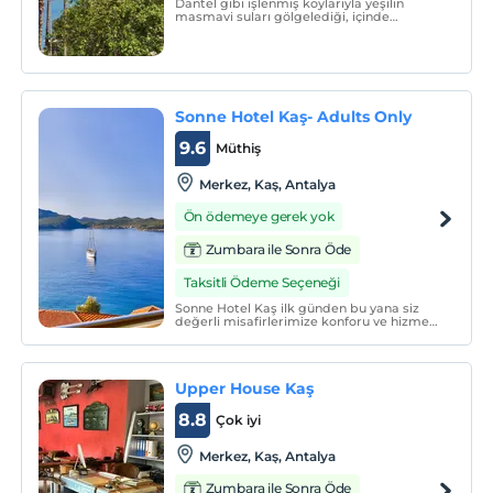
Dantel gibi işlenmiş koylarıyla yeşilin
masmavi suları gölgelediği, içinde
barındırdığı tarihi eserleriyle de adeta bir
açık hava müzesi olarak Türkiye'nin en
gizemli kıyısında bir tatil için Çobanoğlu
Hotel sizi bekliyor.
Sonne Hotel Kaş- Adults Only
9.6
Müthiş
Merkez, Kaş, Antalya
Ön ödemeye gerek yok
Zumbara ile Sonra Öde
Taksitli Ödeme Seçeneği
Sonne Hotel Kaş ilk günden bu yana siz
değerli misafirlerimize konforu ve hizmet
kalitesiyle unutulmaz bir tatil vaat
etmektedir.
Upper House Kaş
8.8
Çok iyi
Merkez, Kaş, Antalya
Zumbara ile Sonra Öde