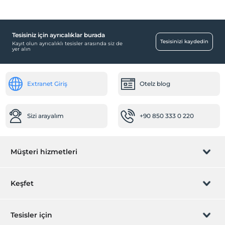
Tesisiniz için ayrıcalıklar burada
Tesisinizi kaydedin
Kayıt olun ayrıcalıklı tesisler arasında siz de
yer alın
Extranet Giriş
Otelz blog
Sizi arayalım
+90 850 333 0 220
Müşteri hizmetleri
Rezervasyon yönet
Keşfet
Sizi arayalım
Hediye Kart
Tesisler için