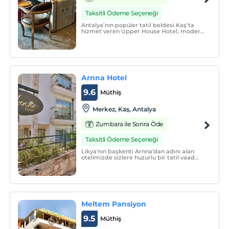
Taksitli Ödeme Seçeneği
Antalya’nın popüler tatil beldesi Kaş’ta
hizmet veren Upper House Hotel, modern
dekore edilmiş konforlu odalarının yanı
sıra güler yüzlü hizmeti ve turistik yerlere
yakın konumu ile dikkat çekiyor.
Arnna Hotel
9.6
Müthiş
Merkez, Kaş, Antalya
Zumbara ile Sonra Öde
Taksitli Ödeme Seçeneği
Likya'nın başkenti Arnna'dan adını alan
otelimizde sizlere huzurlu bir tatil vaad
ediyoruz. Minimalist anlayışla dekore
edilmiş odalarıyla Arnna ikinci adresiniz
olacak kadar iddialı.
Meltem Pansiyon
9.5
Müthiş