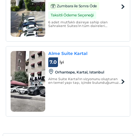
Zumbara ile Sonra Öde
Taksitli Ödeme Seçeneği
6 adet mutfaklı daireye sahip olan
Sahrakent Suites'in tüm daireleri
balkonludur. Dairelerde ayrıca oturma
odası yer almaktadır. Mutfaklarda;
buzdolabı, elektrikli su ısıtıcısı ve set üstü
ocak bulunmaktadır.
Alme Suite Kartal
7.0
İyi
Orhantepe, Kartal, Istanbul
Alme Suite Kartal'ın vizyonunu oluşturan
en temel yapı taşı, içinde bulunduğumuz
turizm sektöründe, yüksek kalitede
süreklilik ve mutlak müşteri
memnuniyetidir. Şirketimiz, 2013 yılında
İstanbul’un yeni parlayan yıldızı olan Kartal
ilçesinde kurulmuştur.