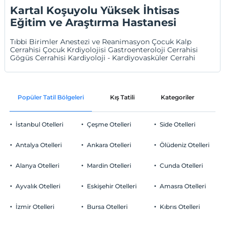
Kartal Koşuyolu Yüksek İhtisas
Eğitim ve Araştırma Hastanesi
Tıbbi Birimler Anestezi ve Reanimasyon Çocuk Kalp
Cerrahisi Çocuk Krdiyolojisi Gastroenteroloji Cerrahisi
Gögüs Cerrahisi Kardiyoloji - Kardiyovasküler Cerrahi
Popüler Tatil Bölgeleri
Kış Tatili
Kategoriler
P
İstanbul Otelleri
Çeşme Otelleri
Side Otelleri
Antalya Otelleri
Ankara Otelleri
Ölüdeniz Otelleri
Alanya Otelleri
Mardin Otelleri
Cunda Otelleri
Ayvalık Otelleri
Eskişehir Otelleri
Amasra Otelleri
İzmir Otelleri
Bursa Otelleri
Kıbrıs Otelleri