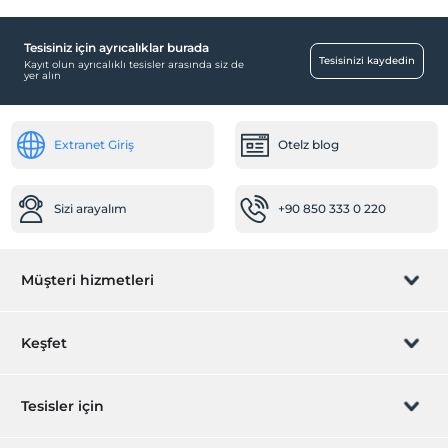
Tesisiniz için ayrıcalıklar burada
Tesisinizi kaydedin
Kayıt olun ayrıcalıklı tesisler arasında siz de
yer alın
Extranet Giriş
Otelz blog
Sizi arayalım
+90 850 333 0 220
Müşteri hizmetleri
Rezervasyon yönet
Keşfet
Sizi arayalım
Hediye Kart
Tesisler için
İştirak olun