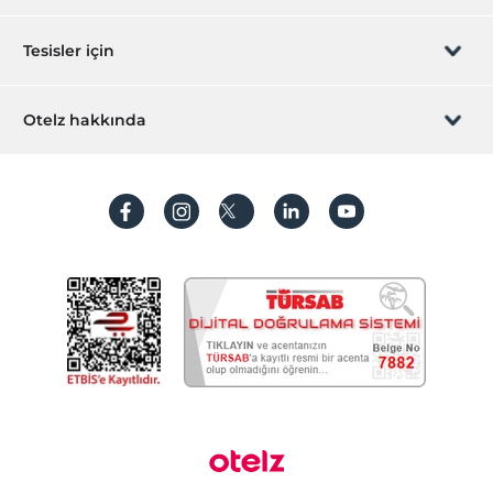
Sizi arayalım
Hediye Kart
Tesisler için
İştirak olun
ZPara Nedir?
Hemen tesisinizi ekleyin
Otelz hakkında
İletişim
Üye girişi
Villa/Daire ekleyin
Hakkımızda
Sıkça sorulan sorular
Hesap oluştur
Sürdürülebilirlik
Kişisel Verilerin Korunması
Koşullar ve şartlar
İşlem rehberi
Aydınlatma metni
Gizlilik politikaları
Yasal bilgiler