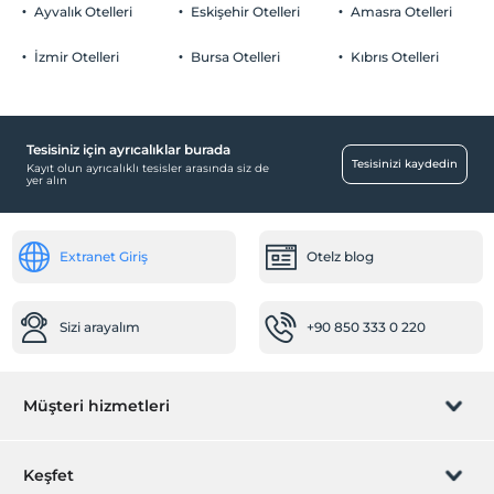
Ayvalık Otelleri
Eskişehir Otelleri
Amasra Otelleri
İzmir Otelleri
Bursa Otelleri
Kıbrıs Otelleri
Tesisiniz için ayrıcalıklar burada
Tesisinizi kaydedin
Kayıt olun ayrıcalıklı tesisler arasında siz de
yer alın
Extranet Giriş
Otelz blog
Sizi arayalım
+90 850 333 0 220
Müşteri hizmetleri
Rezervasyon yönet
Keşfet