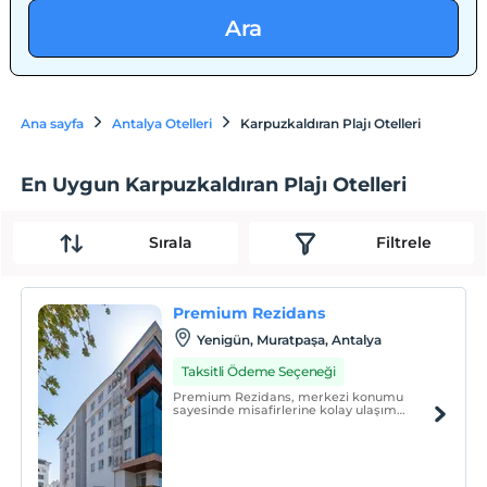
Ara
Ana sayfa
Antalya Otelleri
Karpuzkaldıran Plajı Otelleri
En Uygun Karpuzkaldıran Plajı Otelleri
Sırala
Filtrele
Premium Rezidans
Yenigün, Muratpaşa, Antalya
Taksitli Ödeme Seçeneği
Premium Rezidans, merkezi konumu
sayesinde misafirlerine kolay ulaşım
imkânı sunmaktadır. Çevrede günlük
ihtiyaçların karşılanabileceği çeşitli
bankalar, marketler, yapı marketleri,
fırınlar, restoranlar ve kafeler yer
almaktadır.